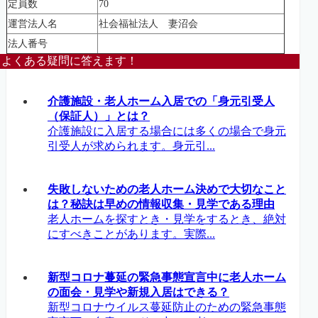
定員数
70
運営法人名
社会福祉法人 妻沼会
法人番号
よくある疑問に答えます！
介護施設・老人ホーム入居での「身元引受人
（保証人）」とは？
介護施設に入居する場合には多くの場合で身元
引受人が求められます。身元引...
失敗しないための老人ホーム決めで大切なこと
は？秘訣は早めの情報収集・見学である理由
老人ホームを探すとき・見学をするとき、絶対
にすべきことがあります。実際...
新型コロナ蔓延の緊急事態宣言中に老人ホーム
の面会・見学や新規入居はできる？
新型コロナウイルス蔓延防止のための緊急事態