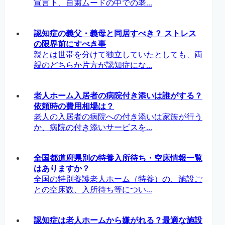
宣言下、自粛ムードの中での老...
認知症の義父・義母と同居すべき？ ストレス
の限界前にすべき事
親とは世帯を分けて独立していたとしても、両
親のどちらか片方が認知症にな...
老人ホーム入居者の病院付き添いは誰がする？
依頼時の費用相場は？
老人の入居者の病院への付き添いは家族が行う
か、病院の付き添いサービスを...
全国都道府県別の特養入所待ち・空床情報一覧
はありますか？
全国の特別養護老人ホーム（特養）の、施設ご
との空床数、入所待ち等につい...
認知症は老人ホームから嫌がれる？最適な施設