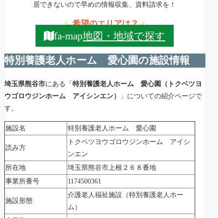
居できないので早めの情報収集、資料請求を！
希望のエリアは？
＼
／
地図・地域で探す
fa-map
特別養護老人ホーム 愛心園の施設情報
埼玉県熊谷市
にある「
特別養護老人ホーム 愛心園（トクベツヨ
ウゴロウジンホーム アイシンエン）
」についての紹介ページで
す。
施設名
特別養護老人ホーム 愛心園
トクベツヨウゴロウジンホーム アイシ
読み方
ンエン
所在地
埼玉県熊谷市上根２６８番地
事業所番号
1174500361
介護老人福祉施設（特別養護老人ホー
施設形態
ム）