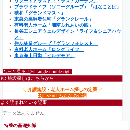
リゾートトラスト「トラストガーデン」
プラウドライフ（ソニーグループ）「はなことば」
積和「グランドマスト」
東急の高齢者住宅「グランクレール」
有料老人ホーム「湘南ふれあいの園」
長谷工シニアウェルデザイン「ライフ＆シニアハウ
ス」
住友林業グループ「グランフォレスト」
有料老人ホーム「ロングライフ」
東京海上日動「ヒルデモア」
もっと見る！
fa-angle-double-right
PR:施設探しはこちらから
＼
介護施設・老人ホーム探しの定番
／
fa-search
みんなの介護
よく読まれている記事
データはありません
特養の基礎知識