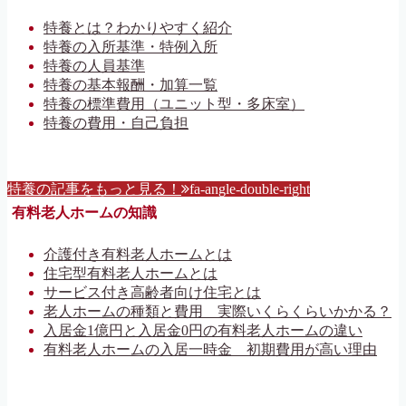
特養とは？わかりやすく紹介
特養の入所基準・特例入所
特養の人員基準
特養の基本報酬・加算一覧
特養の標準費用（ユニット型・多床室）
特養の費用・自己負担
特養の記事をもっと見る！
fa-angle-double-right
有料老人ホームの知識
介護付き有料老人ホームとは
住宅型有料老人ホームとは
サービス付き高齢者向け住宅とは
老人ホームの種類と費用 実際いくらくらいかかる？
入居金1億円と入居金0円の有料老人ホームの違い
有料老人ホームの入居一時金 初期費用が高い理由