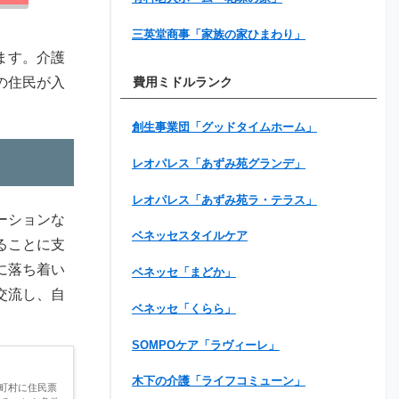
三英堂商事「家族の家ひまわり」
ます。介護
の住民が入
費用ミドルランク
創生事業団「グッドタイムホーム」
レオパレス「あずみ苑グランデ」
レオパレス「あずみ苑ラ・テラス」
ーションな
ベネッセスタイルケア
ることに支
に落ち着い
ベネッセ「まどか」
交流し、自
ベネッセ「くらら」
SOMPOケア「ラヴィーレ」
木下の介護「ライフコミューン」
町村に住民票