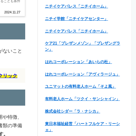
あることも条件
ニチイケアパレス「ニチイホーム」
2024.11.27
ニチイ学館「ニチイケアセンター」
ニチイケアパレス「ニチイホーム」
ケア21「プレザンメゾン」「プレザングラ
ン」
がないこと
はれコーポレーション「あいらの杜」
はれコーポレーション「アヴィラージュ」
クリック
ユニマットの有料老人ホーム「そよ風」
有料老人ホーム「ツクイ・サンシャイン」
株式会社シダー「ラ・ナシカ」
用や特徴、
東日本福祉経営「ハートフルケア・リーシ
書類の準備
ェ」
す。