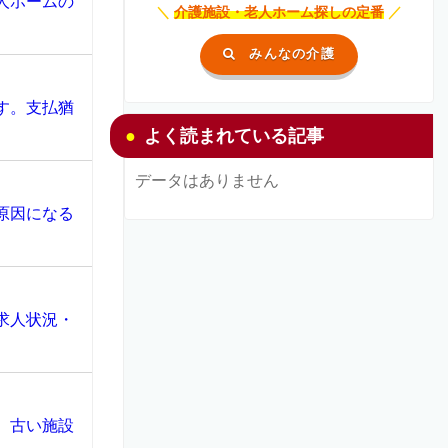
人ホームの
＼
介護施設・老人ホーム探しの定番
／
みんなの介護
す。支払猶
よく読まれている記事
データはありません
原因になる
求人状況・
、古い施設