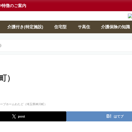
や特徴のご案内
介護付き(特定施設)
住宅型
サ高住
介護保険の知識
）
町）
post
はてブ