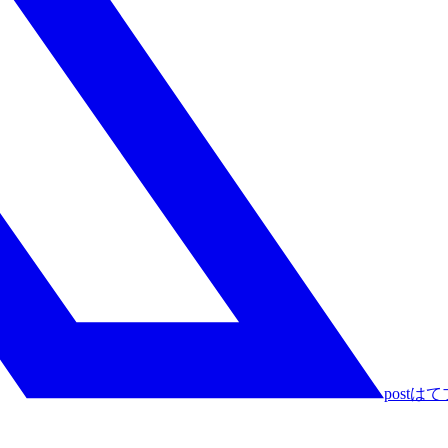
post
はて