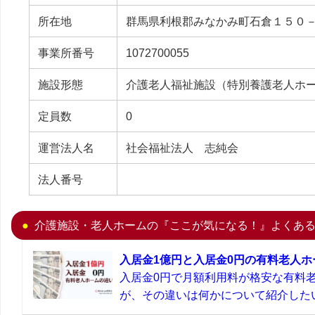
所在地
群馬県利根郡みなかみ町石倉１５０
事業所番号
1072700055
施設形態
介護老人福祉施設（特別養護老人ホ
定員数
0
運営法人名
社会福祉法人 志純会
法人番号
介護施設・老人ホームの『ここが気になる！』よくあ
入居金1億円と入居金0円の有料老人
入居金0円で月額利用料が格安な有料
が、その違いは何かについて紹介したい