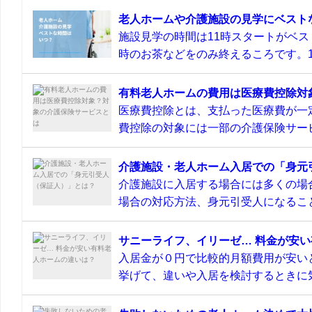
老人ホームや介護施設の見学にベスト
施設見学の時間は11時スタートがベス
時のお茶などをのみ終えるころです。11
有料老人ホームの費用は医療費控除対
医療費控除とは、支払った医療費が一
費控除の対象には一部の介護保険サービ
介護施設・老人ホーム入居での「身元
介護施設に入居する場合には多くの場
場合の対応方法、身元引受人になること
サニーライフ、イリーゼ… 料金が安
入居金が０円で比較的月額費用が安い
挙げて、違いや入居を検討するときに気