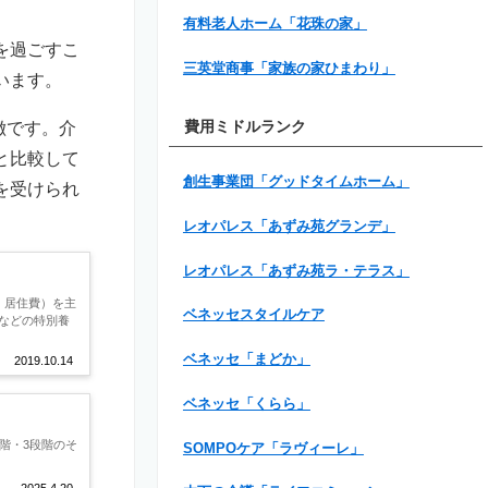
有料老人ホーム「花珠の家」
を過ごすこ
三英堂商事「家族の家ひまわり」
います。
徴です。介
費用ミドルランク
と比較して
創生事業団「グッドタイムホーム」
を受けられ
レオパレス「あずみ苑グランデ」
レオパレス「あずみ苑ラ・テラス」
、居住費）を主
ベネッセスタイルケア
などの特別養
ベネッセ「まどか」
2019.10.14
ベネッセ「くらら」
階・3段階のそ
SOMPOケア「ラヴィーレ」
2025.4.20