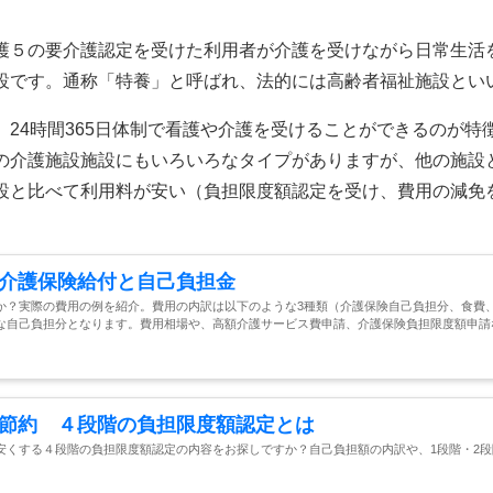
護５の要介護認定を受けた利用者が介護を受けながら日常生活
設です。通称「特養」と呼ばれ、法的には高齢者福祉施設とい
24時間365日体制で看護や介護を受けることができるのが特
の介護施設施設にもいろいろなタイプがありますが、他の施設
設と比べて利用料が安い（負担限度額認定を受け、費用の減免
介護保険給付と自己負担金
か？実際の費用の例を紹介。費用の内訳は以下のような3種類（介護保険自己負担分、食費
な自己負担分となります。費用相場や、高額介護サービス費申請、介護保険負担限度額申請
節約 ４段階の負担限度額認定とは
安くする４段階の負担限度額認定の内容をお探しですか？自己負担額の内訳や、1段階・2段