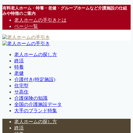
有料老人ホーム・特養・老健・グループホームなど介護施設の仕組
みや特徴のご案内
老人ホームの手引きとは
ページ一覧
老人ホームの探し方
終活
特養
老健
介護付き(特定施設)
住宅型
サ高住
介護保険の知識
全国の介護施設データ
大手のブランド特集
老人ホームの探し方
終活