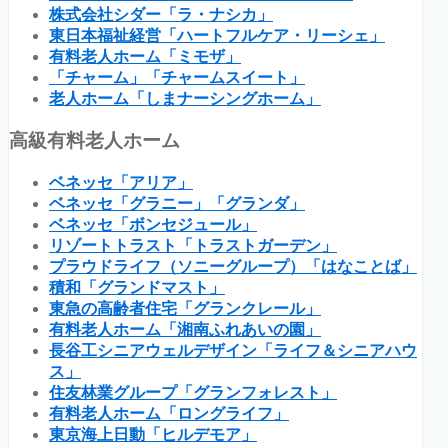
株式会社シダー「ラ・ナシカ」
東日本福祉経営「ハートフルケア・リーシェ」
有料老人ホーム「ミモザ」
「チャーム」「チャームスイート」
老人ホーム「しまナーシングホーム」
高級有料老人ホーム
ベネッセ「アリア」
ベネッセ「グラニー」「グランダ」
ベネッセ「ボンセジュール」
リゾートトラスト「トラストガーデン」
プラウドライフ（ソニーグループ）「はなことば」
積和「グランドマスト」
東急の高齢者住宅「グランクレール」
有料老人ホーム「湘南ふれあいの園」
長谷工シニアウェルデザイン「ライフ＆シニアハウ
ス」
住友林業グループ「グランフォレスト」
有料老人ホーム「ロングライフ」
東京海上日動「ヒルデモア」