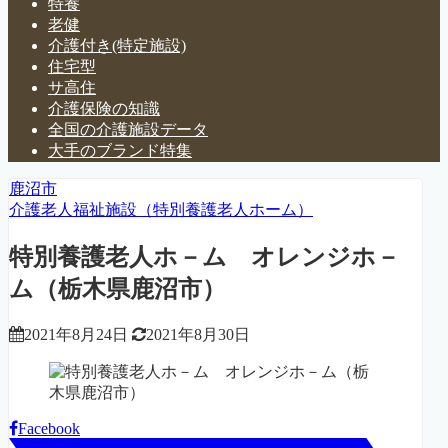
特養
老健
介護付き(特定施設)
住宅型
サ高住
介護保険の知識
全国の介護施設データ
大手のブランド特集
鹿沼市
介護老人福祉施設（特別養護老人ホーム）
特別養護老人ホ－ム オレンジホ－
ム（栃木県鹿沼市）
2021年8月24日
2021年8月30日
Facebook