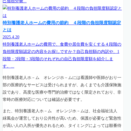
己負担分費...
特別養護老人ホームの費用の節約 ４段階の負担限度額認定
とは
2025.4.20
特別養護老人ホームの費用で、食費や居住費を安くする４段階の
負担限度額認定の内容をお探しですか？自己負担額の内訳や、1
段階・2段階・3段階のそれぞれの自己負担限度額を紹介しま
す。...
特別養護老人ホ－ム オレンジホ－ムには看護師や医師がおり一
部の医療的なサービスは受けられますが、あくまでも介護保険施
設であり、高度な医療や専門的治療ではなく限定されており、非
常時の医療対応については確認が必要です。
また、特別養護老人ホ－ム オレンジホ－ムは、社会福祉法人
緑風会が運営しており公共性が高いため、保護が必要など緊急性
が高い人の入所が優先されるため、タイミングによっては順番待