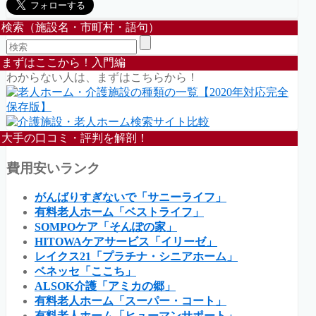
検索（施設名・市町村・語句）
まずはここから！入門編
わからない人は、まずはこちらから！
大手の口コミ・評判を解剖！
費用安いランク
がんばりすぎないで「サニーライフ」
有料老人ホーム「ベストライフ」
SOMPOケア「そんぽの家」
HITOWAケアサービス「イリーゼ」
レイクス21「プラチナ・シニアホーム」
ベネッセ「ここち」
ALSOK介護「アミカの郷」
有料老人ホーム「スーパー・コート」
有料老人ホーム「ヒューマンサポート」