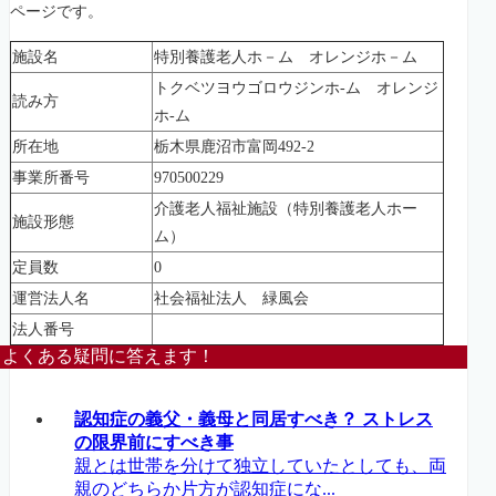
ページです。
施設名
特別養護老人ホ－ム オレンジホ－ム
トクベツヨウゴロウジンホ-ム オレンジ
読み方
ホ-ム
所在地
栃木県鹿沼市富岡492-2
事業所番号
970500229
介護老人福祉施設（特別養護老人ホー
施設形態
ム）
定員数
0
運営法人名
社会福祉法人 緑風会
法人番号
よくある疑問に答えます！
認知症の義父・義母と同居すべき？ ストレス
の限界前にすべき事
親とは世帯を分けて独立していたとしても、両
親のどちらか片方が認知症にな...