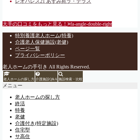
レオパレス21 あずみ苑ラ・テラス
大手の口コミをもっと見る！
fa-angle-double-right
特別養護老人ホーム(特養)
介護老人保健施設(老健)
ページ一覧
プライバシーポリシー
老人ホームの手引き All Rights Reserved.
老人ホームの探し方
介護施設Q&A
施設検索・比較
メニュー
老人ホームの探し方
終活
特養
老健
介護付き(特定施設)
住宅型
サ高住