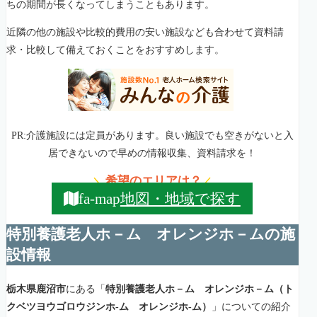
ちの期間が長くなってしまうこともあります。
近隣の他の施設や比較的費用の安い施設なども合わせて資料請
求・比較して備えておくことをおすすめします。
PR:介護施設には定員があります。良い施設でも空きがないと入
居できないので早めの情報収集、資料請求を！
希望のエリアは？
＼
／
地図・地域で探す
fa-map
特別養護老人ホ－ム オレンジホ－ムの施
設情報
栃木県鹿沼市
にある「
特別養護老人ホ－ム オレンジホ－ム（ト
クベツヨウゴロウジンホ-ム オレンジホ-ム）
」についての紹介