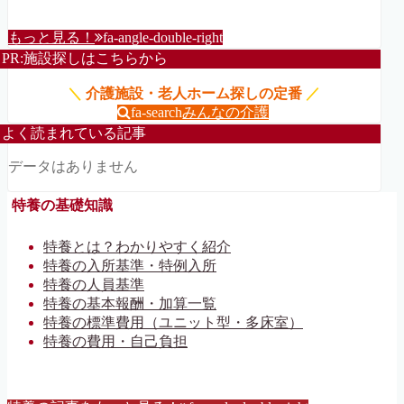
もっと見る！
fa-angle-double-right
PR:施設探しはこちらから
＼
介護施設・老人ホーム探しの定番
／
fa-search
みんなの介護
よく読まれている記事
データはありません
特養の基礎知識
特養とは？わかりやすく紹介
特養の入所基準・特例入所
特養の人員基準
特養の基本報酬・加算一覧
特養の標準費用（ユニット型・多床室）
特養の費用・自己負担