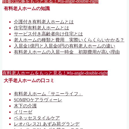
特養の記事をもっと見る！
fa-angle-double-right
有料老人ホームの知識
介護付き有料老人ホームとは
住宅型有料老人ホームとは
サービス付き高齢者向け住宅とは
老人ホームの種類と費用 実際いくらくらいかかる？
入居金1億円と入居金0円の有料老人ホームの違い
有料老人ホームの入居一時金 初期費用が高い理由
有料老人ホームをもっと見る！
fa-angle-double-right
大手老人ホームの口コミ
有料老人ホーム「サニーライフ」
SOMPOケアラヴィーレ
木下の介護
イリーゼ
ベネッセスタイルケア
レオパレス21 あずみ苑グランデ