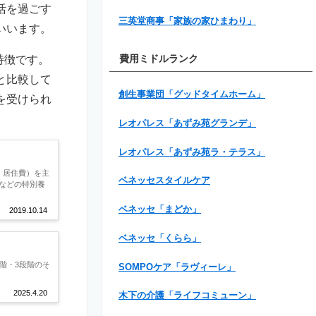
活を過ごす
三英堂商事「家族の家ひまわり」
いいます。
特徴です。
費用ミドルランク
と比較して
創生事業団「グッドタイムホーム」
を受けられ
レオパレス「あずみ苑グランデ」
レオパレス「あずみ苑ラ・テラス」
、居住費）を主
ベネッセスタイルケア
などの特別養
ベネッセ「まどか」
2019.10.14
ベネッセ「くらら」
階・3段階のそ
SOMPOケア「ラヴィーレ」
2025.4.20
木下の介護「ライフコミューン」