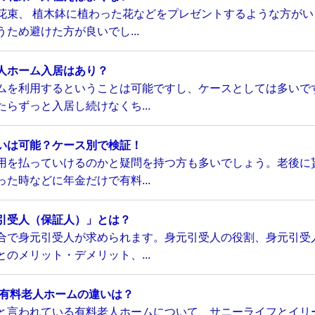
花束、 植木鉢に植わった花などをプレゼントするような方がい
ため避けた方が良いでし...
人ホーム入居はあり？
ムを利用するということは可能ですし、ケースとしては多いで
らずっと入居し続けなくち...
いは可能？ケース別で検証！
用を払っていけるのかと疑問を持つ方も多いでしょう。老後に
た時などに年金だけで有料...
引受人（保証人）」とは？
合で身元引受人が求められます。身元引受人の役割、身元引受
のメリット・デメリット、...
い有料老人ホームの違いは？
と言われている有料老人ホームについて、サニーライフとイリ