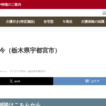
や特徴のご案内
介護付き(特定施設)
住宅型
サ高住
介護保険の知識
今（栃木県宇都宮市）
post
はてブ
相談はこちらから