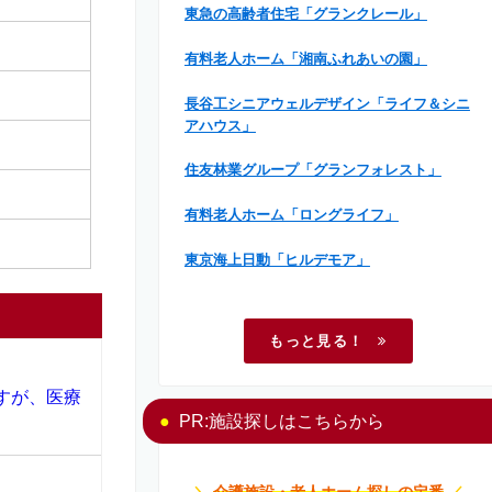
東急の高齢者住宅「グランクレール」
有料老人ホーム「湘南ふれあいの園」
長谷工シニアウェルデザイン「ライフ＆シニ
アハウス」
住友林業グループ「グランフォレスト」
有料老人ホーム「ロングライフ」
東京海上日動「ヒルデモア」
もっと見る！
すが、医療
PR:施設探しはこちらから
＼
介護施設・老人ホーム探しの定番
／