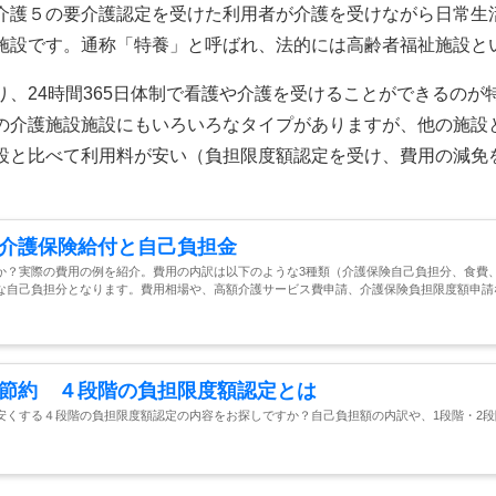
介護５の要介護認定を受けた利用者が介護を受けながら日常生
施設です。通称「特養」と呼ばれ、法的には高齢者福祉施設と
、24時間365日体制で看護や介護を受けることができるのが
の介護施設施設にもいろいろなタイプがありますが、他の施設
設と比べて利用料が安い（負担限度額認定を受け、費用の減免
介護保険給付と自己負担金
か？実際の費用の例を紹介。費用の内訳は以下のような3種類（介護保険自己負担分、食費
な自己負担分となります。費用相場や、高額介護サービス費申請、介護保険負担限度額申請
節約 ４段階の負担限度額認定とは
安くする４段階の負担限度額認定の内容をお探しですか？自己負担額の内訳や、1段階・2段