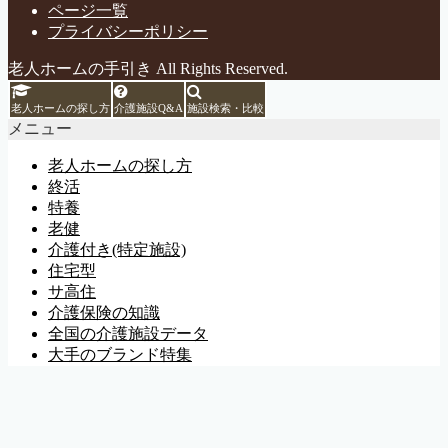
ページ一覧
プライバシーポリシー
老人ホームの手引き All Rights Reserved.
老人ホームの探し方
介護施設Q&A
施設検索・比較
メニュー
老人ホームの探し方
終活
特養
老健
介護付き(特定施設)
住宅型
サ高住
介護保険の知識
全国の介護施設データ
大手のブランド特集