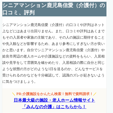
シニアマンション鹿児島信愛（介護付）の
口コミ、評判
シニアマンション鹿児島信愛（介護付）の口コミや評判はネット
上などにはあまり出回りません。また、口コミや評判はあくまで
もその入居者や家族の主観であり、その人の施設に期待すること
や先入観などが影響するため、あまり参考にしすぎない方が良い
かと思います。自分でシニアマンション鹿児島信愛（介護付）や
姶良市周辺の老人ホームや介護施設などの資料をもらい、入居相
談や見学をして雰囲気を確かめたり、入居相談の際に自分と同じ
ような状態の方がどのような1日を送るのか、どんなサービスを
受けられるのかなどを十分確認して、認識のズレが起きないよう
に気をつけましょう。
＼
PR:介護施設をかんたん検索！無料で資料請求！
／
日本最大級の施設・老人ホーム情報サイト
「みんなの介護」はこちらから！