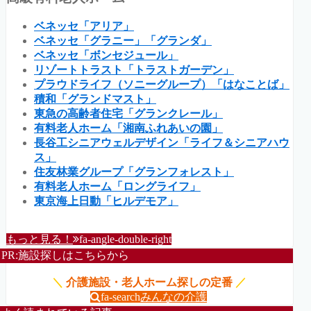
ベネッセ「アリア」
ベネッセ「グラニー」「グランダ」
ベネッセ「ボンセジュール」
リゾートトラスト「トラストガーデン」
プラウドライフ（ソニーグループ）「はなことば」
積和「グランドマスト」
東急の高齢者住宅「グランクレール」
有料老人ホーム「湘南ふれあいの園」
長谷工シニアウェルデザイン「ライフ＆シニアハウ
ス」
住友林業グループ「グランフォレスト」
有料老人ホーム「ロングライフ」
東京海上日動「ヒルデモア」
もっと見る！
fa-angle-double-right
PR:施設探しはこちらから
＼
介護施設・老人ホーム探しの定番
／
fa-search
みんなの介護