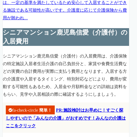
は、一定の基準を満たしているため安心して入居することができ
る施設である可能性が高いです。介護度に応じて介護保険から費
用が賄われ...
シニアマンション鹿児島信愛（介護付）の
入居費用
シニアマンション鹿児島信愛（介護付）の入居費用は、介護保険
の特定施設入居者生活介護の自己負担分と、家賃や食費生活費な
どの実費の合計費用が実際に支払う費用となります。入居する方
の介護度や入居するタイミング、特別対応などにより、費用が変
動する可能性もあるため、入居金や月額料金などの詳細は資料を
もらい、見学や入居相談の際に確認するようにしましょう。
fa-check-circle
簡単！
PR:施設検討はお早めに！すごく探
しやすいので「みんなの介護」がおすめです！みんなの介護は
ここをクリック