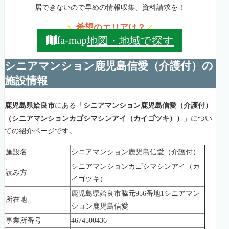
居できないので早めの情報収集、資料請求を！
希望のエリアは？
＼
／
地図・地域で探す
fa-map
シニアマンション鹿児島信愛（介護付）の
施設情報
鹿児島県姶良市
にある「
シニアマンション鹿児島信愛（介護付）
（シニアマンションカゴシマシンアイ（カイゴツキ））
」につい
ての紹介ページです。
施設名
シニアマンション鹿児島信愛（介護付）
シニアマンションカゴシマシンアイ（カ
読み方
イゴツキ）
鹿児島県姶良市脇元956番地1シニアマン
所在地
ション鹿児島信愛
事業所番号
4674500436