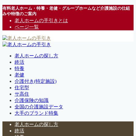
有料老人ホーム・特養・老健・グループホームなど介護施設の仕組
みや特徴のご案内
老人ホームの手引きとは
ページ一覧
老人ホームの探し方
終活
特養
老健
介護付き(特定施設)
住宅型
サ高住
介護保険の知識
全国の介護施設データ
大手のブランド特集
老人ホームの探し方
終活