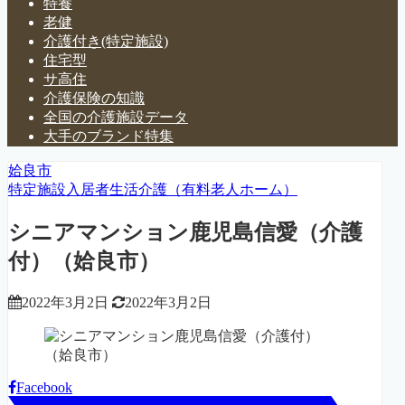
特養
老健
介護付き(特定施設)
住宅型
サ高住
介護保険の知識
全国の介護施設データ
大手のブランド特集
姶良市
特定施設入居者生活介護（有料老人ホーム）
シニアマンション鹿児島信愛（介護
付）（姶良市）
2022年3月2日
2022年3月2日
Facebook