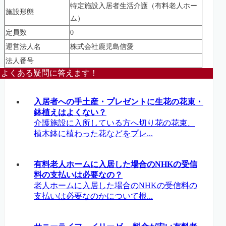
特定施設入居者生活介護（有料老人ホー
施設形態
ム）
定員数
0
運営法人名
株式会社鹿児島信愛
法人番号
よくある疑問に答えます！
入居者への手土産・プレゼントに生花の花束・
鉢植えはよくない？
介護施設に入所している方へ切り花の花束、
植木鉢に植わった花などをプレ...
有料老人ホームに入居した場合のNHKの受信
料の支払いは必要なの？
老人ホームに入居した場合のNHKの受信料の
支払いは必要なのかについて根...