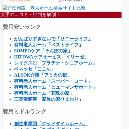
大手の口コミ・評判を解剖！
費用安いランク
がんばりすぎないで「サニーライフ」
有料老人ホーム「ベストライフ」
SOMPOケア「そんぽの家」
HITOWAケアサービス「イリーゼ」
レイクス21「プラチナ・シニアホーム」
ベネッセ「ここち」
ALSOK介護「アミカの郷」
有料老人ホーム「スーパー・コート」
有料老人ホーム「ヒューマンサポート」
有料老人ホーム「花珠の家」
三英堂商事「家族の家ひまわり」
費用ミドルランク
創生事業団「グッドタイムホーム」