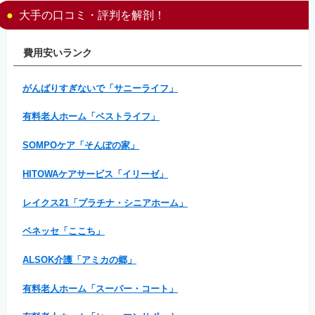
大手の口コミ・評判を解剖！
費用安いランク
がんばりすぎないで「サニーライフ」
有料老人ホーム「ベストライフ」
SOMPOケア「そんぽの家」
HITOWAケアサービス「イリーゼ」
レイクス21「プラチナ・シニアホーム」
ベネッセ「ここち」
ALSOK介護「アミカの郷」
有料老人ホーム「スーパー・コート」