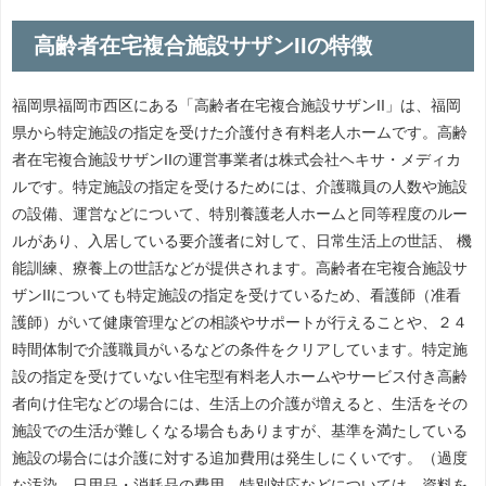
高齢者在宅複合施設サザンIIの特徴
福岡県福岡市西区にある「高齢者在宅複合施設サザンII」は、福岡
県から特定施設の指定を受けた介護付き有料老人ホームです。高齢
者在宅複合施設サザンIIの運営事業者は株式会社ヘキサ・メディカ
ルです。特定施設の指定を受けるためには、介護職員の人数や施設
の設備、運営などについて、特別養護老人ホームと同等程度のルー
ルがあり、入居している要介護者に対して、日常生活上の世話、 機
能訓練、療養上の世話などが提供されます。高齢者在宅複合施設サ
ザンIIについても特定施設の指定を受けているため、看護師（准看
護師）がいて健康管理などの相談やサポートが行えることや、２４
時間体制で介護職員がいるなどの条件をクリアしています。特定施
設の指定を受けていない住宅型有料老人ホームやサービス付き高齢
者向け住宅などの場合には、生活上の介護が増えると、生活をその
施設での生活が難しくなる場合もありますが、基準を満たしている
施設の場合には介護に対する追加費用は発生しにくいです。（過度
な汚染、日用品・消耗品の費用、特別対応などについては、資料を