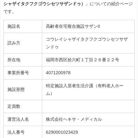
シャザイタクフクゴウシセツサザンドゥ）
」についての紹介ページ
です。
施設名
高齢者在宅複合施設サザンII
コウレイシャザイタクフクゴウシセツサザ
読み方
ンドゥ
所在地
福岡市西区拾六町１丁目２６番２２号
事業所番号
4071200978
特定施設入居者生活介護（有料老人ホー
施設形態
ム）
定員数
運営法人名
株式会社ヘキサ・メディカル
法人番号
6290001023429