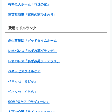
有料老人ホーム「花珠の家」
三英堂商事「家族の家ひまわり」
費用ミドルランク
創生事業団「グッドタイムホーム」
レオパレス「あずみ苑グランデ」
レオパレス「あずみ苑ラ・テラス」
ベネッセスタイルケア
ベネッセ「まどか」
ベネッセ「くらら」
SOMPOケア「ラヴィーレ」
木下の介護「ライフコミューン」