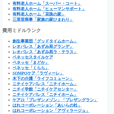
有料老人ホーム「スーパー・コート」
有料老人ホーム「ヒューマンサポート」
有料老人ホーム「花珠の家」
三英堂商事「家族の家ひまわり」
費用ミドルランク
創生事業団「グッドタイムホーム」
レオパレス「あずみ苑グランデ」
レオパレス「あずみ苑ラ・テラス」
ベネッセスタイルケア
ベネッセ「まどか」
ベネッセ「くらら」
SOMPOケア「ラヴィーレ」
木下の介護「ライフコミューン」
ニチイケアパレス「ニチイホーム」
ニチイ学館「ニチイケアセンター」
ニチイケアパレス「ニチイホーム」
ケア21「プレザンメゾン」「プレザングラン」
はれコーポレーション「あいらの杜」
はれコーポレーション「アヴィラージュ」