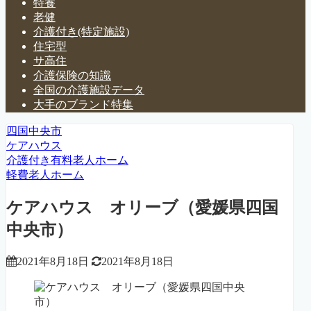
特養
老健
介護付き(特定施設)
住宅型
サ高住
介護保険の知識
全国の介護施設データ
大手のブランド特集
四国中央市
ケアハウス
介護付き有料老人ホーム
軽費老人ホーム
ケアハウス オリーブ（愛媛県四国
中央市）
2021年8月18日
2021年8月18日