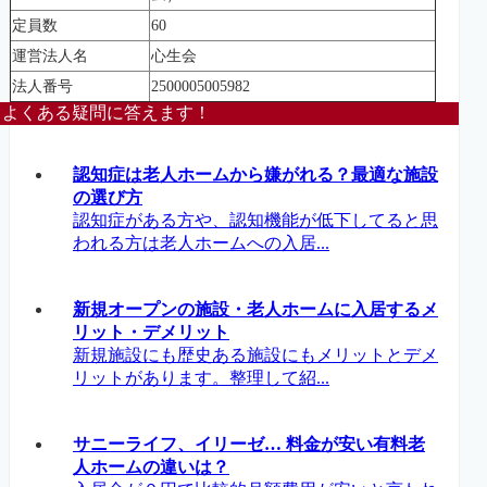
定員数
60
運営法人名
心生会
法人番号
2500005005982
よくある疑問に答えます！
認知症は老人ホームから嫌がれる？最適な施設
の選び方
認知症がある方や、認知機能が低下してると思
われる方は老人ホームへの入居...
新規オープンの施設・老人ホームに入居するメ
リット・デメリット
新規施設にも歴史ある施設にもメリットとデメ
リットがあります。整理して紹...
サニーライフ、イリーゼ… 料金が安い有料老
人ホームの違いは？