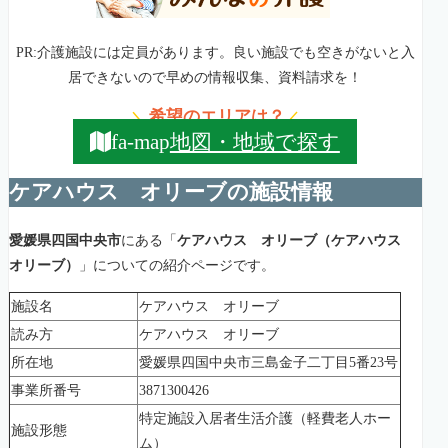
PR:介護施設には定員があります。良い施設でも空きがないと入
居できないので早めの情報収集、資料請求を！
希望のエリアは？
＼
／
地図・地域で探す
fa-map
ケアハウス オリーブの施設情報
愛媛県四国中央市
にある「
ケアハウス オリーブ（ケアハウス
オリーブ）
」についての紹介ページです。
施設名
ケアハウス オリーブ
読み方
ケアハウス オリーブ
所在地
愛媛県四国中央市三島金子二丁目5番23号
事業所番号
3871300426
特定施設入居者生活介護（軽費老人ホー
施設形態
ム）