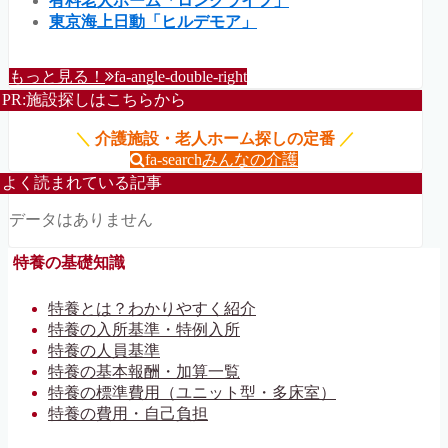
有料老人ホーム「ロングライフ」
東京海上日動「ヒルデモア」
もっと見る！
fa-angle-double-right
PR:施設探しはこちらから
＼
介護施設・老人ホーム探しの定番
／
fa-search
みんなの介護
よく読まれている記事
データはありません
特養の基礎知識
特養とは？わかりやすく紹介
特養の入所基準・特例入所
特養の人員基準
特養の基本報酬・加算一覧
特養の標準費用（ユニット型・多床室）
特養の費用・自己負担