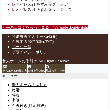
レオパレス21 あずみ苑グランデ
レオパレス21 あずみ苑ラ・テラス
大手の口コミをもっと見る！
fa-angle-double-right
特別養護老人ホーム(特養)
介護老人保健施設(老健)
ページ一覧
プライバシーポリシー
老人ホームの手引き All Rights Reserved.
老人ホームの探し方
介護施設Q&A
施設検索・比較
メニュー
老人ホームの探し方
終活
特養
老健
介護付き(特定施設)