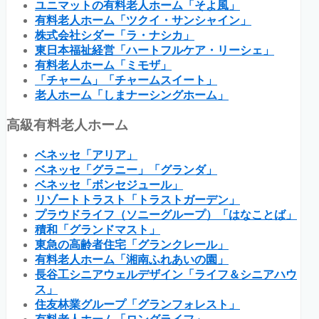
ユニマットの有料老人ホーム「そよ風」
有料老人ホーム「ツクイ・サンシャイン」
株式会社シダー「ラ・ナシカ」
東日本福祉経営「ハートフルケア・リーシェ」
有料老人ホーム「ミモザ」
「チャーム」「チャームスイート」
老人ホーム「しまナーシングホーム」
高級有料老人ホーム
ベネッセ「アリア」
ベネッセ「グラニー」「グランダ」
ベネッセ「ボンセジュール」
リゾートトラスト「トラストガーデン」
プラウドライフ（ソニーグループ）「はなことば」
積和「グランドマスト」
東急の高齢者住宅「グランクレール」
有料老人ホーム「湘南ふれあいの園」
長谷工シニアウェルデザイン「ライフ＆シニアハウ
ス」
住友林業グループ「グランフォレスト」