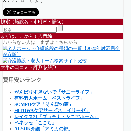
Xでフォローしよう
検索（施設名・市町村・語句）
まずはここから！入門編
わからない人は、まずはこちらから！
大手の口コミ・評判を解剖！
費用安いランク
がんばりすぎないで「サニーライフ」
有料老人ホーム「ベストライフ」
SOMPOケア「そんぽの家」
HITOWAケアサービス「イリーゼ」
レイクス21「プラチナ・シニアホーム」
ベネッセ「ここち」
ALSOK介護「アミカの郷」