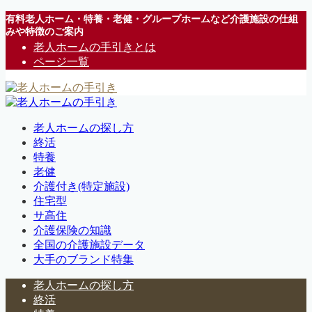
有料老人ホーム・特養・老健・グループホームなど介護施設の仕組
みや特徴のご案内
老人ホームの手引きとは
ページ一覧
老人ホームの探し方
終活
特養
老健
介護付き(特定施設)
住宅型
サ高住
介護保険の知識
全国の介護施設データ
大手のブランド特集
老人ホームの探し方
終活