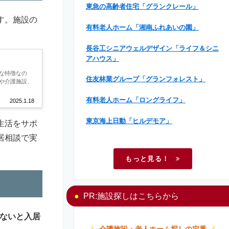
東急の高齢者住宅「グランクレール」
す。施設の
有料老人ホーム「湘南ふれあいの園」
長谷工シニアウェルデザイン「ライフ＆シニ
アハウス」
な特徴なの
住友林業グループ「グランフォレスト」
や介護施設、
有料老人ホーム「ロングライフ」
2025.1.18
東京海上日動「ヒルデモア」
生活をサポ
居相談で実
もっと見る！
PR:施設探しはこちらから
ないと入居
＼
介護施設・老人ホーム探しの定番
／