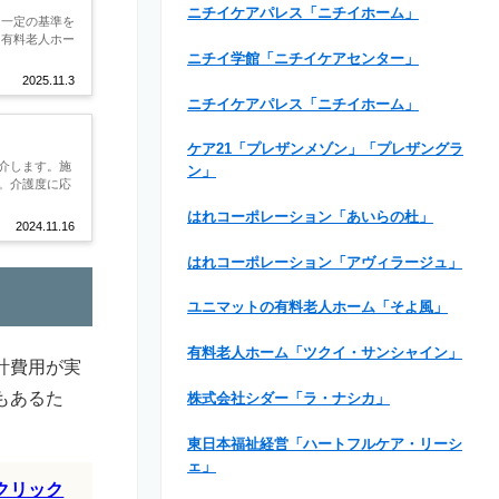
ニチイケアパレス「ニチイホーム」
、一定の基準を
き有料老人ホー
ニチイ学館「ニチイケアセンター」
2025.11.3
ニチイケアパレス「ニチイホーム」
ケア21「プレザンメゾン」「プレザングラ
介します。施
ン」
。介護度に応
はれコーポレーション「あいらの杜」
2024.11.16
はれコーポレーション「アヴィラージュ」
ユニマットの有料老人ホーム「そよ風」
有料老人ホーム「ツクイ・サンシャイン」
計費用が実
もあるた
株式会社シダー「ラ・ナシカ」
東日本福祉経営「ハートフルケア・リーシ
ェ」
クリック