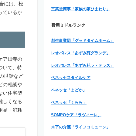
合には、松
三英堂商事「家族の家ひまわり」
っているか
費用ミドルランク
創生事業団「グッドタイムホーム」
レオパレス「あずみ苑グランデ」
ケア畑寺の
レオパレス「あずみ苑ラ・テラス」
ついて、特
の世話など
ベネッセスタイルケア
どの相談や
ベネッセ「まどか」
ない住宅型
難しくなる
ベネッセ「くらら」
用品・消耗
SOMPOケア「ラヴィーレ」
木下の介護「ライフコミューン」