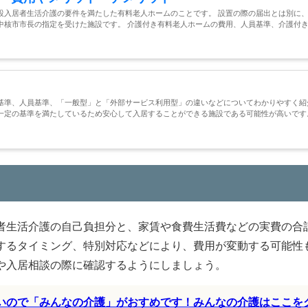
設入居者生活介護の要件を満たした有料老人ホームのことです。 設置の際の届出とは別に
中核市市長の指定を受けた施設です。 介護付き有料老人ホームの費用、人員基準、介護付
基準、人員基準、「一般型」と「外部サービス利用型」の違いなどについてわかりやすく紹
一定の基準を満たしているため安心して入居することができる施設である可能性が高いです
者生活介護の自己負担分と、家賃や食費生活費などの実費の合
するタイミング、特別対応などにより、費用が変動する可能性
や入居相談の際に確認するようにしましょう。
すいので「みんなの介護」がおすめです！みんなの介護はここを