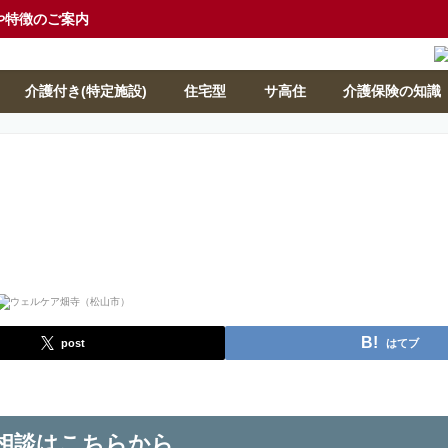
や特徴のご案内
介護付き(特定施設)
住宅型
サ高住
介護保険の知識
post
はてブ
相談はこちらから