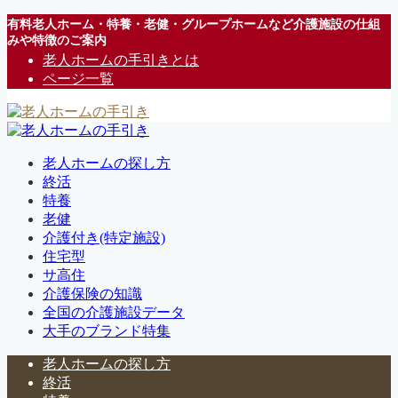
有料老人ホーム・特養・老健・グループホームなど介護施設の仕組
みや特徴のご案内
老人ホームの手引きとは
ページ一覧
老人ホームの探し方
終活
特養
老健
介護付き(特定施設)
住宅型
サ高住
介護保険の知識
全国の介護施設データ
大手のブランド特集
老人ホームの探し方
終活