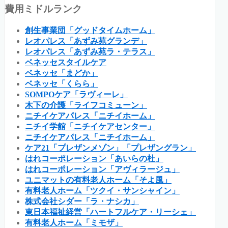
費用ミドルランク
創生事業団「グッドタイムホーム」
レオパレス「あずみ苑グランデ」
レオパレス「あずみ苑ラ・テラス」
ベネッセスタイルケア
ベネッセ「まどか」
ベネッセ「くらら」
SOMPOケア「ラヴィーレ」
木下の介護「ライフコミューン」
ニチイケアパレス「ニチイホーム」
ニチイ学館「ニチイケアセンター」
ニチイケアパレス「ニチイホーム」
ケア21「プレザンメゾン」「プレザングラン」
はれコーポレーション「あいらの杜」
はれコーポレーション「アヴィラージュ」
ユニマットの有料老人ホーム「そよ風」
有料老人ホーム「ツクイ・サンシャイン」
株式会社シダー「ラ・ナシカ」
東日本福祉経営「ハートフルケア・リーシェ」
有料老人ホーム「ミモザ」