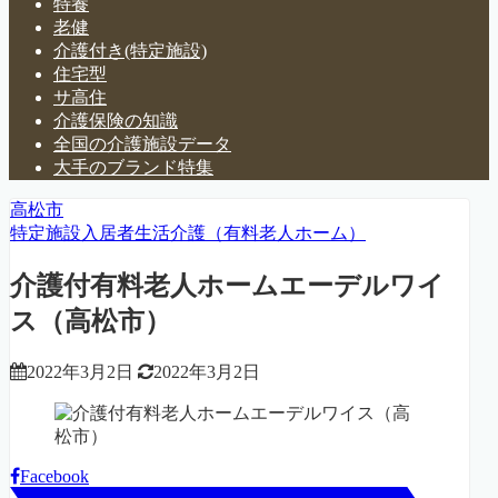
特養
老健
介護付き(特定施設)
住宅型
サ高住
介護保険の知識
全国の介護施設データ
大手のブランド特集
高松市
特定施設入居者生活介護（有料老人ホーム）
介護付有料老人ホームエーデルワイ
ス（高松市）
2022年3月2日
2022年3月2日
Facebook