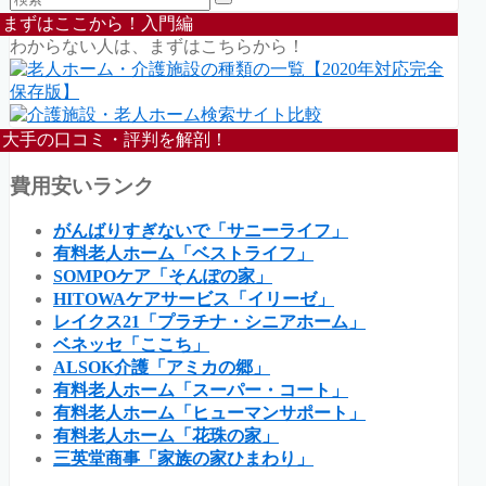
まずはここから！入門編
わからない人は、まずはこちらから！
大手の口コミ・評判を解剖！
費用安いランク
がんばりすぎないで「サニーライフ」
有料老人ホーム「ベストライフ」
SOMPOケア「そんぽの家」
HITOWAケアサービス「イリーゼ」
レイクス21「プラチナ・シニアホーム」
ベネッセ「ここち」
ALSOK介護「アミカの郷」
有料老人ホーム「スーパー・コート」
有料老人ホーム「ヒューマンサポート」
有料老人ホーム「花珠の家」
三英堂商事「家族の家ひまわり」