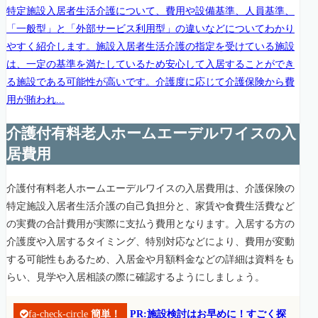
特定施設入居者生活介護について、費用や設備基準、人員基準、
「一般型」と「外部サービス利用型」の違いなどについてわかり
やすく紹介します。施設入居者生活介護の指定を受けている施設
は、一定の基準を満たしているため安心して入居することができ
る施設である可能性が高いです。介護度に応じて介護保険から費
用が賄われ...
介護付有料老人ホームエーデルワイスの入
居費用
介護付有料老人ホームエーデルワイスの入居費用は、介護保険の
特定施設入居者生活介護の自己負担分と、家賃や食費生活費など
の実費の合計費用が実際に支払う費用となります。入居する方の
介護度や入居するタイミング、特別対応などにより、費用が変動
する可能性もあるため、入居金や月額料金などの詳細は資料をも
らい、見学や入居相談の際に確認するようにしましょう。
fa-check-circle
簡単！
PR:施設検討はお早めに！すごく探