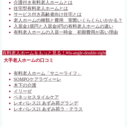
介護付き有料老人ホームとは
住宅型有料老人ホームとは
サービス付き高齢者向け住宅とは
老人ホームの種類と費用 実際いくらくらいかかる？
入居金1億円と入居金0円の有料老人ホームの違い
有料老人ホームの入居一時金 初期費用が高い理由
有料老人ホームをもっと見る！
fa-angle-double-right
大手老人ホームの口コミ
有料老人ホーム「サニーライフ」
SOMPOケアラヴィーレ
木下の介護
イリーゼ
ベネッセスタイルケア
レオパレス21 あずみ苑グランデ
レオパレス21 あずみ苑ラ・テラス