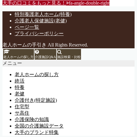
大手の口コミをもっと見る！
fa-angle-double-right
特別養護老人ホーム(特養)
介護老人保健施設(老健)
ページ一覧
プライバシーポリシー
老人ホームの手引き All Rights Reserved.
老人ホームの探し方
介護施設Q&A
施設検索・比較
メニュー
老人ホームの探し方
終活
特養
老健
介護付き(特定施設)
住宅型
サ高住
介護保険の知識
全国の介護施設データ
大手のブランド特集