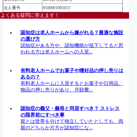
法人番号
8500001005015
よくある疑問に答えます！
認知症は老人ホームから嫌がれる？最適な施設
の選び方
認知症がある方や、認知機能が低下してると思
われる方は老人ホームへの入居...
有料老人ホームでお菓子や嗜好品の押し売りは
あるの？
有料老人ホームに入居するとお菓子や日用品、
物品の押し売りがあり、月額費...
認知症の義父・義母と同居すべき？ ストレス
の限界前にすべき事
親とは世帯を分けて独立していたとしても、両
親のどちらか片方が認知症にな...