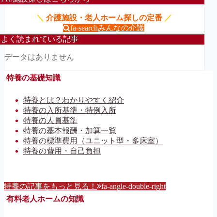
＼
介護施設・老人ホーム探しの定番
／
fa-search
みんなの介護
よく読まれている記事
データはありません
特養の基礎知識
特養とは？わかりやすく紹介
特養の入所基準・特例入所
特養の人員基準
特養の基本報酬・加算一覧
特養の標準費用（ユニット型・多床室）
特養の費用・自己負担
特養の記事をもっと見る！
fa-angle-double-right
有料老人ホームの知識