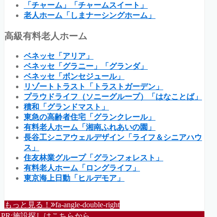
「チャーム」「チャームスイート」
老人ホーム「しまナーシングホーム」
高級有料老人ホーム
ベネッセ「アリア」
ベネッセ「グラニー」「グランダ」
ベネッセ「ボンセジュール」
リゾートトラスト「トラストガーデン」
プラウドライフ（ソニーグループ）「はなことば」
積和「グランドマスト」
東急の高齢者住宅「グランクレール」
有料老人ホーム「湘南ふれあいの園」
長谷工シニアウェルデザイン「ライフ＆シニアハウ
ス」
住友林業グループ「グランフォレスト」
有料老人ホーム「ロングライフ」
東京海上日動「ヒルデモア」
もっと見る！
fa-angle-double-right
PR:施設探しはこちらから