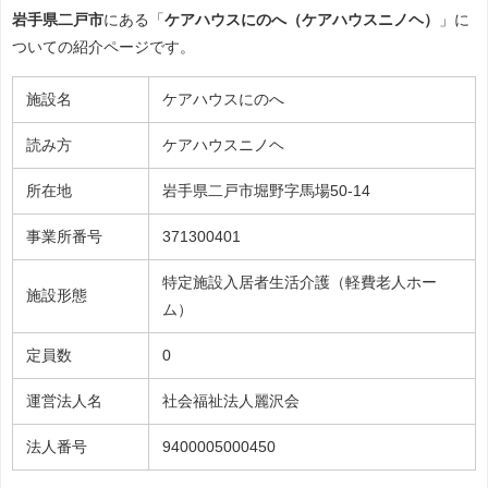
岩手県二戸市
にある「
ケアハウスにのへ（ケアハウスニノヘ）
」に
ついての紹介ページです。
施設名
ケアハウスにのへ
読み方
ケアハウスニノヘ
所在地
岩手県二戸市堀野字馬場50-14
事業所番号
371300401
特定施設入居者生活介護（軽費老人ホー
施設形態
ム）
定員数
0
運営法人名
社会福祉法人麗沢会
法人番号
9400005000450