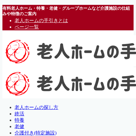
有料老人ホーム・特養・老健・グループホームなど介護施設の仕組
みや特徴のご案内
老人ホームの手引きとは
ページ一覧
老人ホームの探し方
終活
特養
老健
介護付き(特定施設)