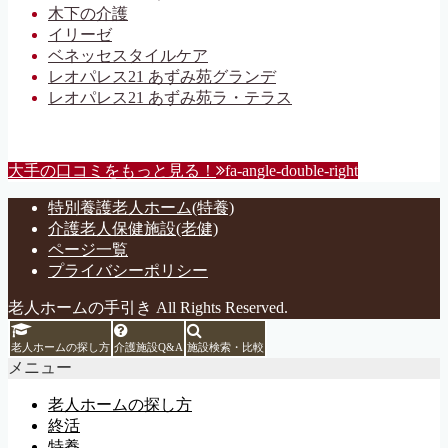
木下の介護
イリーゼ
ベネッセスタイルケア
レオパレス21 あずみ苑グランデ
レオパレス21 あずみ苑ラ・テラス
大手の口コミをもっと見る！
fa-angle-double-right
特別養護老人ホーム(特養)
介護老人保健施設(老健)
ページ一覧
プライバシーポリシー
老人ホームの手引き All Rights Reserved.
老人ホームの探し方
介護施設Q&A
施設検索・比較
メニュー
老人ホームの探し方
終活
特養