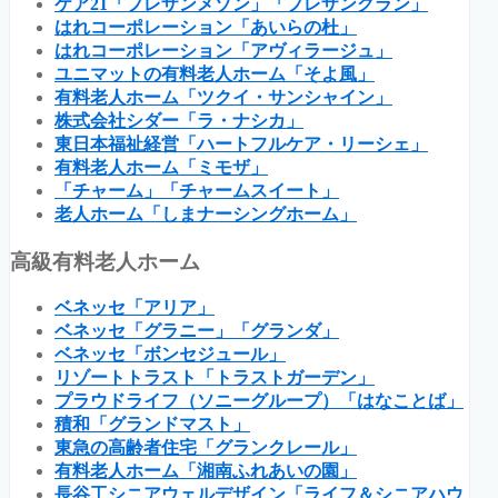
ケア21「プレザンメゾン」「プレザングラン」
はれコーポレーション「あいらの杜」
はれコーポレーション「アヴィラージュ」
ユニマットの有料老人ホーム「そよ風」
有料老人ホーム「ツクイ・サンシャイン」
株式会社シダー「ラ・ナシカ」
東日本福祉経営「ハートフルケア・リーシェ」
有料老人ホーム「ミモザ」
「チャーム」「チャームスイート」
老人ホーム「しまナーシングホーム」
高級有料老人ホーム
ベネッセ「アリア」
ベネッセ「グラニー」「グランダ」
ベネッセ「ボンセジュール」
リゾートトラスト「トラストガーデン」
プラウドライフ（ソニーグループ）「はなことば」
積和「グランドマスト」
東急の高齢者住宅「グランクレール」
有料老人ホーム「湘南ふれあいの園」
長谷工シニアウェルデザイン「ライフ＆シニアハウ