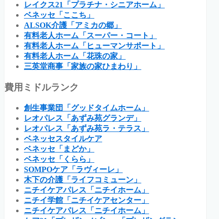
レイクス21「プラチナ・シニアホーム」
ベネッセ「ここち」
ALSOK介護「アミカの郷」
有料老人ホーム「スーパー・コート」
有料老人ホーム「ヒューマンサポート」
有料老人ホーム「花珠の家」
三英堂商事「家族の家ひまわり」
費用ミドルランク
創生事業団「グッドタイムホーム」
レオパレス「あずみ苑グランデ」
レオパレス「あずみ苑ラ・テラス」
ベネッセスタイルケア
ベネッセ「まどか」
ベネッセ「くらら」
SOMPOケア「ラヴィーレ」
木下の介護「ライフコミューン」
ニチイケアパレス「ニチイホーム」
ニチイ学館「ニチイケアセンター」
ニチイケアパレス「ニチイホーム」