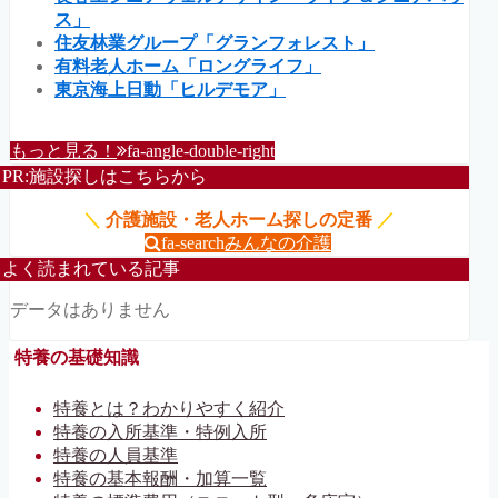
ス」
住友林業グループ「グランフォレスト」
有料老人ホーム「ロングライフ」
東京海上日動「ヒルデモア」
もっと見る！
fa-angle-double-right
PR:施設探しはこちらから
＼
介護施設・老人ホーム探しの定番
／
fa-search
みんなの介護
よく読まれている記事
データはありません
特養の基礎知識
特養とは？わかりやすく紹介
特養の入所基準・特例入所
特養の人員基準
特養の基本報酬・加算一覧