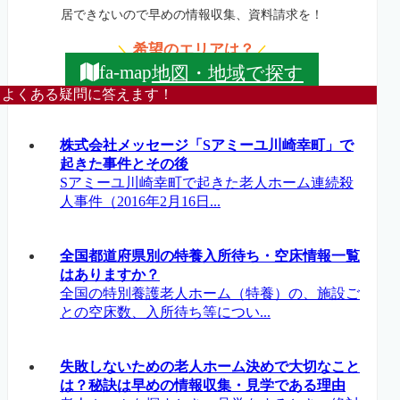
居できないので早めの情報収集、資料請求を！
希望のエリアは？
＼
／
地図・地域で探す
fa-map
よくある疑問に答えます！
株式会社メッセージ「Sアミーユ川崎幸町」で
起きた事件とその後
Sアミーユ川崎幸町で起きた老人ホーム連続殺
人事件（2016年2月16日...
全国都道府県別の特養入所待ち・空床情報一覧
はありますか？
全国の特別養護老人ホーム（特養）の、施設ご
との空床数、入所待ち等につい...
失敗しないための老人ホーム決めで大切なこと
は？秘訣は早めの情報収集・見学である理由