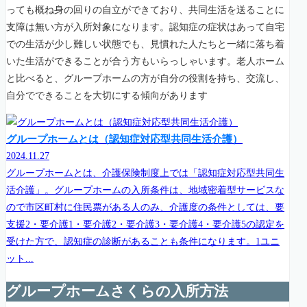
っても概ね身の回りの自立ができており、共同生活を送ることに
支障は無い方が入所対象になります。認知症の症状はあって自宅
での生活が少し難しい状態でも、見慣れた人たちと一緒に落ち着
いた生活ができることが合う方もいらっしゃいます。老人ホーム
と比べると、グループホームの方が自分の役割を持ち、交流し、
自分でできることを大切にする傾向があります
グループホームとは（認知症対応型共同生活介護）
2024.11.27
グループホームとは、介護保険制度上では「認知症対応型共同生
活介護」。グループホームの入所条件は、地域密着型サービスな
ので市区町村に住民票がある人のみ、介護度の条件としては、要
支援2・要介護1・要介護2・要介護3・要介護4・要介護5の認定を
受けた方で、認知症の診断があることも条件になります。1ユニ
ット...
グループホームさくらの入所方法