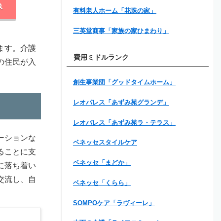
有料老人ホーム「花珠の家」
三英堂商事「家族の家ひまわり」
ます。介護
費用ミドルランク
の住民が入
創生事業団「グッドタイムホーム」
レオパレス「あずみ苑グランデ」
レオパレス「あずみ苑ラ・テラス」
ーションな
ベネッセスタイルケア
ることに支
ベネッセ「まどか」
に落ち着い
交流し、自
ベネッセ「くらら」
SOMPOケア「ラヴィーレ」