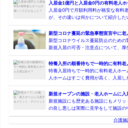
入居金1億円と入居金0円の有料老人
入居金0円で月額利用料が格安な有料
が、その違いは何かについて紹介したい
新型コロナ蔓延の緊急事態宣言中に老
新型コロナウイルス蔓延防止のための
新規入居の可否・注意点について、厚生
特養入所の順番待ちで一時的に有料老
特養入居待ちで一時的に有料老人ホー
人ホームはすごく費用が高く、入居した
新規オープンの施設・老人ホームに入
新規施設にも歴史ある施設にもメリッ
の良し悪しは実際に見学をして施設の中
介護施