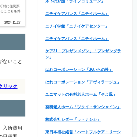
木下の介護「ライフコミューン」
町村に住民票
あることも条件
ニチイケアパレス「ニチイホーム」
2024.11.27
ニチイ学館「ニチイケアセンター」
ニチイケアパレス「ニチイホーム」
ケア21「プレザンメゾン」「プレザングラ
ン」
がないこと
はれコーポレーション「あいらの杜」
はれコーポレーション「アヴィラージュ」
クリック
ユニマットの有料老人ホーム「そよ風」
有料老人ホーム「ツクイ・サンシャイン」
株式会社シダー「ラ・ナシカ」
、入所費用
東日本福祉経営「ハートフルケア・リーシ
の日程調