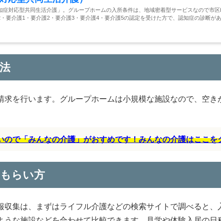
知症対応型共同生活介護」。グループホームの入所条件は、地域密着型サービスなので市区
・要介護1・要介護2・要介護3・要介護4・要介護5の認定を受けた方で、認知症の診断が
法
請求を行います。グループホームは小規模な施設なので、空き
すいので「みんなの介護」がおすめです！みんなの介護はここを
のもらい方
報収集は、まずはライフル介護などの検索サイトで調べると、
ような施設などを合わせて比較できます。見学や体験入居の日