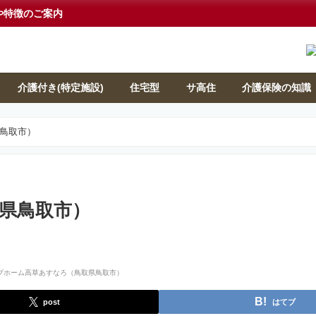
や特徴のご案内
介護付き(特定施設)
住宅型
サ高住
介護保険の知識
鳥取市）
県鳥取市）
post
はてブ