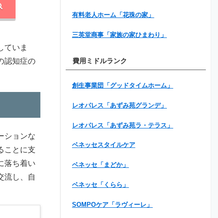
有料老人ホーム「花珠の家」
三英堂商事「家族の家ひまわり」
していま
の認知症の
費用ミドルランク
創生事業団「グッドタイムホーム」
レオパレス「あずみ苑グランデ」
レオパレス「あずみ苑ラ・テラス」
ーションな
ベネッセスタイルケア
ることに支
に落ち着い
ベネッセ「まどか」
交流し、自
ベネッセ「くらら」
SOMPOケア「ラヴィーレ」