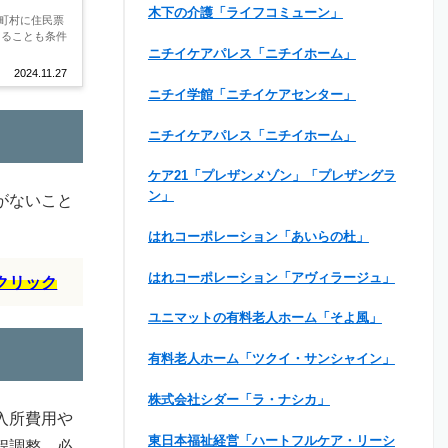
木下の介護「ライフコミューン」
町村に住民票
あることも条件
ニチイケアパレス「ニチイホーム」
2024.11.27
ニチイ学館「ニチイケアセンター」
ニチイケアパレス「ニチイホーム」
ケア21「プレザンメゾン」「プレザングラ
ン」
がないこと
はれコーポレーション「あいらの杜」
はれコーポレーション「アヴィラージュ」
クリック
ユニマットの有料老人ホーム「そよ風」
有料老人ホーム「ツクイ・サンシャイン」
株式会社シダー「ラ・ナシカ」
入所費用や
東日本福祉経営「ハートフルケア・リーシ
程調整、必