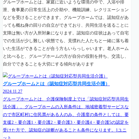
グループホームとは、家庭に近いような環境の中で、入浴や排
泄、食事夏の日常生活上の介助や、機能訓練、レクリエーション
などを受けることができます。グループホームでは、認知症があ
っても概ね身の回りの自立ができており、共同生活を送ることに
支障は無い方が入所対象になります。認知症の症状はあって自宅
での生活が少し難しい状態でも、見慣れた人たちと一緒に落ち着
いた生活ができることが合う方もいらっしゃいます。老人ホーム
と比べると、グループホームの方が自分の役割を持ち、交流し、
自分でできることを大切にする傾向があります
グループホームとは（認知症対応型共同生活介護）
2024.11.27
グループホームとは、介護保険制度上では「認知症対応型共同生
活介護」。グループホームの入所条件は、地域密着型サービスな
ので市区町村に住民票がある人のみ、介護度の条件としては、要
支援2・要介護1・要介護2・要介護3・要介護4・要介護5の認定を
受けた方で、認知症の診断があることも条件になります。1ユニ
ット...