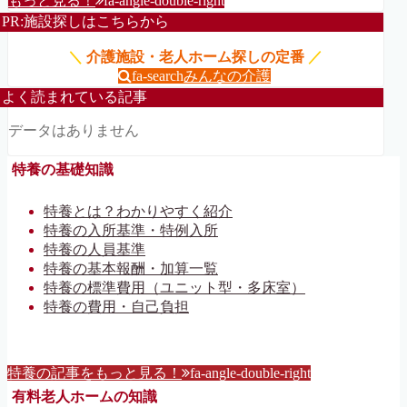
もっと見る！
fa-angle-double-right
PR:施設探しはこちらから
＼
介護施設・老人ホーム探しの定番
／
fa-search
みんなの介護
よく読まれている記事
データはありません
特養の基礎知識
特養とは？わかりやすく紹介
特養の入所基準・特例入所
特養の人員基準
特養の基本報酬・加算一覧
特養の標準費用（ユニット型・多床室）
特養の費用・自己負担
特養の記事をもっと見る！
fa-angle-double-right
有料老人ホームの知識