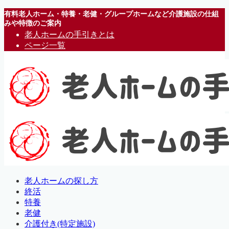
有料老人ホーム・特養・老健・グループホームなど介護施設の仕組
みや特徴のご案内
老人ホームの手引きとは
ページ一覧
老人ホームの探し方
終活
特養
老健
介護付き(特定施設)