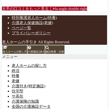
大手の口コミをもっと見る！
fa-angle-double-right
特別養護老人ホーム(特養)
介護老人保健施設(老健)
ページ一覧
プライバシーポリシー
老人ホームの手引き All Rights Reserved.
老人ホームの探し方
介護施設Q&A
施設検索・比較
メニュー
老人ホームの探し方
終活
特養
老健
介護付き(特定施設)
住宅型
サ高住
介護保険の知識
全国の介護施設データ