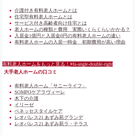
介護付き有料老人ホームとは
住宅型有料老人ホームとは
サービス付き高齢者向け住宅とは
老人ホームの種類と費用 実際いくらくらいかかる？
入居金1億円と入居金0円の有料老人ホームの違い
有料老人ホームの入居一時金 初期費用が高い理由
有料老人ホームをもっと見る！
fa-angle-double-right
大手老人ホームの口コミ
有料老人ホーム「サニーライフ」
SOMPOケアラヴィーレ
木下の介護
イリーゼ
ベネッセスタイルケア
レオパレス21 あずみ苑グランデ
レオパレス21 あずみ苑ラ・テラス