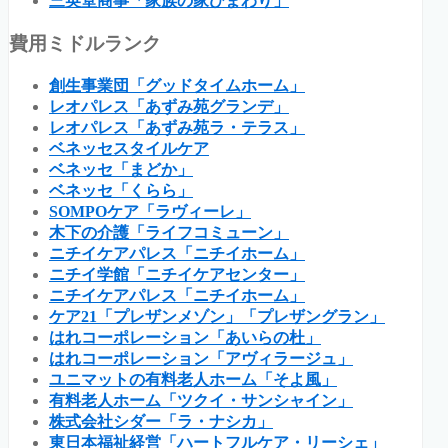
三英堂商事「家族の家ひまわり」
費用ミドルランク
創生事業団「グッドタイムホーム」
レオパレス「あずみ苑グランデ」
レオパレス「あずみ苑ラ・テラス」
ベネッセスタイルケア
ベネッセ「まどか」
ベネッセ「くらら」
SOMPOケア「ラヴィーレ」
木下の介護「ライフコミューン」
ニチイケアパレス「ニチイホーム」
ニチイ学館「ニチイケアセンター」
ニチイケアパレス「ニチイホーム」
ケア21「プレザンメゾン」「プレザングラン」
はれコーポレーション「あいらの杜」
はれコーポレーション「アヴィラージュ」
ユニマットの有料老人ホーム「そよ風」
有料老人ホーム「ツクイ・サンシャイン」
株式会社シダー「ラ・ナシカ」
東日本福祉経営「ハートフルケア・リーシェ」