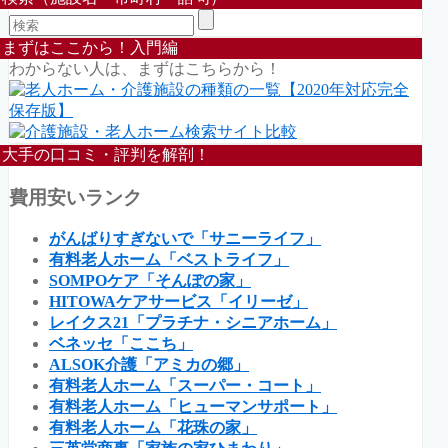
まずはここから！入門編
わからない人は、まずはこちらから！
大手の口コミ・評判を解剖！
費用安いランク
がんばりすぎないで「サニーライフ」
有料老人ホーム「ベストライフ」
SOMPOケア「そんぽの家」
HITOWAケアサービス「イリーゼ」
レイクス21「プラチナ・シニアホーム」
ベネッセ「ここち」
ALSOK介護「アミカの郷」
有料老人ホーム「スーパー・コート」
有料老人ホーム「ヒューマンサポート」
有料老人ホーム「花珠の家」