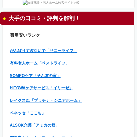
大手の口コミ・評判を解剖！
費用安いランク
がんばりすぎないで「サニーライフ」
有料老人ホーム「ベストライフ」
SOMPOケア「そんぽの家」
HITOWAケアサービス「イリーゼ」
レイクス21「プラチナ・シニアホーム」
ベネッセ「ここち」
ALSOK介護「アミカの郷」