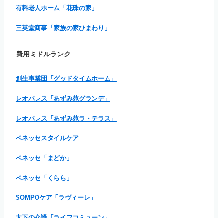
有料老人ホーム「花珠の家」
三英堂商事「家族の家ひまわり」
費用ミドルランク
創生事業団「グッドタイムホーム」
レオパレス「あずみ苑グランデ」
レオパレス「あずみ苑ラ・テラス」
ベネッセスタイルケア
ベネッセ「まどか」
ベネッセ「くらら」
SOMPOケア「ラヴィーレ」
木下の介護「ライフコミューン」