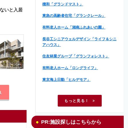
積和「グランドマスト」
ないと入居
東急の高齢者住宅「グランクレール」
有料老人ホーム「湘南ふれあいの園」
長谷工シニアウェルデザイン「ライフ＆シニ
アハウス」
住友林業グループ「グランフォレスト」
有料老人ホーム「ロングライフ」
東京海上日動「ヒルデモア」
もっと見る！
PR:施設探しはこちらから