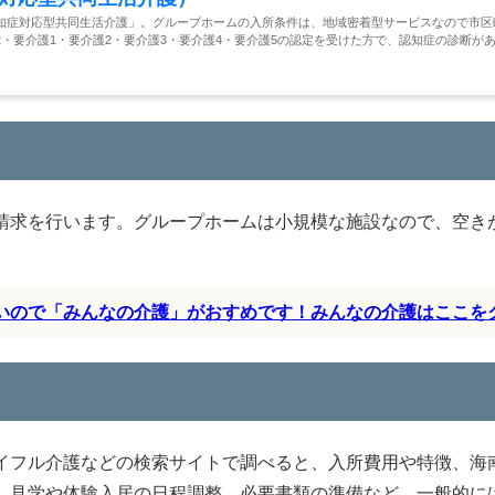
知症対応型共同生活介護」。グループホームの入所条件は、地域密着型サービスなので市区
・要介護1・要介護2・要介護3・要介護4・要介護5の認定を受けた方で、認知症の診断が
請求を行います。グループホームは小規模な施設なので、空き
すいので「みんなの介護」がおすめです！みんなの介護はここを
イフル介護などの検索サイトで調べると、入所費用や特徴、海
。見学や体験入居の日程調整、必要書類の準備など、一般的に