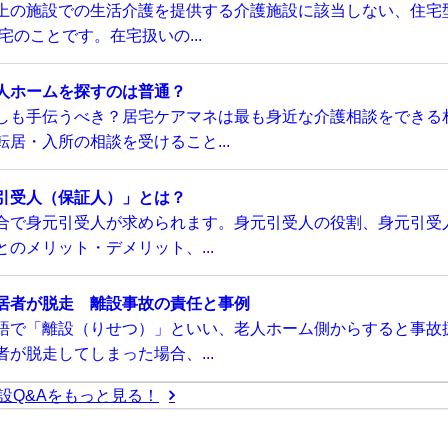
上の施設での生活介護を提供する介護施設に該当しない、住宅
のことです。在宅扱いの...
人ホームを探すのは普通？
しも手伝うべき？居宅ケアマネは最も身近な介護相談をできる
居・入所の相談を受けること...
引受人（保証人）」とは？
合で身元引受人が求められます。身元引受人の役割、身元引受
のメリット・デメリット、...
居者が脱走 離設事故の責任と事例
語で「離設（りせつ）」といい、老人ホーム側からすると事故
が脱走してしまった場合、...
設Q&Aをもっと見る！