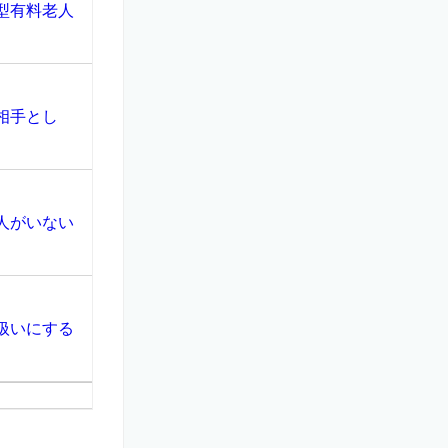
型有料老人
相手とし
人がいない
扱いにする