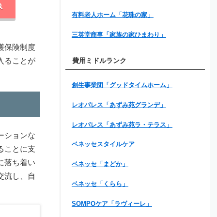
有料老人ホーム「花珠の家」
三英堂商事「家族の家ひまわり」
護保険制度
入ることが
費用ミドルランク
創生事業団「グッドタイムホーム」
レオパレス「あずみ苑グランデ」
レオパレス「あずみ苑ラ・テラス」
ーションな
ベネッセスタイルケア
ることに支
に落ち着い
ベネッセ「まどか」
交流し、自
ベネッセ「くらら」
SOMPOケア「ラヴィーレ」