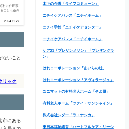
木下の介護「ライフコミューン」
町村に住民票
あることも条件
ニチイケアパレス「ニチイホーム」
2024.11.27
ニチイ学館「ニチイケアセンター」
ニチイケアパレス「ニチイホーム」
ケア21「プレザンメゾン」「プレザングラ
ン」
がないこと
はれコーポレーション「あいらの杜」
はれコーポレーション「アヴィラージュ」
クリック
ユニマットの有料老人ホーム「そよ風」
有料老人ホーム「ツクイ・サンシャイン」
株式会社シダー「ラ・ナシカ」
南市にある
東日本福祉経営「ハートフルケア・リーシ
は入居まで