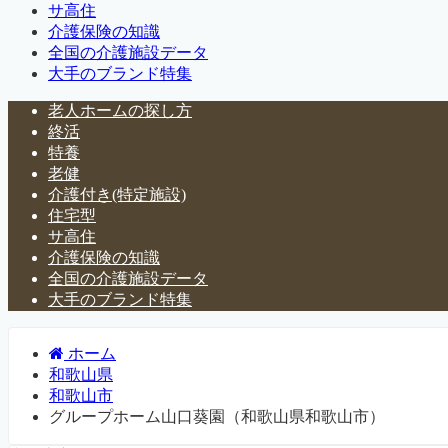
サ高住
介護保険の知識
全国の介護施設データ
大手のブランド特集
老人ホームの探し方
終活
特養
老健
介護付き(特定施設)
住宅型
サ高住
介護保険の知識
全国の介護施設データ
大手のブランド特集
ホーム
和歌山県
和歌山市
グループホーム山口葵園（和歌山県和歌山市）