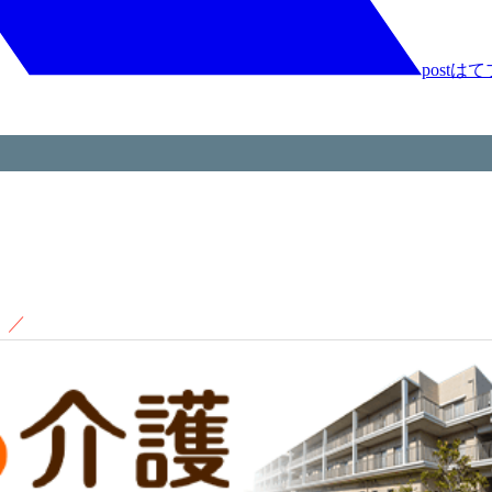
post
はて
！
／