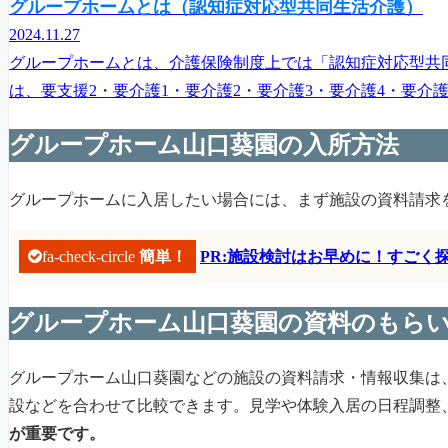
グループホームとは（認知症対応型共同生活介護）
2024.11.27
グループホームとは、介護保険制度上では「認知症対応型共
は、要支援2・要介護1・要介護2・要介護3・要介護4・要介
グループホーム山口葵園の入所方法
グループホームに入居したい場合には、まず施設の資料請求
fa-check-circle
簡単！
PR:施設検討はお早めに！すご
グループホーム山口葵園の資料のもら
グループホーム山口葵園などの施設の資料請求・情報収集は
設などを合わせて比較できます。見学や体験入居の日程調整
が重要です。