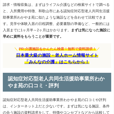
請求・情報収集は、まずはライフル介護などの検索サイトで調べる
と、入所費用や特徴、和歌山市にある認知症対応型老人共同生活援
助事業所わかやま苑に似たような施設などを合わせて比較できま
す。見学や体験入居の日程調整、必要書類の準備など、一般的には
入居までに1ヶ月半～2ヶ月はかかります。
まずは気になった施設に
早めに資料をもらうことが重要です。
＼
PR:介護施設をかんたん検索！無料で資料請求！
／
日本最大級の施設・老人ホーム情報サイト
「みんなの介護」はこちらから！
認知症対応型老人共同生活援助事業所わか
やま苑の口コミ・評判
認知症対応型老人共同生活援助事業所わかやま苑の口コミや評判
は、インターネット上だと少ないです。まずは気になる施設、条件
の合う施設の資料請求をして、特徴やコンセプトなどから比較して