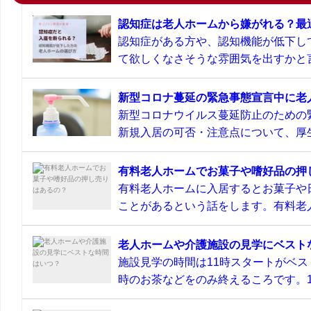
認知症は老人ホームから嫌がれる？最
認知症がある方や、認知機能が低下し
て欲しくなさそうな雰囲気を出すかと言
新型コロナ蔓延の緊急事態宣言中に老
新型コロナウイルス蔓延防止のための
新規入居の可否・注意点について、厚生
有料老人ホームでお菓子や嗜好品の押
有料老人ホームに入居するとお菓子や
ことがあるという話をします。有料老人
老人ホームや介護施設の見学にベスト
施設見学の時間は11時スタートがベス
時のお茶などをのみ終えるころです。11