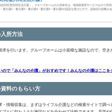
知症対応型共同生活介護」。グループホームの入所条件は、地域密着型サービスなので市区
・要介護1・要介護2・要介護3・要介護4・要介護5の認定を受けた方で、認知症の診断が
の入所方法
請求を行います。グループホームは小規模な施設なので、空き
すいので「みんなの介護」がおすめです！みんなの介護はここを
の資料のもらい方
求・情報収集は、まずはライフル介護などの検索サイトで調べ
イプルに似たような施設などを合わせて比較できます。見学や