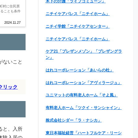
木下の介護「ライフコミューン」
町村に住民票
あることも条件
ニチイケアパレス「ニチイホーム」
2024.11.27
ニチイ学館「ニチイケアセンター」
ニチイケアパレス「ニチイホーム」
ケア21「プレザンメゾン」「プレザングラ
ン」
がないこと
はれコーポレーション「あいらの杜」
はれコーポレーション「アヴィラージュ」
クリック
ユニマットの有料老人ホーム「そよ風」
有料老人ホーム「ツクイ・サンシャイン」
株式会社シダー「ラ・ナシカ」
ると、入所
東日本福祉経営「ハートフルケア・リーシ
体験入居の