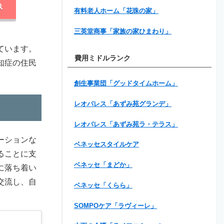
有料老人ホーム「花珠の家」
三英堂商事「家族の家ひまわり」
ています。
費用ミドルランク
知症の住民
創生事業団「グッドタイムホーム」
レオパレス「あずみ苑グランデ」
レオパレス「あずみ苑ラ・テラス」
ーションな
ベネッセスタイルケア
ることに支
ベネッセ「まどか」
に落ち着い
交流し、自
ベネッセ「くらら」
SOMPOケア「ラヴィーレ」