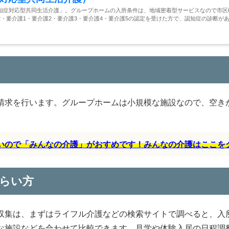
知症対応型共同生活介護」。グループホームの入所条件は、地域密着型サービスなので市区
・要介護1・要介護2・要介護3・要介護4・要介護5の認定を受けた方で、認知症の診断が
請求を行います。グループホームは小規模な施設なので、空き
すいので「みんなの介護」がおすめです！みんなの介護はここを
らい方
収集は、まずはライフル介護などの検索サイトで調べると、入
な施設などを合わせて比較できます。見学や体験入居の日程調