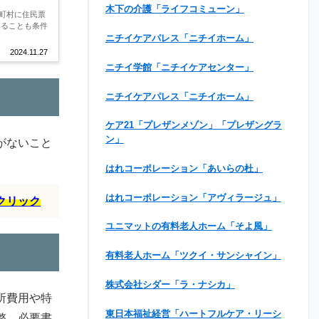
木下の介護「ライフコミューン」
町村に住民票
あることも条件
ニチイケアパレス「ニチイホーム」
2024.11.27
ニチイ学館「ニチイケアセンター」
ニチイケアパレス「ニチイホーム」
ケア21「プレザンメゾン」「プレザングラ
ン」
がないこと
はれコーポレーション「あいらの杜」
はれコーポレーション「アヴィラージュ」
クリック
ユニマットの有料老人ホーム「そよ風」
有料老人ホーム「ツクイ・サンシャイン」
株式会社シダー「ラ・ナシカ」
所費用や特
東日本福祉経営「ハートフルケア・リーシ
整、必要書