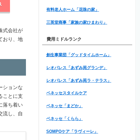
有料老人ホーム「花珠の家」
三英堂商事「家族の家ひまわり」
株式会社が
ており、地
費用ミドルランク
創生事業団「グッドタイムホーム」
レオパレス「あずみ苑グランデ」
レオパレス「あずみ苑ラ・テラス」
ーションな
ベネッセスタイルケア
ることに支
に落ち着い
ベネッセ「まどか」
交流し、自
ベネッセ「くらら」
SOMPOケア「ラヴィーレ」