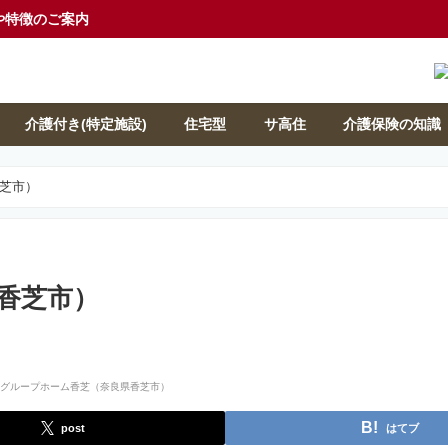
や特徴のご案内
介護付き(特定施設)
住宅型
サ高住
介護保険の知識
芝市）
香芝市）
post
はてブ