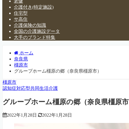
老健
介護付き(特定施設)
住宅型
サ高住
介護保険の知識
全国の介護施設データ
大手のブランド特集
ホーム
奈良県
橿原市
グループホーム橿原の郷（奈良県橿原市）
橿原市
認知症対応型共同生活介護
グループホーム橿原の郷（奈良県橿原市
2022年1月28日
2022年1月28日