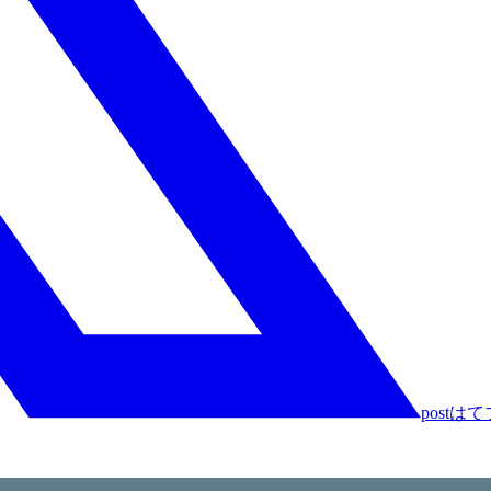
post
はて