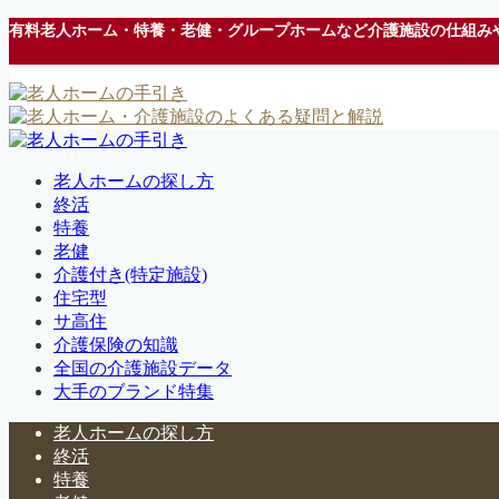
有料老人ホーム・特養・老健・グループホームなど介護施設の仕組み
老人ホームの探し方
終活
特養
老健
介護付き(特定施設)
住宅型
サ高住
介護保険の知識
全国の介護施設データ
大手のブランド特集
老人ホームの探し方
終活
特養