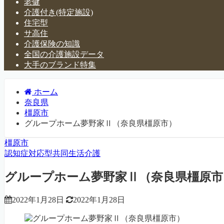
老健
介護付き(特定施設)
住宅型
サ高住
介護保険の知識
全国の介護施設データ
大手のブランド特集
ホーム
奈良県
橿原市
グループホーム夢野家Ⅱ（奈良県橿原市）
橿原市
認知症対応型共同生活介護
グループホーム夢野家Ⅱ（奈良県橿原市
2022年1月28日
2022年1月28日