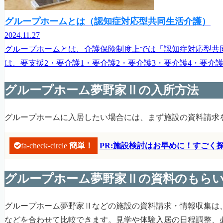
グループホームとは（認知症対応型共同生活介護）
2024.11.27
グループホームとは、介護保険制度上では「認知症対応型共
は、要支援2・要介護1・要介護2・要介護3・要介護4・要介
グループホーム夢野家Ⅱの入所方法
グループホームに入居したい場合には、まず施設の資料請求
fa-check-circle
簡単！
PR:施設検討はお早めに！すご
グループホーム夢野家Ⅱの資料のもら
グループホーム夢野家Ⅱなどの施設の資料請求・情報収集は
などを合わせて比較できます。見学や体験入居の日程調整、