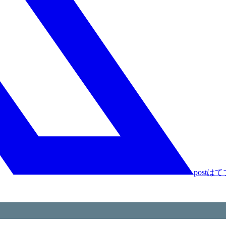
post
はて