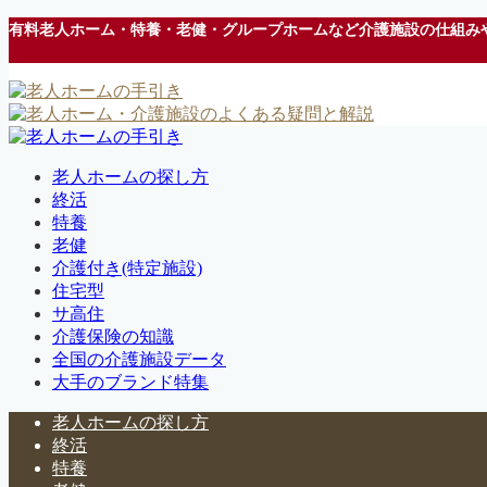
有料老人ホーム・特養・老健・グループホームなど介護施設の仕組み
老人ホームの探し方
終活
特養
老健
介護付き(特定施設)
住宅型
サ高住
介護保険の知識
全国の介護施設データ
大手のブランド特集
老人ホームの探し方
終活
特養