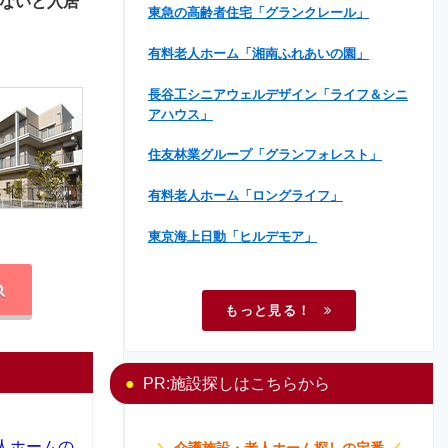
ないと入居
東急の高齢者住宅「グランクレール」
有料老人ホーム「湘南ふれあいの園」
長谷工シニアウェルデザイン「ライフ＆シニ
アハウス」
住友林業グループ「グランフォレスト」
有料老人ホーム「ロングライフ」
東京海上日動「ヒルデモア」
もっと見る！
PR:施設探しはこちらから
人ホームの
＼
介護施設・老人ホーム探しの定番
／