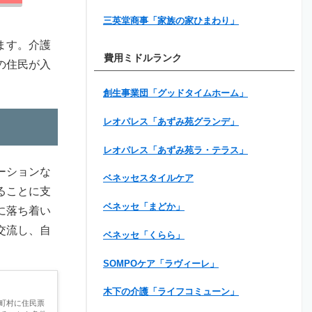
三英堂商事「家族の家ひまわり」
ます。介護
費用ミドルランク
の住民が入
創生事業団「グッドタイムホーム」
レオパレス「あずみ苑グランデ」
レオパレス「あずみ苑ラ・テラス」
ーションな
ベネッセスタイルケア
ることに支
ベネッセ「まどか」
に落ち着い
交流し、自
ベネッセ「くらら」
SOMPOケア「ラヴィーレ」
木下の介護「ライフコミューン」
町村に住民票