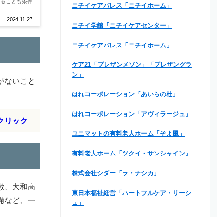
あることも条件
ニチイケアパレス「ニチイホーム」
2024.11.27
ニチイ学館「ニチイケアセンター」
ニチイケアパレス「ニチイホーム」
ケア21「プレザンメゾン」「プレザングラ
ン」
がないこと
はれコーポレーション「あいらの杜」
はれコーポレーション「アヴィラージュ」
クリック
ユニマットの有料老人ホーム「そよ風」
有料老人ホーム「ツクイ・サンシャイン」
株式会社シダー「ラ・ナシカ」
徴、大和高
東日本福祉経営「ハートフルケア・リーシ
備など、一
ェ」