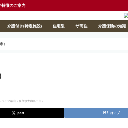
や特徴のご案内
介護付き(特定施設)
住宅型
サ高住
介護保険の知識
市）
）
post
はてブ