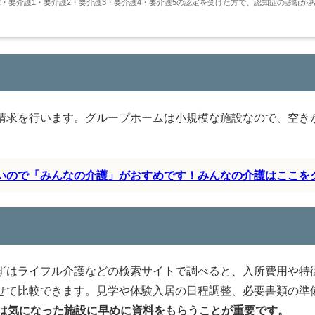
・要介護1・要介護2・要介護3・要介護4・要介護5の認定を受けた方で、認知症の診断が
請求を行います。グループホームは小規模な施設なので、空き
すいので「みんなの介護」がおすめです！みんなの介護はここを
ずはライフル介護などの検索サイトで調べると、入所費用や特
せて比較できます。見学や体験入居の日程調整、必要書類の準
は気になった施設に早めに資料をもらうことが重要です。