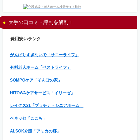
大手の口コミ・評判を解剖！
費用安いランク
がんばりすぎないで「サニーライフ」
有料老人ホーム「ベストライフ」
SOMPOケア「そんぽの家」
HITOWAケアサービス「イリーゼ」
レイクス21「プラチナ・シニアホーム」
ベネッセ「ここち」
ALSOK介護「アミカの郷」