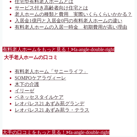
住宅型有料老人ホームとは
サービス付き高齢者向け住宅とは
老人ホームの種類と費用 実際いくらくらいかかる？
入居金1億円と入居金0円の有料老人ホームの違い
有料老人ホームの入居一時金 初期費用が高い理由
有料老人ホームをもっと見る！
fa-angle-double-right
大手老人ホームの口コミ
有料老人ホーム「サニーライフ」
SOMPOケアラヴィーレ
木下の介護
イリーゼ
ベネッセスタイルケア
レオパレス21 あずみ苑グランデ
レオパレス21 あずみ苑ラ・テラス
大手の口コミをもっと見る！
fa-angle-double-right