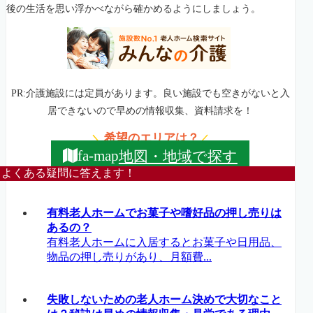
後の生活を思い浮かべながら確かめるようにしましょう。
PR:介護施設には定員があります。良い施設でも空きがないと入
居できないので早めの情報収集、資料請求を！
希望のエリアは？
＼
／
地図・地域で探す
fa-map
よくある疑問に答えます！
有料老人ホームでお菓子や嗜好品の押し売りは
あるの？
有料老人ホームに入居するとお菓子や日用品、
物品の押し売りがあり、月額費...
失敗しないための老人ホーム決めで大切なこと