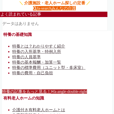
＼
介護施設・老人ホーム探しの定番
／
fa-search
みんなの介護
よく読まれている記事
データはありません
特養の基礎知識
特養とは？わかりやすく紹介
特養の入所基準・特例入所
特養の人員基準
特養の基本報酬・加算一覧
特養の標準費用（ユニット型・多床室）
特養の費用・自己負担
特養の記事をもっと見る！
fa-angle-double-right
有料老人ホームの知識
介護付き有料老人ホームとは