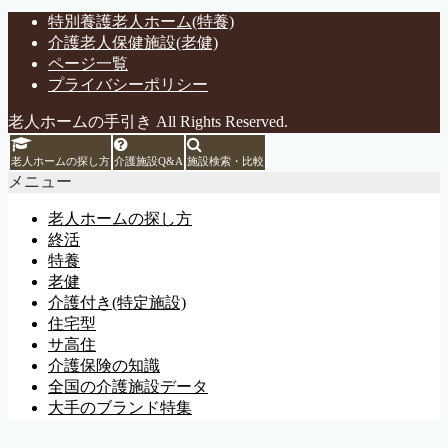
特別養護老人ホーム(特養)
介護老人保健施設(老健)
ページ一覧
プライバシーポリシー
老人ホームの手引き All Rights Reserved.
老人ホームの探し方
介護施設Q&A
施設検索・比較
メニュー
老人ホームの探し方
終活
特養
老健
介護付き(特定施設)
住宅型
サ高住
介護保険の知識
全国の介護施設データ
大手のブランド特集