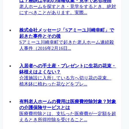
は？秘訣は早めの情報収集・見学である理由
老人ホームを探すとき・見学をするとき、絶対
にすべきことがあります。実際...
株式会社メッセージ「Sアミーユ川崎幸町」で
起きた事件とその後
Sアミーユ川崎幸町で起きた老人ホーム連続殺
人事件（2016年2月16日...
入居者への手土産・プレゼントに生花の花束・
鉢植えはよくない？
介護施設に入所している方へ切り花の花束、
植木鉢に植わった花などをプレ...
有料老人ホームの費用は医療費控除対象？対象
の介護保険サービスとは
医療費控除とは、支払った医療費が一定額を超
えるとき所得控除を受けること...