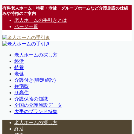
有料老人ホーム・特養・老健・グループホームなど介護施設の仕組
みや特徴のご案内
老人ホームの手引きとは
ページ一覧
老人ホームの探し方
終活
特養
老健
介護付き(特定施設)
住宅型
サ高住
介護保険の知識
全国の介護施設データ
大手のブランド特集
老人ホームの探し方
終活