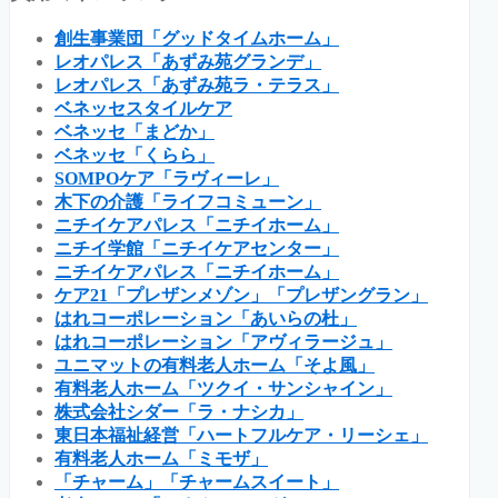
創生事業団「グッドタイムホーム」
レオパレス「あずみ苑グランデ」
レオパレス「あずみ苑ラ・テラス」
ベネッセスタイルケア
ベネッセ「まどか」
ベネッセ「くらら」
SOMPOケア「ラヴィーレ」
木下の介護「ライフコミューン」
ニチイケアパレス「ニチイホーム」
ニチイ学館「ニチイケアセンター」
ニチイケアパレス「ニチイホーム」
ケア21「プレザンメゾン」「プレザングラン」
はれコーポレーション「あいらの杜」
はれコーポレーション「アヴィラージュ」
ユニマットの有料老人ホーム「そよ風」
有料老人ホーム「ツクイ・サンシャイン」
株式会社シダー「ラ・ナシカ」
東日本福祉経営「ハートフルケア・リーシェ」
有料老人ホーム「ミモザ」
「チャーム」「チャームスイート」