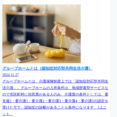
グループホームとは（認知症対応型共同生活介護）
2024.11.27
グループホームとは、介護保険制度上では「認知症対応型共同生
活介護」。グループホームの入所条件は、地域密着型サービスな
ので市区町村に住民票がある人のみ、介護度の条件としては、要
支援2・要介護1・要介護2・要介護3・要介護4・要介護5の認定を
受けた方で、認知症の診断があることも条件になります。1ユニ
ット...