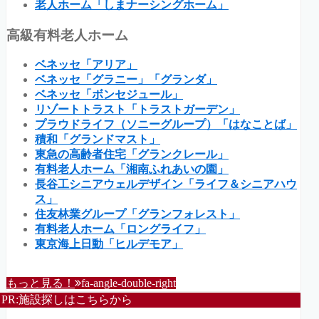
老人ホーム「しまナーシングホーム」
高級有料老人ホーム
ベネッセ「アリア」
ベネッセ「グラニー」「グランダ」
ベネッセ「ボンセジュール」
リゾートトラスト「トラストガーデン」
プラウドライフ（ソニーグループ）「はなことば」
積和「グランドマスト」
東急の高齢者住宅「グランクレール」
有料老人ホーム「湘南ふれあいの園」
長谷工シニアウェルデザイン「ライフ＆シニアハウ
ス」
住友林業グループ「グランフォレスト」
有料老人ホーム「ロングライフ」
東京海上日動「ヒルデモア」
もっと見る！
fa-angle-double-right
PR:施設探しはこちらから