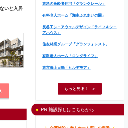
東急の高齢者住宅「グランクレール」
ないと入居
有料老人ホーム「湘南ふれあいの園」
長谷工シニアウェルデザイン「ライフ＆シニ
アハウス」
住友林業グループ「グランフォレスト」
有料老人ホーム「ロングライフ」
東京海上日動「ヒルデモア」
もっと見る！
PR:施設探しはこちらから
＼
介護施設・老人ホーム探しの定番
／