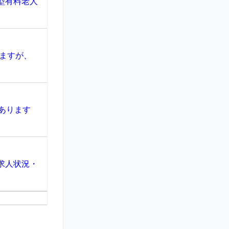
型有料老人
ますが、
あります
求人状況・