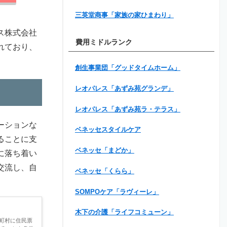
三英堂商事「家族の家ひまわり」
ス株式会社
費用ミドルランク
れており、
創生事業団「グッドタイムホーム」
レオパレス「あずみ苑グランデ」
レオパレス「あずみ苑ラ・テラス」
ーションな
ベネッセスタイルケア
ることに支
ベネッセ「まどか」
に落ち着い
交流し、自
ベネッセ「くらら」
SOMPOケア「ラヴィーレ」
木下の介護「ライフコミューン」
町村に住民票