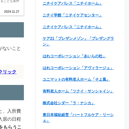
あることも条件
ニチイケアパレス「ニチイホーム」
2024.11.27
ニチイ学館「ニチイケアセンター」
ニチイケアパレス「ニチイホーム」
ケア21「プレザンメゾン」「プレザングラ
ン」
がないこと
はれコーポレーション「あいらの杜」
はれコーポレーション「アヴィラージュ」
クリック
ユニマットの有料老人ホーム「そよ風」
有料老人ホーム「ツクイ・サンシャイン」
株式会社シダー「ラ・ナシカ」
と、入所費
東日本福祉経営「ハートフルケア・リーシ
入居の日程
ェ」
をもらうこ