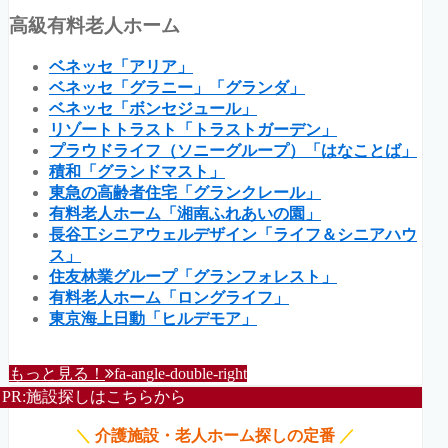
高級有料老人ホーム
ベネッセ「アリア」
ベネッセ「グラニー」「グランダ」
ベネッセ「ボンセジュール」
リゾートトラスト「トラストガーデン」
プラウドライフ（ソニーグループ）「はなことば」
積和「グランドマスト」
東急の高齢者住宅「グランクレール」
有料老人ホーム「湘南ふれあいの園」
長谷工シニアウェルデザイン「ライフ＆シニアハウ
ス」
住友林業グループ「グランフォレスト」
有料老人ホーム「ロングライフ」
東京海上日動「ヒルデモア」
もっと見る！
fa-angle-double-right
PR:施設探しはこちらから
＼
介護施設・老人ホーム探しの定番
／