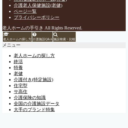
介護老人保健施設(老健)
ページ一覧
プライバシーポリシー
老人ホームの手引き All Rights Reserved.
老人ホームの探し方
介護施設Q&A
施設検索・比較
メニュー
老人ホームの探し方
終活
特養
老健
介護付き(特定施設)
住宅型
サ高住
介護保険の知識
全国の介護施設データ
大手のブランド特集