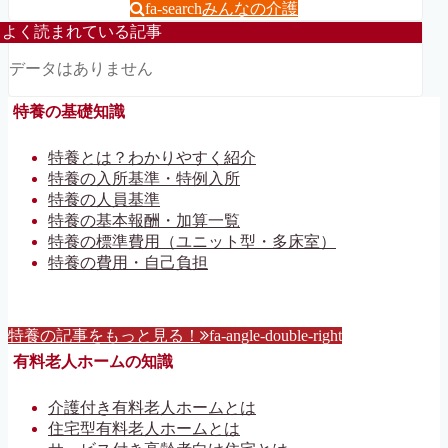
fa-search
みんなの介護
よく読まれている記事
データはありません
特養の基礎知識
特養とは？わかりやすく紹介
特養の入所基準・特例入所
特養の人員基準
特養の基本報酬・加算一覧
特養の標準費用（ユニット型・多床室）
特養の費用・自己負担
特養の記事をもっと見る！
fa-angle-double-right
有料老人ホームの知識
介護付き有料老人ホームとは
住宅型有料老人ホームとは