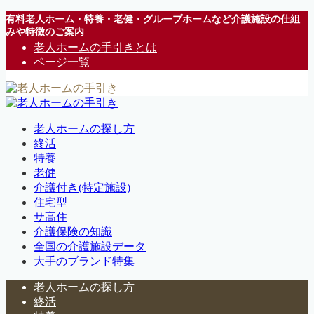
有料老人ホーム・特養・老健・グループホームなど介護施設の仕組
みや特徴のご案内
老人ホームの手引きとは
ページ一覧
老人ホームの探し方
終活
特養
老健
介護付き(特定施設)
住宅型
サ高住
介護保険の知識
全国の介護施設データ
大手のブランド特集
老人ホームの探し方
終活