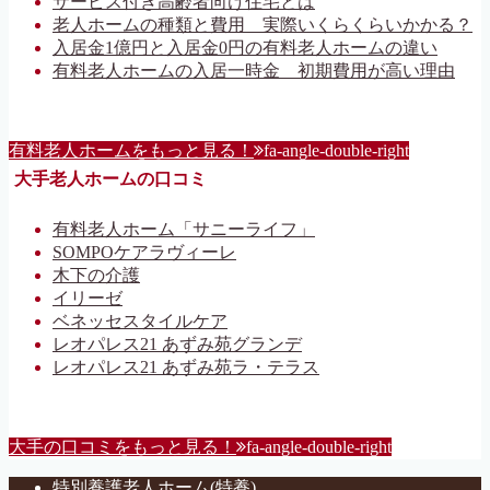
サービス付き高齢者向け住宅とは
老人ホームの種類と費用 実際いくらくらいかかる？
入居金1億円と入居金0円の有料老人ホームの違い
有料老人ホームの入居一時金 初期費用が高い理由
有料老人ホームをもっと見る！
fa-angle-double-right
大手老人ホームの口コミ
有料老人ホーム「サニーライフ」
SOMPOケアラヴィーレ
木下の介護
イリーゼ
ベネッセスタイルケア
レオパレス21 あずみ苑グランデ
レオパレス21 あずみ苑ラ・テラス
大手の口コミをもっと見る！
fa-angle-double-right
特別養護老人ホーム(特養)