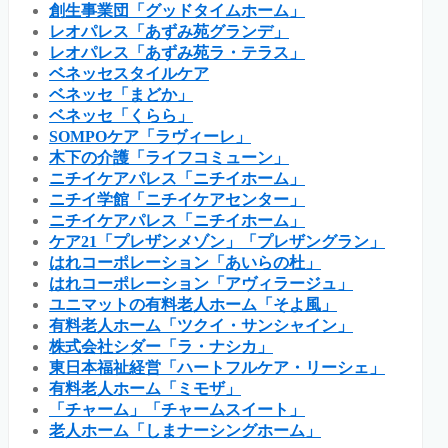
創生事業団「グッドタイムホーム」
レオパレス「あずみ苑グランデ」
レオパレス「あずみ苑ラ・テラス」
ベネッセスタイルケア
ベネッセ「まどか」
ベネッセ「くらら」
SOMPOケア「ラヴィーレ」
木下の介護「ライフコミューン」
ニチイケアパレス「ニチイホーム」
ニチイ学館「ニチイケアセンター」
ニチイケアパレス「ニチイホーム」
ケア21「プレザンメゾン」「プレザングラン」
はれコーポレーション「あいらの杜」
はれコーポレーション「アヴィラージュ」
ユニマットの有料老人ホーム「そよ風」
有料老人ホーム「ツクイ・サンシャイン」
株式会社シダー「ラ・ナシカ」
東日本福祉経営「ハートフルケア・リーシェ」
有料老人ホーム「ミモザ」
「チャーム」「チャームスイート」
老人ホーム「しまナーシングホーム」