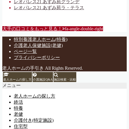
レオパレス21 あずみ苑グランデ
レオパレス21 あずみ苑ラ・テラス
大手の口コミをもっと見る！
fa-angle-double-right
特別養護老人ホーム(特養)
介護老人保健施設(老健)
ページ一覧
プライバシーポリシー
老人ホームの手引き All Rights Reserved.
老人ホームの探し方
介護施設Q&A
施設検索・比較
メニュー
老人ホームの探し方
終活
特養
老健
介護付き(特定施設)
住宅型