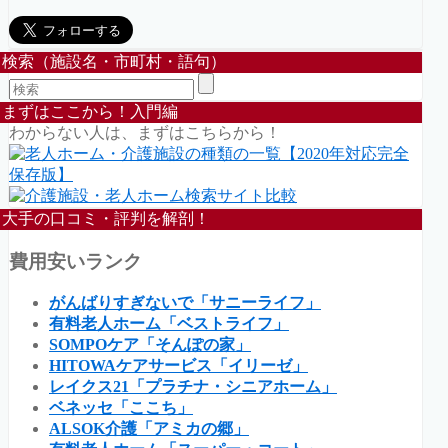
検索（施設名・市町村・語句）
まずはここから！入門編
わからない人は、まずはこちらから！
大手の口コミ・評判を解剖！
費用安いランク
がんばりすぎないで「サニーライフ」
有料老人ホーム「ベストライフ」
SOMPOケア「そんぽの家」
HITOWAケアサービス「イリーゼ」
レイクス21「プラチナ・シニアホーム」
ベネッセ「ここち」
ALSOK介護「アミカの郷」