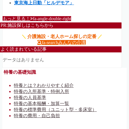
東京海上日動「ヒルデモア」
もっと見る！
fa-angle-double-right
PR:施設探しはこちらから
＼
介護施設・老人ホーム探しの定番
／
fa-search
みんなの介護
よく読まれている記事
データはありません
特養の基礎知識
特養とは？わかりやすく紹介
特養の入所基準・特例入所
特養の人員基準
特養の基本報酬・加算一覧
特養の標準費用（ユニット型・多床室）
特養の費用・自己負担