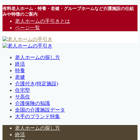
有料老人ホーム・特養・老健・グループホームなど介護施設の仕組
みや特徴のご案内
老人ホームの手引きとは
ページ一覧
老人ホームの探し方
終活
特養
老健
介護付き(特定施設)
住宅型
サ高住
介護保険の知識
全国の介護施設データ
大手のブランド特集
老人ホームの探し方
終活