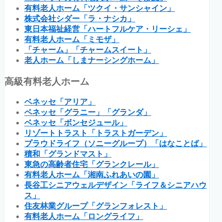
有料老人ホーム「ツクイ・サンシャイン」
株式会社シダー「ラ・ナシカ」
東日本福祉経営「ハートフルケア・リーシェ」
有料老人ホーム「ミモザ」
「チャーム」「チャームスイート」
老人ホーム「しまナーシングホーム」
高級有料老人ホーム
ベネッセ「アリア」
ベネッセ「グラニー」「グランダ」
ベネッセ「ボンセジュール」
リゾートトラスト「トラストガーデン」
プラウドライフ（ソニーグループ）「はなことば」
積和「グランドマスト」
東急の高齢者住宅「グランクレール」
有料老人ホーム「湘南ふれあいの園」
長谷工シニアウェルデザイン「ライフ＆シニアハウ
ス」
住友林業グループ「グランフォレスト」
有料老人ホーム「ロングライフ」