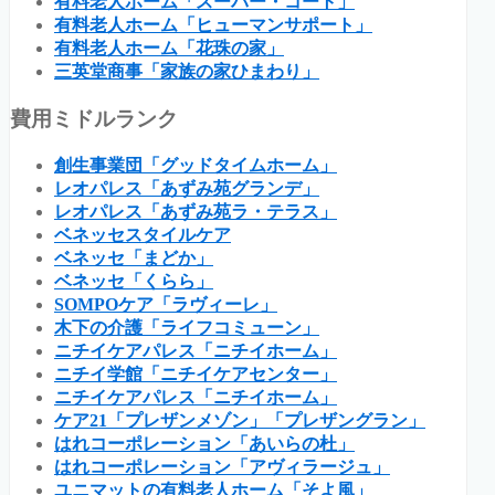
有料老人ホーム「スーパー・コート」
有料老人ホーム「ヒューマンサポート」
有料老人ホーム「花珠の家」
三英堂商事「家族の家ひまわり」
費用ミドルランク
創生事業団「グッドタイムホーム」
レオパレス「あずみ苑グランデ」
レオパレス「あずみ苑ラ・テラス」
ベネッセスタイルケア
ベネッセ「まどか」
ベネッセ「くらら」
SOMPOケア「ラヴィーレ」
木下の介護「ライフコミューン」
ニチイケアパレス「ニチイホーム」
ニチイ学館「ニチイケアセンター」
ニチイケアパレス「ニチイホーム」
ケア21「プレザンメゾン」「プレザングラン」
はれコーポレーション「あいらの杜」
はれコーポレーション「アヴィラージュ」
ユニマットの有料老人ホーム「そよ風」