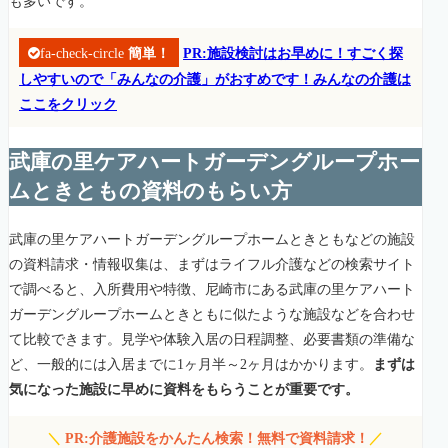
も多いです。
fa-check-circle
簡単！
PR:施設検討はお早めに！すごく探
しやすいので「みんなの介護」がおすめです！みんなの介護は
ここをクリック
武庫の里ケアハートガーデングループホー
ムときともの資料のもらい方
武庫の里ケアハートガーデングループホームときともなどの施設
の資料請求・情報収集は、まずはライフル介護などの検索サイト
で調べると、入所費用や特徴、尼崎市にある武庫の里ケアハート
ガーデングループホームときともに似たような施設などを合わせ
て比較できます。見学や体験入居の日程調整、必要書類の準備な
ど、一般的には入居までに1ヶ月半～2ヶ月はかかります。
まずは
気になった施設に早めに資料をもらうことが重要です。
＼
PR:介護施設をかんたん検索！無料で資料請求！
／