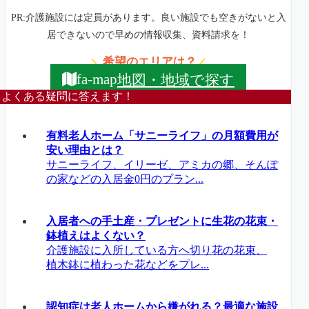
PR:介護施設には定員があります。良い施設でも空きがないと入
居できないので早めの情報収集、資料請求を！
希望のエリアは？
＼
／
地図・地域で探す
fa-map
よくある疑問に答えます！
有料老人ホーム「サニーライフ」の月額費用が
安い理由とは？
サニーライフ、イリーゼ、アミカの郷、そんぽ
の家などの入居金0円のプラン...
入居者への手土産・プレゼントに生花の花束・
鉢植えはよくない？
介護施設に入所している方へ切り花の花束、
植木鉢に植わった花などをプレ...
認知症は老人ホームから嫌がれる？最適な施設