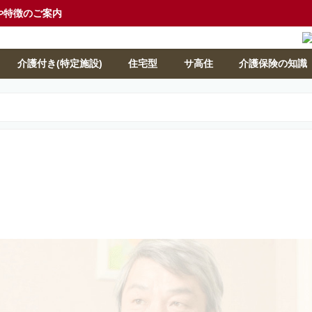
や特徴のご案内
介護付き(特定施設)
住宅型
サ高住
介護保険の知識