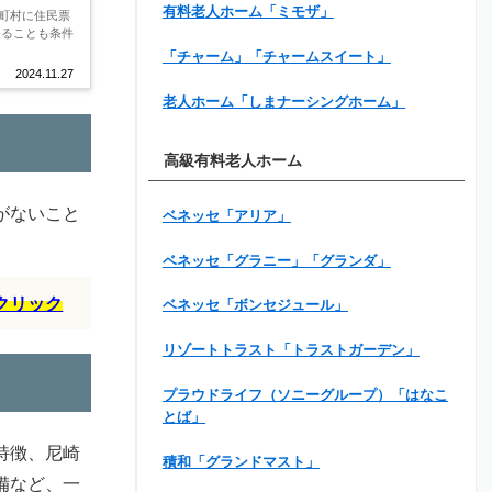
有料老人ホーム「ミモザ」
町村に住民票
あることも条件
「チャーム」「チャームスイート」
2024.11.27
老人ホーム「しまナーシングホーム」
高級有料老人ホーム
がないこと
ベネッセ「アリア」
ベネッセ「グラニー」「グランダ」
クリック
ベネッセ「ボンセジュール」
リゾートトラスト「トラストガーデン」
プラウドライフ（ソニーグループ）「はなこ
とば」
特徴、尼崎
積和「グランドマスト」
備など、一