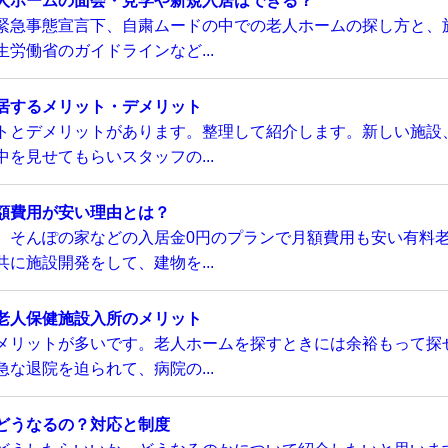
人ホームの面会・見学や新規入居はできる？
緊急事態宣言下、自粛ムードの中での老人ホームの探し方と、
労働省のガイドラインなど...
居するメリット・デメリット
トとデメリットがあります。整理して紹介します。新しい施設
を見せてもらいスタッフの...
額費用が安い理由とは？
、そんぽの家などの入居金0円のプランで月額費用も安い有料
に施設開発をして、建物を...
老人保健施設入所のメリット
メリットが多いです。老人ホームを探すときには余裕もって探
な退院を迫られて、病院の...
どうなるの？対応と制度