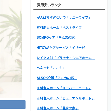
費用安いランク
がんばりすぎないで「サニーライフ」
有料老人ホーム「ベストライフ」
SOMPOケア「そんぽの家」
HITOWAケアサービス「イリーゼ」
レイクス21「プラチナ・シニアホーム」
ベネッセ「ここち」
ALSOK介護「アミカの郷」
有料老人ホーム「スーパー・コート」
有料老人ホーム「ヒューマンサポート」
有料老人ホーム「花珠の家」