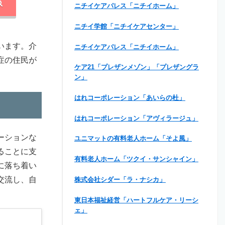
ニチイケアパレス「ニチイホーム」
ニチイ学館「ニチイケアセンター」
います。介
ニチイケアパレス「ニチイホーム」
症の住民が
ケア21「プレザンメゾン」「プレザングラ
ン」
はれコーポレーション「あいらの杜」
はれコーポレーション「アヴィラージュ」
ーションな
ユニマットの有料老人ホーム「そよ風」
ることに支
有料老人ホーム「ツクイ・サンシャイン」
に落ち着い
交流し、自
株式会社シダー「ラ・ナシカ」
東日本福祉経営「ハートフルケア・リーシ
ェ」