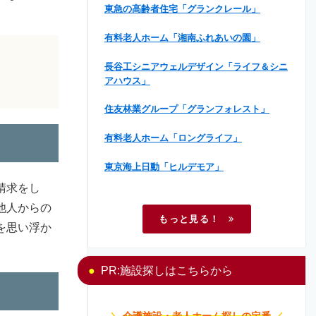
東急の高齢者住宅「グランクレール」
有料老人ホーム「湘南ふれあいの園」
長谷工シニアウェルデザイン「ライフ＆シニ
アハウス」
住友林業グループ「グランフォレスト」
有料老人ホーム「ロングライフ」
東京海上日動「ヒルデモア」
請求をし
他人からの
もっと見る！
を思い浮か
PR:施設探しはこちらから
＼
介護施設・老人ホーム探しの定番
／