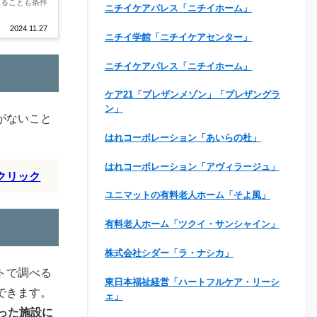
あることも条件
ニチイケアパレス「ニチイホーム」
2024.11.27
ニチイ学館「ニチイケアセンター」
ニチイケアパレス「ニチイホーム」
ケア21「プレザンメゾン」「プレザングラ
ン」
がないこと
はれコーポレーション「あいらの杜」
はれコーポレーション「アヴィラージュ」
クリック
ユニマットの有料老人ホーム「そよ風」
有料老人ホーム「ツクイ・サンシャイン」
株式会社シダー「ラ・ナシカ」
トで調べる
東日本福祉経営「ハートフルケア・リーシ
できます。
ェ」
った施設に