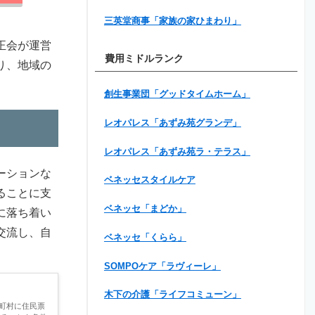
三英堂商事「家族の家ひまわり」
正会が運営
費用ミドルランク
り、地域の
創生事業団「グッドタイムホーム」
レオパレス「あずみ苑グランデ」
レオパレス「あずみ苑ラ・テラス」
ーションな
ベネッセスタイルケア
ることに支
ベネッセ「まどか」
に落ち着い
交流し、自
ベネッセ「くらら」
SOMPOケア「ラヴィーレ」
木下の介護「ライフコミューン」
町村に住民票