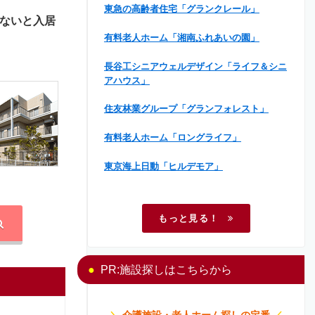
東急の高齢者住宅「グランクレール」
ないと入居
有料老人ホーム「湘南ふれあいの園」
長谷工シニアウェルデザイン「ライフ＆シニ
アハウス」
住友林業グループ「グランフォレスト」
有料老人ホーム「ロングライフ」
東京海上日動「ヒルデモア」
もっと見る！
PR:施設探しはこちらから
＼
介護施設・老人ホーム探しの定番
／