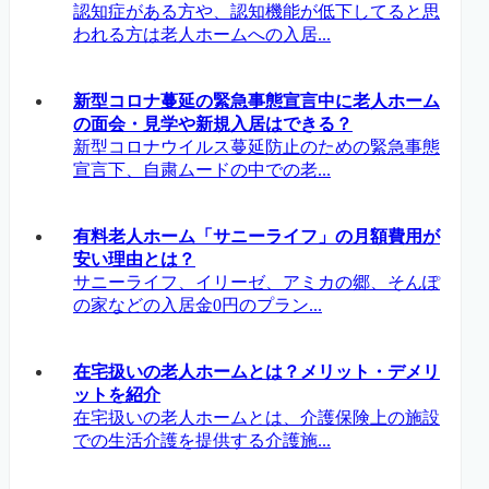
認知症がある方や、認知機能が低下してると思
われる方は老人ホームへの入居...
新型コロナ蔓延の緊急事態宣言中に老人ホーム
の面会・見学や新規入居はできる？
新型コロナウイルス蔓延防止のための緊急事態
宣言下、自粛ムードの中での老...
有料老人ホーム「サニーライフ」の月額費用が
安い理由とは？
サニーライフ、イリーゼ、アミカの郷、そんぽ
の家などの入居金0円のプラン...
在宅扱いの老人ホームとは？メリット・デメリ
ットを紹介
在宅扱いの老人ホームとは、介護保険上の施設
での生活介護を提供する介護施...