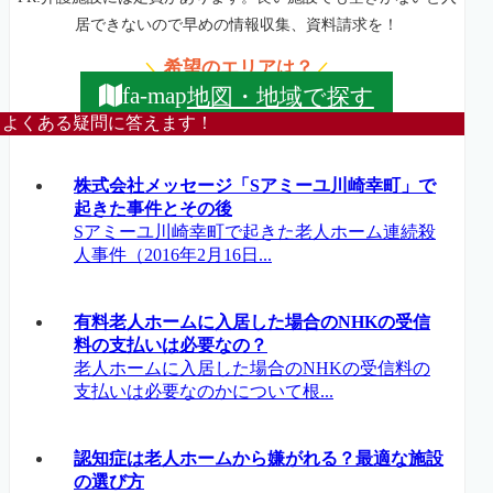
居できないので早めの情報収集、資料請求を！
希望のエリアは？
＼
／
地図・地域で探す
fa-map
よくある疑問に答えます！
株式会社メッセージ「Sアミーユ川崎幸町」で
起きた事件とその後
Sアミーユ川崎幸町で起きた老人ホーム連続殺
人事件（2016年2月16日...
有料老人ホームに入居した場合のNHKの受信
料の支払いは必要なの？
老人ホームに入居した場合のNHKの受信料の
支払いは必要なのかについて根...
認知症は老人ホームから嫌がれる？最適な施設
の選び方