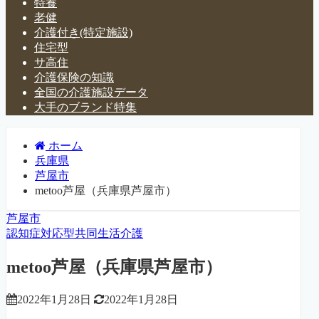
特養
老健
介護付き(特定施設)
住宅型
サ高住
介護保険の知識
全国の介護施設データ
大手のブランド特集
ホーム
兵庫県
芦屋市
metoo芦屋（兵庫県芦屋市）
芦屋市
認知症対応型共同生活介護
metoo芦屋（兵庫県芦屋市）
2022年1月28日
2022年1月28日