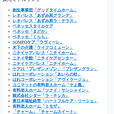
創生事業団「グッドタイムホーム」
レオパレス「あずみ苑グランデ」
レオパレス「あずみ苑ラ・テラス」
ベネッセスタイルケア
ベネッセ「まどか」
ベネッセ「くらら」
SOMPOケア「ラヴィーレ」
木下の介護「ライフコミューン」
ニチイケアパレス「ニチイホーム」
ニチイ学館「ニチイケアセンター」
ニチイケアパレス「ニチイホーム」
ケア21「プレザンメゾン」「プレザングラン」
はれコーポレーション「あいらの杜」
はれコーポレーション「アヴィラージュ」
ユニマットの有料老人ホーム「そよ風」
有料老人ホーム「ツクイ・サンシャイン」
株式会社シダー「ラ・ナシカ」
東日本福祉経営「ハートフルケア・リーシェ」
有料老人ホーム「ミモザ」
「チャーム」「チャームスイート」