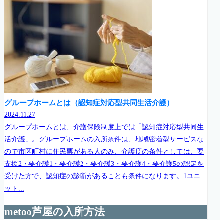
グループホームとは（認知症対応型共同生活介護）
2024.11.27
グループホームとは、介護保険制度上では「認知症対応型共同生
活介護」。グループホームの入所条件は、地域密着型サービスな
ので市区町村に住民票がある人のみ、介護度の条件としては、要
支援2・要介護1・要介護2・要介護3・要介護4・要介護5の認定を
受けた方で、認知症の診断があることも条件になります。1ユニ
ット...
metoo芦屋の入所方法