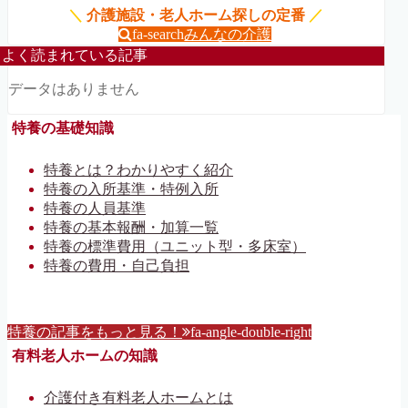
＼
介護施設・老人ホーム探しの定番
／
fa-search
みんなの介護
よく読まれている記事
データはありません
特養の基礎知識
特養とは？わかりやすく紹介
特養の入所基準・特例入所
特養の人員基準
特養の基本報酬・加算一覧
特養の標準費用（ユニット型・多床室）
特養の費用・自己負担
特養の記事をもっと見る！
fa-angle-double-right
有料老人ホームの知識
介護付き有料老人ホームとは