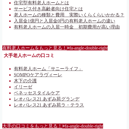
住宅型有料老人ホームとは
サービス付き高齢者向け住宅とは
老人ホームの種類と費用 実際いくらくらいかかる？
入居金1億円と入居金0円の有料老人ホームの違い
有料老人ホームの入居一時金 初期費用が高い理由
有料老人ホームをもっと見る！
fa-angle-double-right
大手老人ホームの口コミ
有料老人ホーム「サニーライフ」
SOMPOケアラヴィーレ
木下の介護
イリーゼ
ベネッセスタイルケア
レオパレス21 あずみ苑グランデ
レオパレス21 あずみ苑ラ・テラス
大手の口コミをもっと見る！
fa-angle-double-right