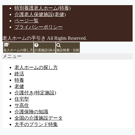
特別養護老人ホーム(特養)
介護老人保健施設(老健)
ページ一覧
プライバシーポリシー
老人ホームの手引き All Rights Reserved.
老人ホームの探し方
介護施設Q&A
施設検索・比較
メニュー
老人ホームの探し方
終活
特養
老健
介護付き(特定施設)
住宅型
サ高住
介護保険の知識
全国の介護施設データ
大手のブランド特集