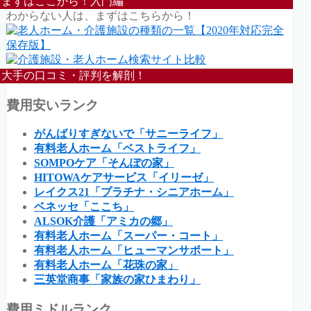
まずはここから！入門編
わからない人は、まずはこちらから！
大手の口コミ・評判を解剖！
費用安いランク
がんばりすぎないで「サニーライフ」
有料老人ホーム「ベストライフ」
SOMPOケア「そんぽの家」
HITOWAケアサービス「イリーゼ」
レイクス21「プラチナ・シニアホーム」
ベネッセ「ここち」
ALSOK介護「アミカの郷」
有料老人ホーム「スーパー・コート」
有料老人ホーム「ヒューマンサポート」
有料老人ホーム「花珠の家」
三英堂商事「家族の家ひまわり」
費用ミドルランク