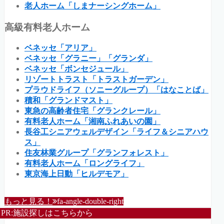
老人ホーム「しまナーシングホーム」
高級有料老人ホーム
ベネッセ「アリア」
ベネッセ「グラニー」「グランダ」
ベネッセ「ボンセジュール」
リゾートトラスト「トラストガーデン」
プラウドライフ（ソニーグループ）「はなことば」
積和「グランドマスト」
東急の高齢者住宅「グランクレール」
有料老人ホーム「湘南ふれあいの園」
長谷工シニアウェルデザイン「ライフ＆シニアハウ
ス」
住友林業グループ「グランフォレスト」
有料老人ホーム「ロングライフ」
東京海上日動「ヒルデモア」
もっと見る！
fa-angle-double-right
PR:施設探しはこちらから