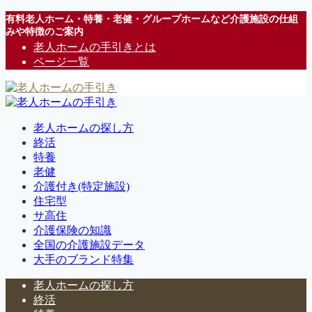
有料老人ホーム・特養・老健・グループホームなど介護施設の仕組
みや特徴のご案内
老人ホームの手引きとは
ページ一覧
老人ホームの探し方
終活
特養
老健
介護付き(特定施設)
住宅型
サ高住
介護保険の知識
全国の介護施設データ
大手のブランド特集
老人ホームの探し方
終活