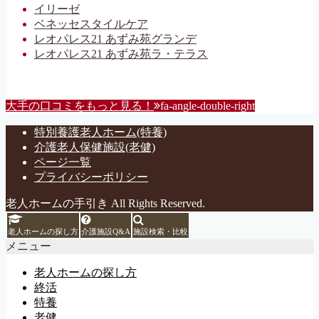
イリーゼ
ベネッセスタイルケア
レオパレス21 あずみ苑グランデ
レオパレス21 あずみ苑ラ・テラス
大手の口コミをもっと見る！
fa-angle-double-right
特別養護老人ホーム(特養)
介護老人保健施設(老健)
ページ一覧
プライバシーポリシー
老人ホームの手引き All Rights Reserved.
老人ホームの探し方
介護施設Q&A
施設検索・比較
メニュー
老人ホームの探し方
終活
特養
老健