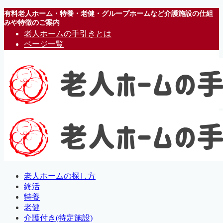
有料老人ホーム・特養・老健・グループホームなど介護施設の仕組
みや特徴のご案内
老人ホームの手引きとは
ページ一覧
老人ホームの探し方
終活
特養
老健
介護付き(特定施設)