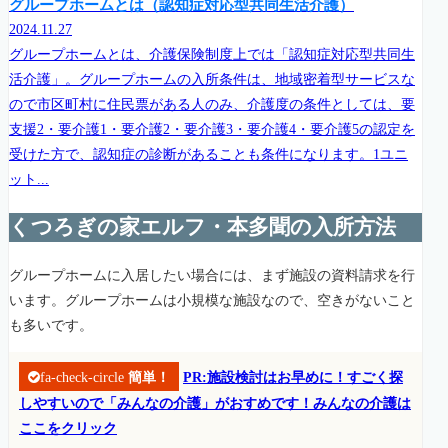
グループホームとは（認知症対応型共同生活介護）
2024.11.27
グループホームとは、介護保険制度上では「認知症対応型共同生
活介護」。グループホームの入所条件は、地域密着型サービスな
ので市区町村に住民票がある人のみ、介護度の条件としては、要
支援2・要介護1・要介護2・要介護3・要介護4・要介護5の認定を
受けた方で、認知症の診断があることも条件になります。1ユニ
ット...
くつろぎの家エルフ・本多聞の入所方法
グループホームに入居したい場合には、まず施設の資料請求を行
います。グループホームは小規模な施設なので、空きがないこと
も多いです。
fa-check-circle
簡単！
PR:施設検討はお早めに！すごく探
しやすいので「みんなの介護」がおすめです！みんなの介護は
ここをクリック