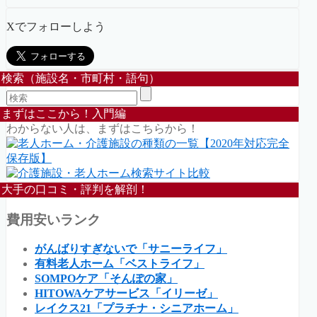
Xでフォローしよう
検索（施設名・市町村・語句）
まずはここから！入門編
わからない人は、まずはこちらから！
大手の口コミ・評判を解剖！
費用安いランク
がんばりすぎないで「サニーライフ」
有料老人ホーム「ベストライフ」
SOMPOケア「そんぽの家」
HITOWAケアサービス「イリーゼ」
レイクス21「プラチナ・シニアホーム」