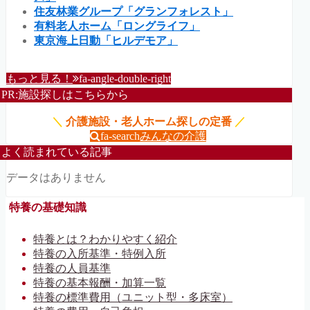
住友林業グループ「グランフォレスト」
有料老人ホーム「ロングライフ」
東京海上日動「ヒルデモア」
もっと見る！
fa-angle-double-right
PR:施設探しはこちらから
＼
介護施設・老人ホーム探しの定番
／
fa-search
みんなの介護
よく読まれている記事
データはありません
特養の基礎知識
特養とは？わかりやすく紹介
特養の入所基準・特例入所
特養の人員基準
特養の基本報酬・加算一覧
特養の標準費用（ユニット型・多床室）