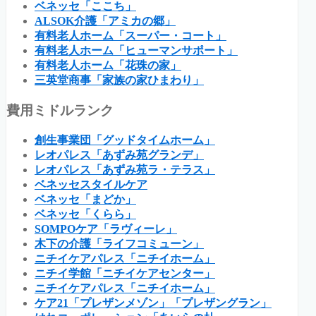
ベネッセ「ここち」
ALSOK介護「アミカの郷」
有料老人ホーム「スーパー・コート」
有料老人ホーム「ヒューマンサポート」
有料老人ホーム「花珠の家」
三英堂商事「家族の家ひまわり」
費用ミドルランク
創生事業団「グッドタイムホーム」
レオパレス「あずみ苑グランデ」
レオパレス「あずみ苑ラ・テラス」
ベネッセスタイルケア
ベネッセ「まどか」
ベネッセ「くらら」
SOMPOケア「ラヴィーレ」
木下の介護「ライフコミューン」
ニチイケアパレス「ニチイホーム」
ニチイ学館「ニチイケアセンター」
ニチイケアパレス「ニチイホーム」
ケア21「プレザンメゾン」「プレザングラン」