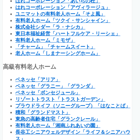
はれコーポレーション「あいらの杜」
はれコーポレーション「アヴィラージュ」
ユニマットの有料老人ホーム「そよ風」
有料老人ホーム「ツクイ・サンシャイン」
株式会社シダー「ラ・ナシカ」
東日本福祉経営「ハートフルケア・リーシェ」
有料老人ホーム「ミモザ」
「チャーム」「チャームスイート」
老人ホーム「しまナーシングホーム」
高級有料老人ホーム
ベネッセ「アリア」
ベネッセ「グラニー」「グランダ」
ベネッセ「ボンセジュール」
リゾートトラスト「トラストガーデン」
プラウドライフ（ソニーグループ）「はなことば」
積和「グランドマスト」
東急の高齢者住宅「グランクレール」
有料老人ホーム「湘南ふれあいの園」
長谷工シニアウェルデザイン「ライフ＆シニアハウ
ス」