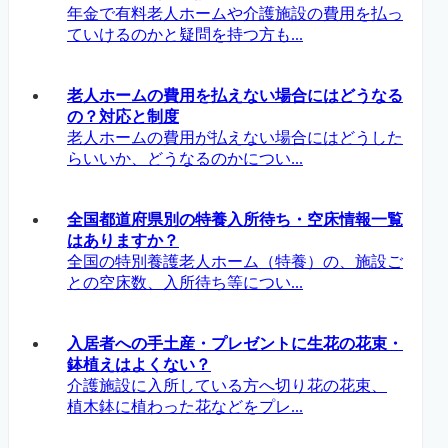
年金で有料老人ホームや介護施設の費用を払っ
ていけるのかと疑問を持つ方も...
老人ホームの費用を払えない場合にはどうなる
の？対応と制度
老人ホームの費用が払えない場合にはどうした
らいいか、どうなるのかについ...
全国都道府県別の特養入所待ち・空床情報一覧
はありますか？
全国の特別養護老人ホーム（特養）の、施設ご
との空床数、入所待ち等につい...
入居者への手土産・プレゼントに生花の花束・
鉢植えはよくない？
介護施設に入所している方へ切り花の花束、
植木鉢に植わった花などをプレ...