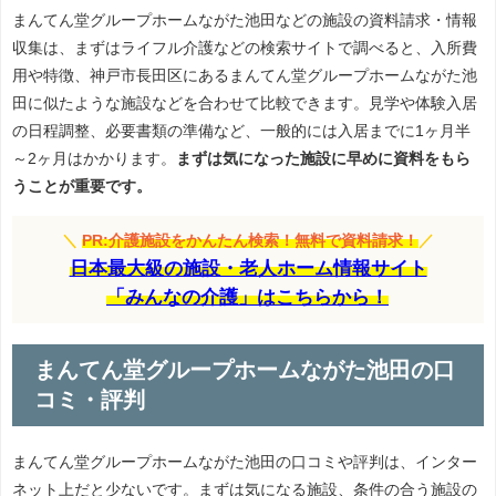
まんてん堂グループホームながた池田などの施設の資料請求・情報
収集は、まずはライフル介護などの検索サイトで調べると、入所費
用や特徴、神戸市長田区にあるまんてん堂グループホームながた池
田に似たような施設などを合わせて比較できます。見学や体験入居
の日程調整、必要書類の準備など、一般的には入居までに1ヶ月半
～2ヶ月はかかります。
まずは気になった施設に早めに資料をもら
うことが重要です。
＼
PR:介護施設をかんたん検索！無料で資料請求！
／
日本最大級の施設・老人ホーム情報サイト
「みんなの介護」はこちらから！
まんてん堂グループホームながた池田の口
コミ・評判
まんてん堂グループホームながた池田の口コミや評判は、インター
ネット上だと少ないです。まずは気になる施設、条件の合う施設の