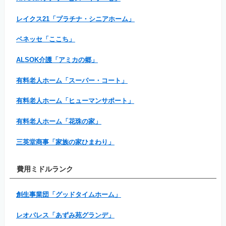
レイクス21「プラチナ・シニアホーム」
ベネッセ「ここち」
ALSOK介護「アミカの郷」
有料老人ホーム「スーパー・コート」
有料老人ホーム「ヒューマンサポート」
有料老人ホーム「花珠の家」
三英堂商事「家族の家ひまわり」
費用ミドルランク
創生事業団「グッドタイムホーム」
レオパレス「あずみ苑グランデ」