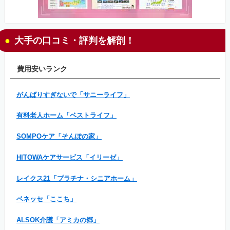
大手の口コミ・評判を解剖！
費用安いランク
がんばりすぎないで「サニーライフ」
有料老人ホーム「ベストライフ」
SOMPOケア「そんぽの家」
HITOWAケアサービス「イリーゼ」
レイクス21「プラチナ・シニアホーム」
ベネッセ「ここち」
ALSOK介護「アミカの郷」