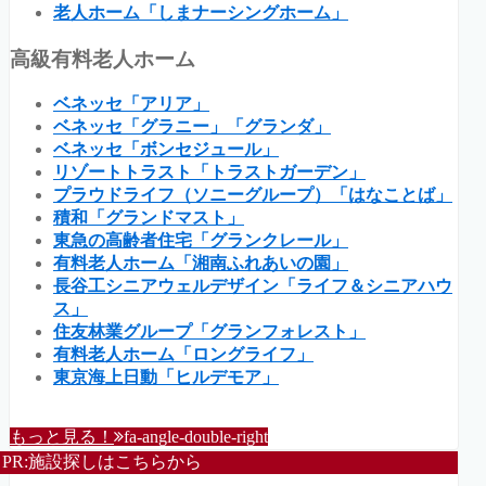
老人ホーム「しまナーシングホーム」
高級有料老人ホーム
ベネッセ「アリア」
ベネッセ「グラニー」「グランダ」
ベネッセ「ボンセジュール」
リゾートトラスト「トラストガーデン」
プラウドライフ（ソニーグループ）「はなことば」
積和「グランドマスト」
東急の高齢者住宅「グランクレール」
有料老人ホーム「湘南ふれあいの園」
長谷工シニアウェルデザイン「ライフ＆シニアハウ
ス」
住友林業グループ「グランフォレスト」
有料老人ホーム「ロングライフ」
東京海上日動「ヒルデモア」
もっと見る！
fa-angle-double-right
PR:施設探しはこちらから