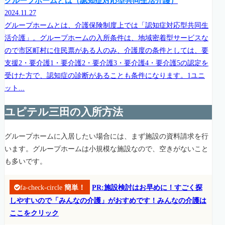
グループホームとは（認知症対応型共同生活介護）
2024.11.27
グループホームとは、介護保険制度上では「認知症対応型共同生
活介護」。グループホームの入所条件は、地域密着型サービスな
ので市区町村に住民票がある人のみ、介護度の条件としては、要
支援2・要介護1・要介護2・要介護3・要介護4・要介護5の認定を
受けた方で、認知症の診断があることも条件になります。1ユニ
ット...
ユピテル三田の入所方法
グループホームに入居したい場合には、まず施設の資料請求を行
います。グループホームは小規模な施設なので、空きがないこと
も多いです。
fa-check-circle
簡単！
PR:施設検討はお早めに！すごく探
しやすいので「みんなの介護」がおすめです！みんなの介護は
ここをクリック