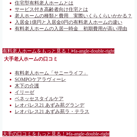
住宅型有料老人ホームとは
サービス付き高齢者向け住宅とは
老人ホームの種類と費用 実際いくらくらいかかる？
入居金1億円と入居金0円の有料老人ホームの違い
有料老人ホームの入居一時金 初期費用が高い理由
有料老人ホームをもっと見る！
fa-angle-double-right
大手老人ホームの口コミ
有料老人ホーム「サニーライフ」
SOMPOケアラヴィーレ
木下の介護
イリーゼ
ベネッセスタイルケア
レオパレス21 あずみ苑グランデ
レオパレス21 あずみ苑ラ・テラス
大手の口コミをもっと見る！
fa-angle-double-right