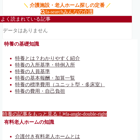
＼
介護施設・老人ホーム探しの定番
／
fa-search
みんなの介護
よく読まれている記事
データはありません
特養の基礎知識
特養とは？わかりやすく紹介
特養の入所基準・特例入所
特養の人員基準
特養の基本報酬・加算一覧
特養の標準費用（ユニット型・多床室）
特養の費用・自己負担
特養の記事をもっと見る！
fa-angle-double-right
有料老人ホームの知識
介護付き有料老人ホームとは