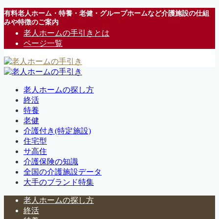
有料老人ホーム・特養・老健・グループホームなど介護施設の仕組
みや特徴のご案内
老人ホームの手引きとは
ページ一覧
老人ホームの探し方
終活
特養
老健
介護付き(特定施設)
住宅型
サ高住
介護保険の知識
全国の介護施設データ
大手のブランド特集
老人ホームの探し方
終活