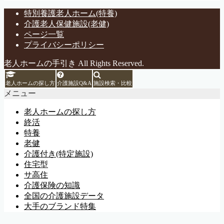
特別養護老人ホーム(特養)
介護老人保健施設(老健)
ページ一覧
プライバシーポリシー
老人ホームの手引き All Rights Reserved.
老人ホームの探し方
介護施設Q&A
施設検索・比較
メニュー
老人ホームの探し方
終活
特養
老健
介護付き(特定施設)
住宅型
サ高住
介護保険の知識
全国の介護施設データ
大手のブランド特集