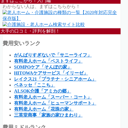
まずはここから！入門編
わからない人は、まずはこちらから！
大手の口コミ・評判を解剖！
費用安いランク
がんばりすぎないで「サニーライフ」
有料老人ホーム「ベストライフ」
SOMPOケア「そんぽの家」
HITOWAケアサービス「イリーゼ」
レイクス21「プラチナ・シニアホーム」
ベネッセ「ここち」
ALSOK介護「アミカの郷」
有料老人ホーム「スーパー・コート」
有料老人ホーム「ヒューマンサポート」
有料老人ホーム「花珠の家」
三英堂商事「家族の家ひまわり」
費用ミドルランク