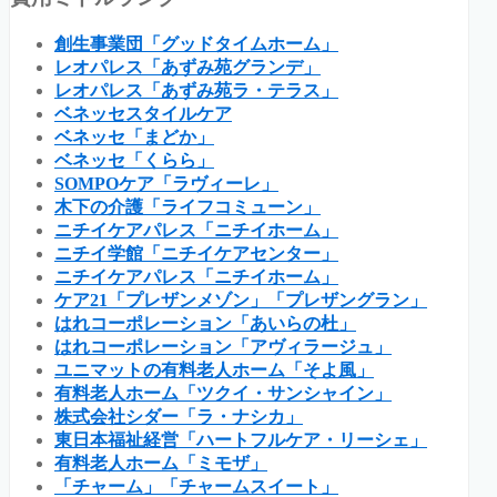
創生事業団「グッドタイムホーム」
レオパレス「あずみ苑グランデ」
レオパレス「あずみ苑ラ・テラス」
ベネッセスタイルケア
ベネッセ「まどか」
ベネッセ「くらら」
SOMPOケア「ラヴィーレ」
木下の介護「ライフコミューン」
ニチイケアパレス「ニチイホーム」
ニチイ学館「ニチイケアセンター」
ニチイケアパレス「ニチイホーム」
ケア21「プレザンメゾン」「プレザングラン」
はれコーポレーション「あいらの杜」
はれコーポレーション「アヴィラージュ」
ユニマットの有料老人ホーム「そよ風」
有料老人ホーム「ツクイ・サンシャイン」
株式会社シダー「ラ・ナシカ」
東日本福祉経営「ハートフルケア・リーシェ」
有料老人ホーム「ミモザ」
「チャーム」「チャームスイート」