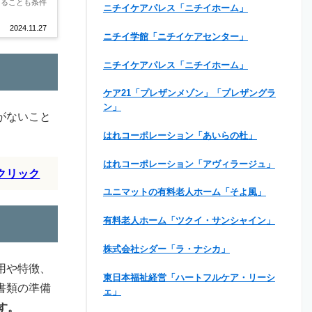
あることも条件
ニチイケアパレス「ニチイホーム」
2024.11.27
ニチイ学館「ニチイケアセンター」
ニチイケアパレス「ニチイホーム」
ケア21「プレザンメゾン」「プレザングラ
ン」
がないこと
はれコーポレーション「あいらの杜」
はれコーポレーション「アヴィラージュ」
クリック
ユニマットの有料老人ホーム「そよ風」
有料老人ホーム「ツクイ・サンシャイン」
株式会社シダー「ラ・ナシカ」
用や特徴、
東日本福祉経営「ハートフルケア・リーシ
書類の準備
ェ」
す。