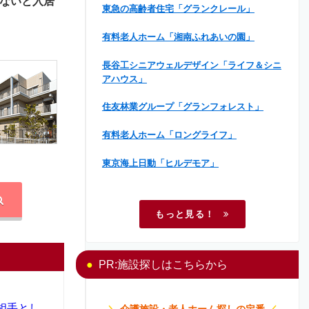
ないと入居
東急の高齢者住宅「グランクレール」
有料老人ホーム「湘南ふれあいの園」
長谷工シニアウェルデザイン「ライフ＆シニ
アハウス」
住友林業グループ「グランフォレスト」
有料老人ホーム「ロングライフ」
東京海上日動「ヒルデモア」
もっと見る！
PR:施設探しはこちらから
相手とし
＼
介護施設・老人ホーム探しの定番
／