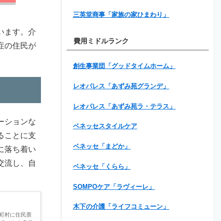
三英堂商事「家族の家ひまわり」
います。介
費用ミドルランク
症の住民が
創生事業団「グッドタイムホーム」
レオパレス「あずみ苑グランデ」
レオパレス「あずみ苑ラ・テラス」
ーションな
ベネッセスタイルケア
ることに支
ベネッセ「まどか」
に落ち着い
交流し、自
ベネッセ「くらら」
SOMPOケア「ラヴィーレ」
木下の介護「ライフコミューン」
町村に住民票