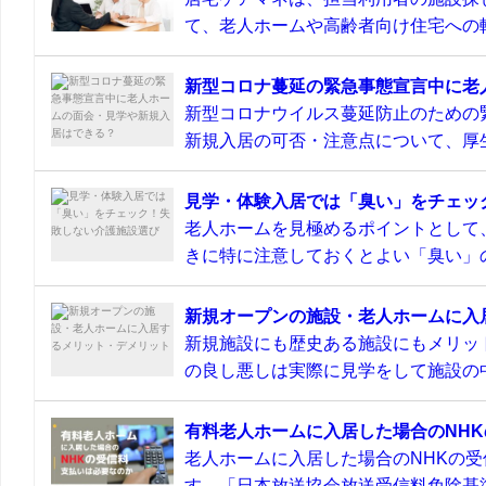
て、老人ホームや高齢者向け住宅への転
新型コロナ蔓延の緊急事態宣言中に老
新型コロナウイルス蔓延防止のための
新規入居の可否・注意点について、厚生
見学・体験入居では「臭い」をチェッ
老人ホームを見極めるポイントとして
きに特に注意しておくとよい「臭い」の
新規オープンの施設・老人ホームに入
新規施設にも歴史ある施設にもメリッ
の良し悪しは実際に見学をして施設の中
有料老人ホームに入居した場合のNH
老人ホームに入居した場合のNHKの
す。「日本放送協会放送受信料免除基準