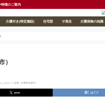
や特徴のご案内
介護付き(特定施設)
住宅型
サ高住
介護保険の知識
）
市）
post
はてブ