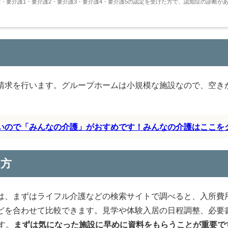
・要介護1・要介護2・要介護3・要介護4・要介護5の認定を受けた方で、認知症の診断が
請求を行います。グループホームは小規模な施設なので、空き
すいので「みんなの介護」がおすめです！みんなの介護はここを
い方
は、まずはライフル介護などの検索サイトで調べると、入所費
どを合わせて比較できます。見学や体験入居の日程調整、必要
す。
まずは気になった施設に早めに資料をもらうことが重要で