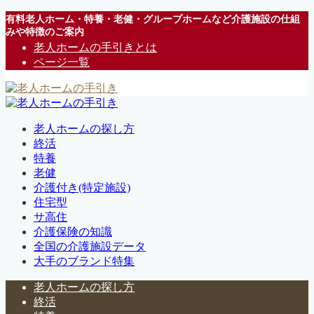
有料老人ホーム・特養・老健・グループホームなど介護施設の仕組
みや特徴のご案内
老人ホームの手引きとは
ページ一覧
老人ホームの探し方
終活
特養
老健
介護付き(特定施設)
住宅型
サ高住
介護保険の知識
全国の介護施設データ
大手のブランド特集
老人ホームの探し方
終活