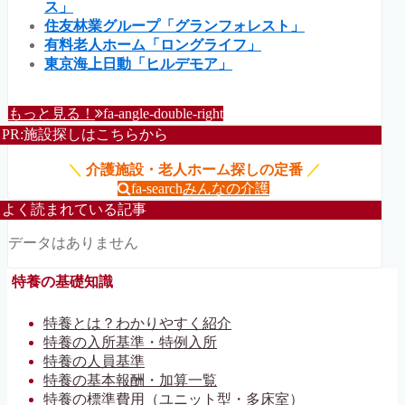
ス」
住友林業グループ「グランフォレスト」
有料老人ホーム「ロングライフ」
東京海上日動「ヒルデモア」
もっと見る！
fa-angle-double-right
PR:施設探しはこちらから
＼
介護施設・老人ホーム探しの定番
／
fa-search
みんなの介護
よく読まれている記事
データはありません
特養の基礎知識
特養とは？わかりやすく紹介
特養の入所基準・特例入所
特養の人員基準
特養の基本報酬・加算一覧
特養の標準費用（ユニット型・多床室）