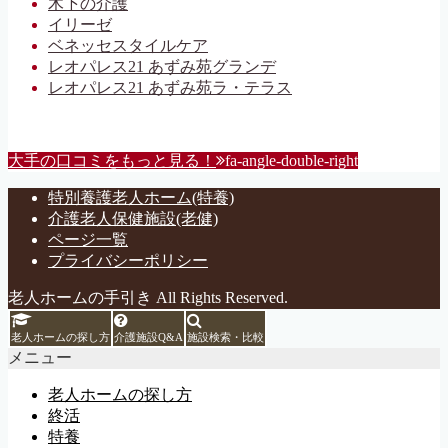
木下の介護
イリーゼ
ベネッセスタイルケア
レオパレス21 あずみ苑グランデ
レオパレス21 あずみ苑ラ・テラス
大手の口コミをもっと見る！
fa-angle-double-right
特別養護老人ホーム(特養)
介護老人保健施設(老健)
ページ一覧
プライバシーポリシー
老人ホームの手引き All Rights Reserved.
老人ホームの探し方
介護施設Q&A
施設検索・比較
メニュー
老人ホームの探し方
終活
特養