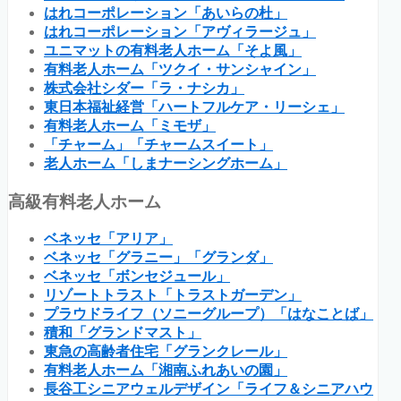
はれコーポレーション「あいらの杜」
はれコーポレーション「アヴィラージュ」
ユニマットの有料老人ホーム「そよ風」
有料老人ホーム「ツクイ・サンシャイン」
株式会社シダー「ラ・ナシカ」
東日本福祉経営「ハートフルケア・リーシェ」
有料老人ホーム「ミモザ」
「チャーム」「チャームスイート」
老人ホーム「しまナーシングホーム」
高級有料老人ホーム
ベネッセ「アリア」
ベネッセ「グラニー」「グランダ」
ベネッセ「ボンセジュール」
リゾートトラスト「トラストガーデン」
プラウドライフ（ソニーグループ）「はなことば」
積和「グランドマスト」
東急の高齢者住宅「グランクレール」
有料老人ホーム「湘南ふれあいの園」
長谷工シニアウェルデザイン「ライフ＆シニアハウ