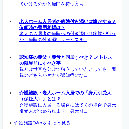
ていけるのかと疑問を持つ方も...
老人ホーム入居者の病院付き添いは誰がする？
依頼時の費用相場は？
老人の入居者の病院への付き添いは家族が行う
か、病院の付き添いサービスを...
認知症の義父・義母と同居すべき？ ストレス
の限界前にすべき事
親とは世帯を分けて独立していたとしても、両
親のどちらか片方が認知症にな...
介護施設・老人ホーム入居での「身元引受人
（保証人）」とは？
介護施設に入居する場合には多くの場合で身元
引受人が求められます。身元引...
介護施設Q&Aをもっと見る！