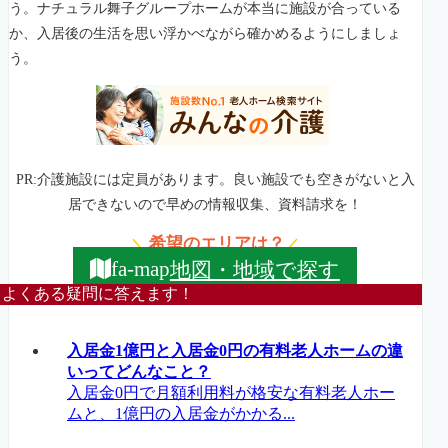
う。ナチュラル舞子グループホームが本当に施設が合っている
か、入居後の生活を思い浮かべながら確かめるようにしましょ
う。
PR:介護施設には定員があります。良い施設でも空きがないと入
居できないので早めの情報収集、資料請求を！
希望のエリアは？
＼
／
地図・地域で探す
fa-map
よくある疑問に答えます！
入居金1億円と入居金0円の有料老人ホームの違
いってどんなこと？
入居金0円で月額利用料が格安な有料老人ホー
ムと、1億円の入居金がかかる...