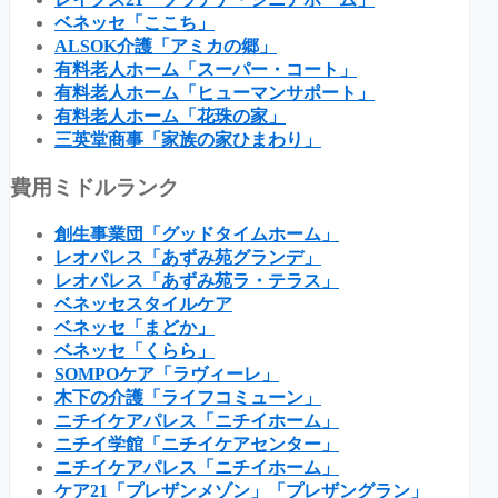
ベネッセ「ここち」
ALSOK介護「アミカの郷」
有料老人ホーム「スーパー・コート」
有料老人ホーム「ヒューマンサポート」
有料老人ホーム「花珠の家」
三英堂商事「家族の家ひまわり」
費用ミドルランク
創生事業団「グッドタイムホーム」
レオパレス「あずみ苑グランデ」
レオパレス「あずみ苑ラ・テラス」
ベネッセスタイルケア
ベネッセ「まどか」
ベネッセ「くらら」
SOMPOケア「ラヴィーレ」
木下の介護「ライフコミューン」
ニチイケアパレス「ニチイホーム」
ニチイ学館「ニチイケアセンター」
ニチイケアパレス「ニチイホーム」
ケア21「プレザンメゾン」「プレザングラン」