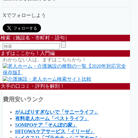
Xでフォローしよう
検索（施設名・市町村・語句）
まずはここから！入門編
わからない人は、まずはこちらから！
大手の口コミ・評判を解剖！
費用安いランク
がんばりすぎないで「サニーライフ」
有料老人ホーム「ベストライフ」
SOMPOケア「そんぽの家」
HITOWAケアサービス「イリーゼ」
レイクス21「プラチナ・シニアホーム」