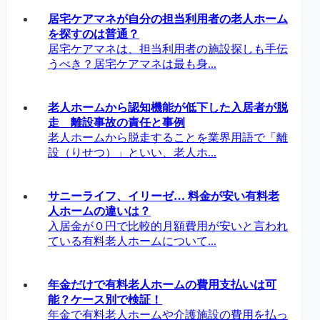
居宅ケアマネが自分の担当利用者の老人ホーム
を探すのは普通？
居宅ケアマネは、担当利用者の施設探しも手伝
うべき？居宅ケアマネは最も身...
老人ホームから認知機能が低下した入居者が脱
走 離設事故の責任と事例
老人ホームから脱走することを業界用語で「離
設（りせつ）」といい、老人ホ...
サニーライフ、イリーゼ… 料金が安い有料老
人ホームの違いは？
入居金が０円で比較的月額費用が安いと言われ
ている有料老人ホームについて...
年金だけで有料老人ホームの費用支払いは可
能？ケース別で検証！
年金で有料老人ホームや介護施設の費用を払っ