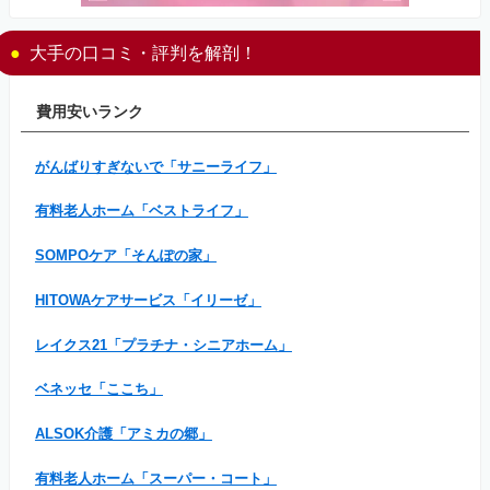
大手の口コミ・評判を解剖！
費用安いランク
がんばりすぎないで「サニーライフ」
有料老人ホーム「ベストライフ」
SOMPOケア「そんぽの家」
HITOWAケアサービス「イリーゼ」
レイクス21「プラチナ・シニアホーム」
ベネッセ「ここち」
ALSOK介護「アミカの郷」
有料老人ホーム「スーパー・コート」