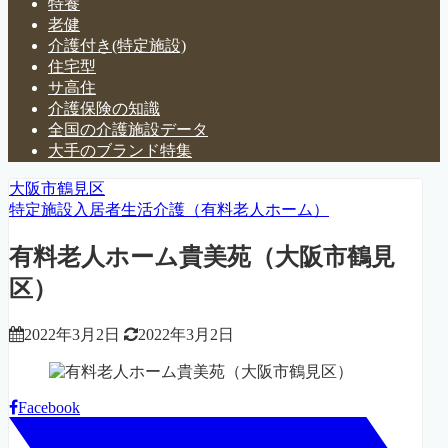
特養
老健
介護付き(特定施設)
住宅型
サ高住
介護保険の知識
全国の介護施設データ
大手のブランド特集
大阪市鶴見区
特定施設入居者生活介護（有料老人ホーム）
有料老人ホーム貴美苑（大阪市鶴見
区）
2022年3月2日
2022年3月2日
Facebook