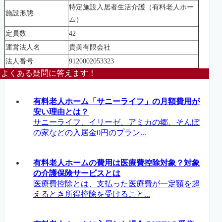
特定施設入居者生活介護（有料老人ホー
施設形態
ム）
定員数
42
運営法人名
貴美有限会社
法人番号
9120002053323
よくある疑問に答えます！
有料老人ホーム「サニーライフ」の月額費用が
安い理由とは？
サニーライフ、イリーゼ、アミカの郷、そんぽ
の家などの入居金0円のプラン...
有料老人ホームの費用は医療費控除対象？対象
の介護保険サービスとは
医療費控除とは、支払った医療費が一定額を超
えるとき所得控除を受けること...