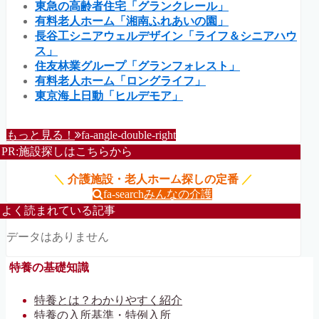
東急の高齢者住宅「グランクレール」
有料老人ホーム「湘南ふれあいの園」
長谷工シニアウェルデザイン「ライフ＆シニアハウ
ス」
住友林業グループ「グランフォレスト」
有料老人ホーム「ロングライフ」
東京海上日動「ヒルデモア」
もっと見る！
fa-angle-double-right
PR:施設探しはこちらから
＼
介護施設・老人ホーム探しの定番
／
fa-search
みんなの介護
よく読まれている記事
データはありません
特養の基礎知識
特養とは？わかりやすく紹介
特養の入所基準・特例入所