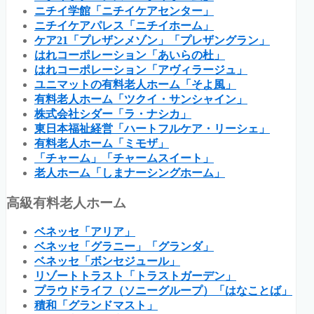
ニチイ学館「ニチイケアセンター」
ニチイケアパレス「ニチイホーム」
ケア21「プレザンメゾン」「プレザングラン」
はれコーポレーション「あいらの杜」
はれコーポレーション「アヴィラージュ」
ユニマットの有料老人ホーム「そよ風」
有料老人ホーム「ツクイ・サンシャイン」
株式会社シダー「ラ・ナシカ」
東日本福祉経営「ハートフルケア・リーシェ」
有料老人ホーム「ミモザ」
「チャーム」「チャームスイート」
老人ホーム「しまナーシングホーム」
高級有料老人ホーム
ベネッセ「アリア」
ベネッセ「グラニー」「グランダ」
ベネッセ「ボンセジュール」
リゾートトラスト「トラストガーデン」
プラウドライフ（ソニーグループ）「はなことば」
積和「グランドマスト」