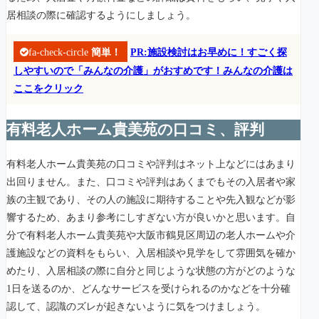
居相談の際に確認するようにしましょう。
fa-check-circle
簡単！
PR:施設検討はお早めに！すごく探
しやすいので「みんなの介護」がおすめです！みんなの介護は
ここをクリック
有料老人ホーム貴美苑の口コミ、評判
有料老人ホーム貴美苑の口コミや評判はネット上などにはあまり
出回りません。また、口コミや評判はあくまでもその入居者や家
族の主観であり、その人の施設に期待することや先入観などが影
響するため、あまり参考にしすぎない方が良いかと思います。自
分で有料老人ホーム貴美苑や大阪市鶴見区周辺の老人ホームや介
護施設などの資料をもらい、入居相談や見学をして雰囲気を確か
めたり、入居相談の際に自分と同じような状態の方がどのような
1日を送るのか、どんなサービスを受けられるのかなどを十分確
認して、認識のズレが起きないように気をつけましょう。