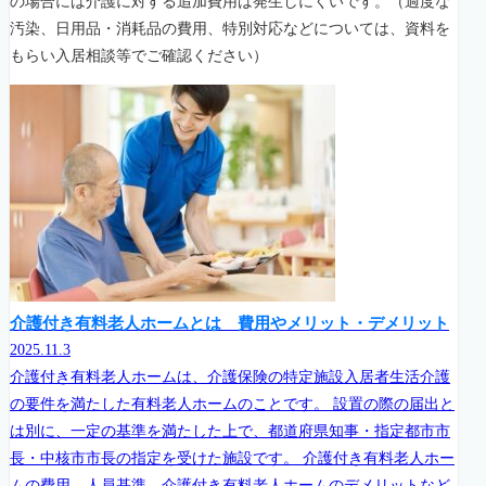
の場合には介護に対する追加費用は発生しにくいです。（過度な
汚染、日用品・消耗品の費用、特別対応などについては、資料を
もらい入居相談等でご確認ください）
介護付き有料老人ホームとは 費用やメリット・デメリット
2025.11.3
介護付き有料老人ホームは、介護保険の特定施設入居者生活介護
の要件を満たした有料老人ホームのことです。 設置の際の届出と
は別に、一定の基準を満たした上で、都道府県知事・指定都市市
長・中核市市長の指定を受けた施設です。 介護付き有料老人ホー
ムの費用、人員基準、介護付き有料老人ホームのデメリットなど