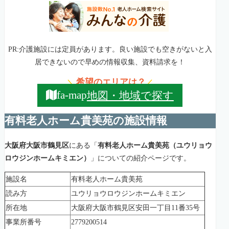
PR:介護施設には定員があります。良い施設でも空きがないと入
居できないので早めの情報収集、資料請求を！
希望のエリアは？
＼
／
地図・地域で探す
fa-map
有料老人ホーム貴美苑の施設情報
大阪府大阪市鶴見区
にある「
有料老人ホーム貴美苑（ユウリョウ
ロウジンホームキミエン）
」についての紹介ページです。
施設名
有料老人ホーム貴美苑
読み方
ユウリョウロウジンホームキミエン
所在地
大阪府大阪市鶴見区安田一丁目11番35号
事業所番号
2779200514