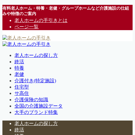
有料老人ホーム・特養・老健・グループホームなど介護施設の仕組
みや特徴のご案内
老人ホームの手引きとは
ページ一覧
老人ホームの探し方
終活
特養
老健
介護付き(特定施設)
住宅型
サ高住
介護保険の知識
全国の介護施設データ
大手のブランド特集
老人ホームの探し方
終活