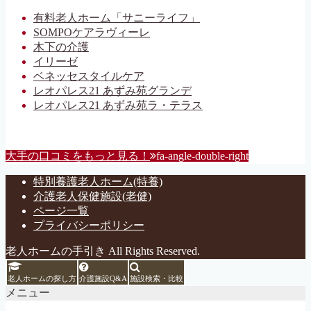
有料老人ホーム「サニーライフ」
SOMPOケアラヴィーレ
木下の介護
イリーゼ
ベネッセスタイルケア
レオパレス21 あずみ苑グランデ
レオパレス21 あずみ苑ラ・テラス
大手の口コミをもっと見る！
fa-angle-double-right
特別養護老人ホーム(特養)
介護老人保健施設(老健)
ページ一覧
プライバシーポリシー
老人ホームの手引き All Rights Reserved.
老人ホームの探し方
介護施設Q&A
施設検索・比較
メニュー