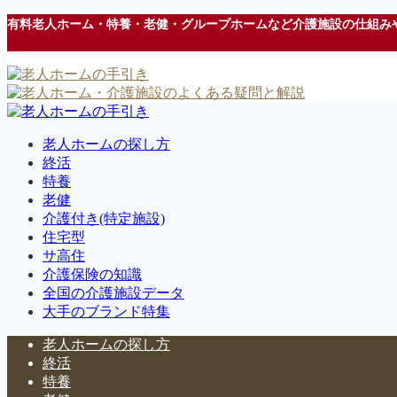
有料老人ホーム・特養・老健・グループホームなど介護施設の仕組み
老人ホームの探し方
終活
特養
老健
介護付き(特定施設)
住宅型
サ高住
介護保険の知識
全国の介護施設データ
大手のブランド特集
老人ホームの探し方
終活
特養