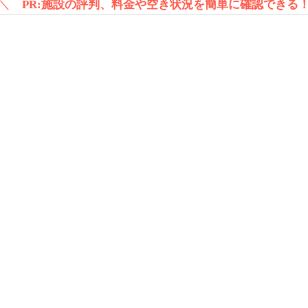
＼
PR:施設の評判、料金や空き状況を簡単に確認できる
設の特徴を紹介します。有料老人ホーム美華への入居をご検討
者層が合っているか入居相談などをしながら決めていくことを