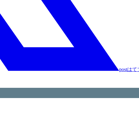
post
はて