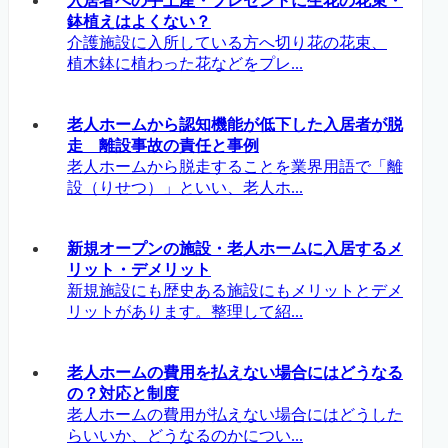
入居者への手土産・プレゼントに生花の花束・
鉢植えはよくない？
介護施設に入所している方へ切り花の花束、
植木鉢に植わった花などをプレ...
老人ホームから認知機能が低下した入居者が脱
走 離設事故の責任と事例
老人ホームから脱走することを業界用語で「離
設（りせつ）」といい、老人ホ...
新規オープンの施設・老人ホームに入居するメ
リット・デメリット
新規施設にも歴史ある施設にもメリットとデメ
リットがあります。整理して紹...
老人ホームの費用を払えない場合にはどうなる
の？対応と制度
老人ホームの費用が払えない場合にはどうした
らいいか、どうなるのかについ...