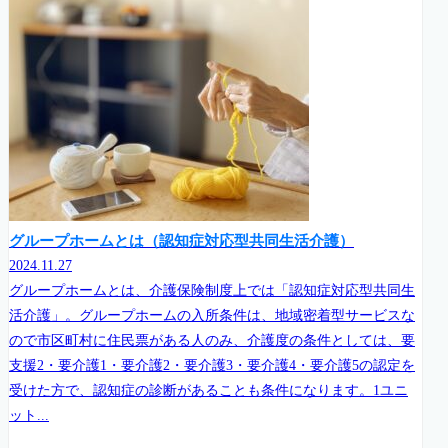
グループホームとは（認知症対応型共同生活介護）
2024.11.27
グループホームとは、介護保険制度上では「認知症対応型共同生
活介護」。グループホームの入所条件は、地域密着型サービスな
ので市区町村に住民票がある人のみ、介護度の条件としては、要
支援2・要介護1・要介護2・要介護3・要介護4・要介護5の認定を
受けた方で、認知症の診断があることも条件になります。1ユニ
ット...