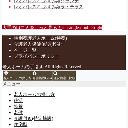
レオパレス21 あずみ苑グランデ
レオパレス21 あずみ苑ラ・テラス
大手の口コミをもっと見る！
fa-angle-double-right
特別養護老人ホーム(特養)
介護老人保健施設(老健)
ページ一覧
プライバシーポリシー
老人ホームの手引き All Rights Reserved.
老人ホームの探し方
介護施設Q&A
施設検索・比較
メニュー
老人ホームの探し方
終活
特養
老健
介護付き(特定施設)
住宅型