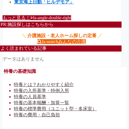
東京海上日動「ヒルデモア」
もっと見る！
fa-angle-double-right
PR:施設探しはこちらから
＼
介護施設・老人ホーム探しの定番
／
fa-search
みんなの介護
よく読まれている記事
データはありません
特養の基礎知識
特養とは？わかりやすく紹介
特養の入所基準・特例入所
特養の人員基準
特養の基本報酬・加算一覧
特養の標準費用（ユニット型・多床室）
特養の費用・自己負担