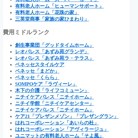
有料老人ホーム「ヒューマンサポート」
有料老人ホーム「花珠の家」
三英堂商事「家族の家ひまわり」
費用ミドルランク
創生事業団「グッドタイムホーム」
レオパレス「あずみ苑グランデ」
レオパレス「あずみ苑ラ・テラス」
ベネッセスタイルケア
ベネッセ「まどか」
ベネッセ「くらら」
SOMPOケア「ラヴィーレ」
木下の介護「ライフコミューン」
ニチイケアパレス「ニチイホーム」
ニチイ学館「ニチイケアセンター」
ニチイケアパレス「ニチイホーム」
ケア21「プレザンメゾン」「プレザングラン」
はれコーポレーション「あいらの杜」
はれコーポレーション「アヴィラージュ」
ユニマットの有料老人ホーム「そよ風」