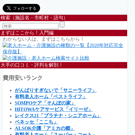
検索（施設名・市町村・語句）
まずはここから！入門編
わからない人は、まずはこちらから！
大手の口コミ・評判を解剖！
費用安いランク
がんばりすぎないで「サニーライフ」
有料老人ホーム「ベストライフ」
SOMPOケア「そんぽの家」
HITOWAケアサービス「イリーゼ」
レイクス21「プラチナ・シニアホーム」
ベネッセ「ここち」
ALSOK介護「アミカの郷」
有料老人ホーム「スーパー・コート」