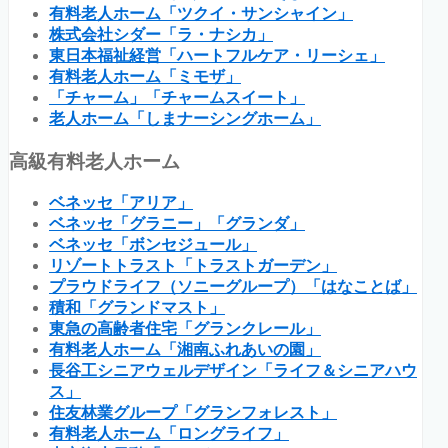
有料老人ホーム「ツクイ・サンシャイン」
株式会社シダー「ラ・ナシカ」
東日本福祉経営「ハートフルケア・リーシェ」
有料老人ホーム「ミモザ」
「チャーム」「チャームスイート」
老人ホーム「しまナーシングホーム」
高級有料老人ホーム
ベネッセ「アリア」
ベネッセ「グラニー」「グランダ」
ベネッセ「ボンセジュール」
リゾートトラスト「トラストガーデン」
プラウドライフ（ソニーグループ）「はなことば」
積和「グランドマスト」
東急の高齢者住宅「グランクレール」
有料老人ホーム「湘南ふれあいの園」
長谷工シニアウェルデザイン「ライフ＆シニアハウ
ス」
住友林業グループ「グランフォレスト」
有料老人ホーム「ロングライフ」