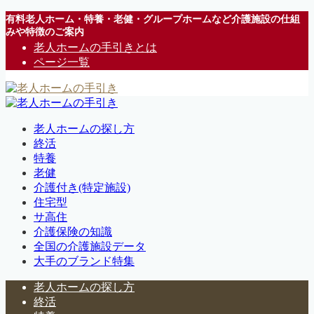
有料老人ホーム・特養・老健・グループホームなど介護施設の仕組
みや特徴のご案内
老人ホームの手引きとは
ページ一覧
老人ホームの探し方
終活
特養
老健
介護付き(特定施設)
住宅型
サ高住
介護保険の知識
全国の介護施設データ
大手のブランド特集
老人ホームの探し方
終活