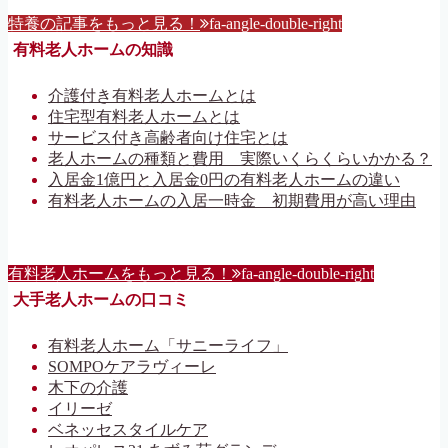
特養の記事をもっと見る！
fa-angle-double-right
有料老人ホームの知識
介護付き有料老人ホームとは
住宅型有料老人ホームとは
サービス付き高齢者向け住宅とは
老人ホームの種類と費用 実際いくらくらいかかる？
入居金1億円と入居金0円の有料老人ホームの違い
有料老人ホームの入居一時金 初期費用が高い理由
有料老人ホームをもっと見る！
fa-angle-double-right
大手老人ホームの口コミ
有料老人ホーム「サニーライフ」
SOMPOケアラヴィーレ
木下の介護
イリーゼ
ベネッセスタイルケア