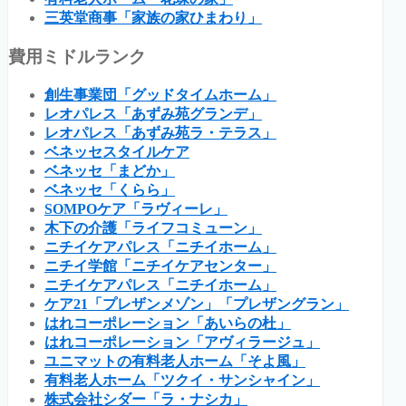
三英堂商事「家族の家ひまわり」
費用ミドルランク
創生事業団「グッドタイムホーム」
レオパレス「あずみ苑グランデ」
レオパレス「あずみ苑ラ・テラス」
ベネッセスタイルケア
ベネッセ「まどか」
ベネッセ「くらら」
SOMPOケア「ラヴィーレ」
木下の介護「ライフコミューン」
ニチイケアパレス「ニチイホーム」
ニチイ学館「ニチイケアセンター」
ニチイケアパレス「ニチイホーム」
ケア21「プレザンメゾン」「プレザングラン」
はれコーポレーション「あいらの杜」
はれコーポレーション「アヴィラージュ」
ユニマットの有料老人ホーム「そよ風」
有料老人ホーム「ツクイ・サンシャイン」
株式会社シダー「ラ・ナシカ」