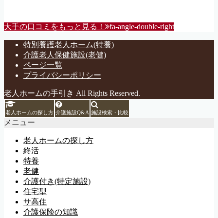
大手の口コミをもっと見る！
fa-angle-double-right
特別養護老人ホーム(特養)
介護老人保健施設(老健)
ページ一覧
プライバシーポリシー
老人ホームの手引き All Rights Reserved.
老人ホームの探し方
介護施設Q&A
施設検索・比較
メニュー
老人ホームの探し方
終活
特養
老健
介護付き(特定施設)
住宅型
サ高住
介護保険の知識