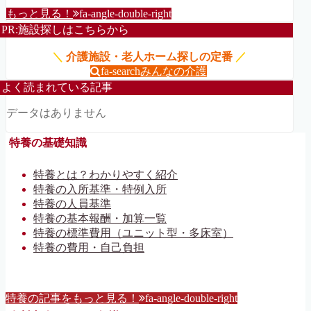
もっと見る！
fa-angle-double-right
PR:施設探しはこちらから
＼
介護施設・老人ホーム探しの定番
／
fa-search
みんなの介護
よく読まれている記事
データはありません
特養の基礎知識
特養とは？わかりやすく紹介
特養の入所基準・特例入所
特養の人員基準
特養の基本報酬・加算一覧
特養の標準費用（ユニット型・多床室）
特養の費用・自己負担
特養の記事をもっと見る！
fa-angle-double-right