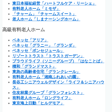
東日本福祉経営「ハートフルケア・リーシェ」
有料老人ホーム「ミモザ」
「チャーム」「チャームスイート」
老人ホーム「しまナーシングホーム」
高級有料老人ホーム
ベネッセ「アリア」
ベネッセ「グラニー」「グランダ」
ベネッセ「ボンセジュール」
リゾートトラスト「トラストガーデン」
プラウドライフ（ソニーグループ）「はなことば」
積和「グランドマスト」
東急の高齢者住宅「グランクレール」
有料老人ホーム「湘南ふれあいの園」
長谷工シニアウェルデザイン「ライフ＆シニアハウ
ス」
住友林業グループ「グランフォレスト」
有料老人ホーム「ロングライフ」
東京海上日動「ヒルデモア」