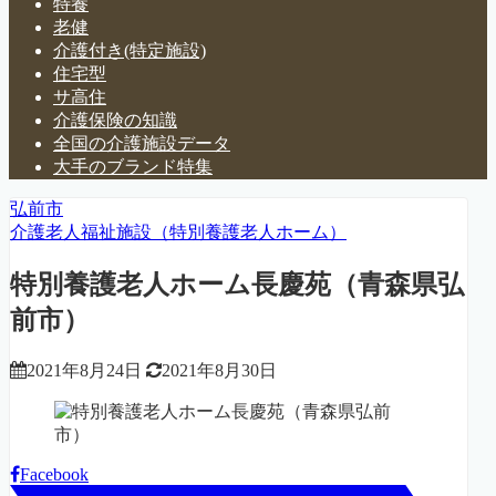
特養
老健
介護付き(特定施設)
住宅型
サ高住
介護保険の知識
全国の介護施設データ
大手のブランド特集
弘前市
介護老人福祉施設（特別養護老人ホーム）
特別養護老人ホーム長慶苑（青森県弘
前市）
2021年8月24日
2021年8月30日
Facebook