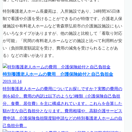
特別養護老人ホーム長慶苑は、入所施設であり、24時間365日体
制で看護や介護を受けることができるのが特徴です。介護老人保
健施設や有料老人ホームなど青森県弘前市の介護施設施設にもい
ろいろなタイプがありますが、他の施設と比較して「看取り対応
が可能」「民間の有料老人ホームなどの施設と比べて利用料が安
い（負担限度額認定を受け、費用の減免を受けられることがあ
る）などの違いがあります。
特別養護老人ホームの費用 介護保険給付と自己負担金
2019.10.14
特別養護老人ホームの費用についてお探しですか？実際の費用の
例を紹介。費用の内訳は以下のような3種類（介護保険自己負担
分、食費、居住費）を主に構成されています。これらを合算した
額が主な自己負担分となります。費用相場や、高額介護サービス
費申請、介護保険負担限度額申請などの特別養護老人ホームの自
己負担分費...