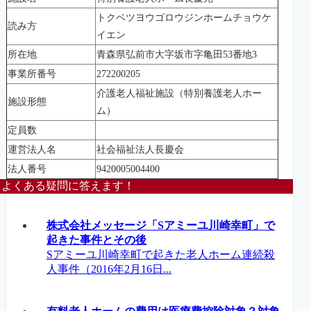
トクベツヨウゴロウジンホームチョウケ
読み方
イエン
所在地
青森県弘前市大字坂市字亀田53番地3
事業所番号
272200205
介護老人福祉施設（特別養護老人ホー
施設形態
ム）
定員数
運営法人名
社会福祉法人長慶会
法人番号
9420005004400
よくある疑問に答えます！
株式会社メッセージ「Sアミーユ川崎幸町」で
起きた事件とその後
Sアミーユ川崎幸町で起きた老人ホーム連続殺
人事件（2016年2月16日...