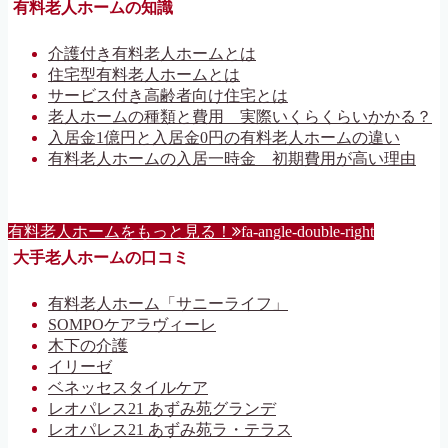
有料老人ホームの知識
介護付き有料老人ホームとは
住宅型有料老人ホームとは
サービス付き高齢者向け住宅とは
老人ホームの種類と費用 実際いくらくらいかかる？
入居金1億円と入居金0円の有料老人ホームの違い
有料老人ホームの入居一時金 初期費用が高い理由
有料老人ホームをもっと見る！
fa-angle-double-right
大手老人ホームの口コミ
有料老人ホーム「サニーライフ」
SOMPOケアラヴィーレ
木下の介護
イリーゼ
ベネッセスタイルケア
レオパレス21 あずみ苑グランデ
レオパレス21 あずみ苑ラ・テラス