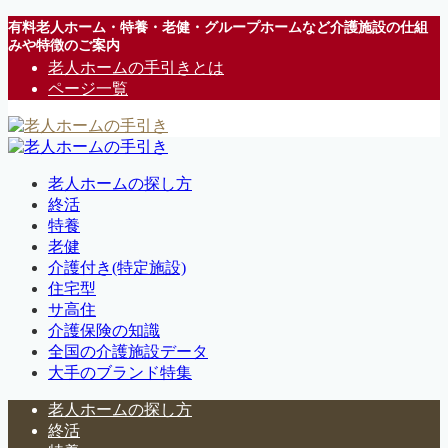
有料老人ホーム・特養・老健・グループホームなど介護施設の仕組
みや特徴のご案内
老人ホームの手引きとは
ページ一覧
老人ホームの探し方
終活
特養
老健
介護付き(特定施設)
住宅型
サ高住
介護保険の知識
全国の介護施設データ
大手のブランド特集
老人ホームの探し方
終活