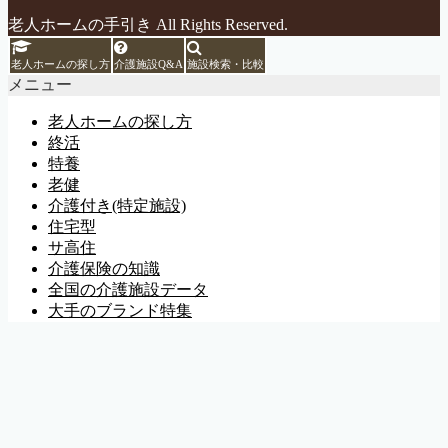
老人ホームの手引き All Rights Reserved.
老人ホームの探し方
介護施設Q&A
施設検索・比較
メニュー
老人ホームの探し方
終活
特養
老健
介護付き(特定施設)
住宅型
サ高住
介護保険の知識
全国の介護施設データ
大手のブランド特集