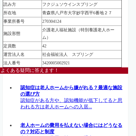
読み方
フクジュソウインスプリング
所在地
青森県八戸市大字妙字西平6番地２７
事業所番号
270304124
介護老人福祉施設（特別養護老人ホー
施設形態
ム）
定員数
42
運営法人名
社会福祉法人 スプリング
法人番号
3420005002921
よくある疑問に答えます！
認知症は老人ホームから嫌がれる？最適な施設
の選び方
認知症がある方や、認知機能が低下してると思
われる方は老人ホームへの入居...
老人ホームの費用を払えない場合にはどうなる
の？対応と制度