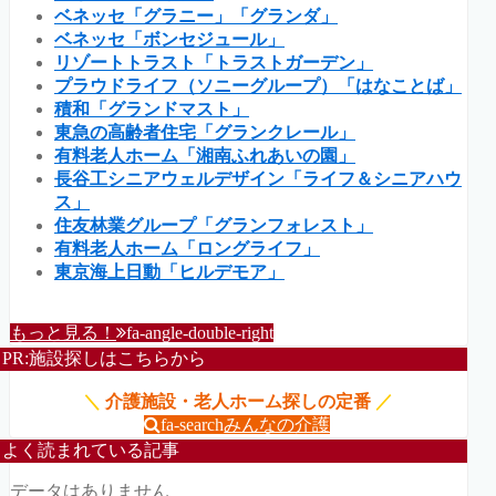
ベネッセ「グラニー」「グランダ」
ベネッセ「ボンセジュール」
リゾートトラスト「トラストガーデン」
プラウドライフ（ソニーグループ）「はなことば」
積和「グランドマスト」
東急の高齢者住宅「グランクレール」
有料老人ホーム「湘南ふれあいの園」
長谷工シニアウェルデザイン「ライフ＆シニアハウ
ス」
住友林業グループ「グランフォレスト」
有料老人ホーム「ロングライフ」
東京海上日動「ヒルデモア」
もっと見る！
fa-angle-double-right
PR:施設探しはこちらから
＼
介護施設・老人ホーム探しの定番
／
fa-search
みんなの介護
よく読まれている記事
データはありません