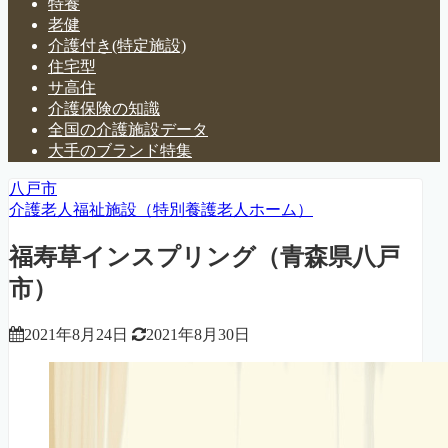
特養
老健
介護付き(特定施設)
住宅型
サ高住
介護保険の知識
全国の介護施設データ
大手のブランド特集
八戸市
介護老人福祉施設（特別養護老人ホーム）
福寿草インスプリング（青森県八戸
市）
2021年8月24日
2021年8月30日