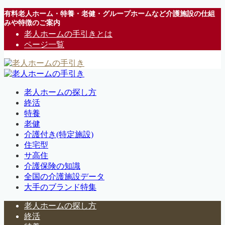
有料老人ホーム・特養・老健・グループホームなど介護施設の仕組
みや特徴のご案内
老人ホームの手引きとは
ページ一覧
老人ホームの探し方
終活
特養
老健
介護付き(特定施設)
住宅型
サ高住
介護保険の知識
全国の介護施設データ
大手のブランド特集
老人ホームの探し方
終活