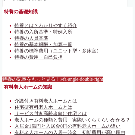
特養の基礎知識
特養とは？わかりやすく紹介
特養の入所基準・特例入所
特養の人員基準
特養の基本報酬・加算一覧
特養の標準費用（ユニット型・多床室）
特養の費用・自己負担
特養の記事をもっと見る！
fa-angle-double-right
有料老人ホームの知識
介護付き有料老人ホームとは
住宅型有料老人ホームとは
サービス付き高齢者向け住宅とは
老人ホームの種類と費用 実際いくらくらいかかる？
入居金1億円と入居金0円の有料老人ホームの違い
有料老人ホームの入居一時金 初期費用が高い理由