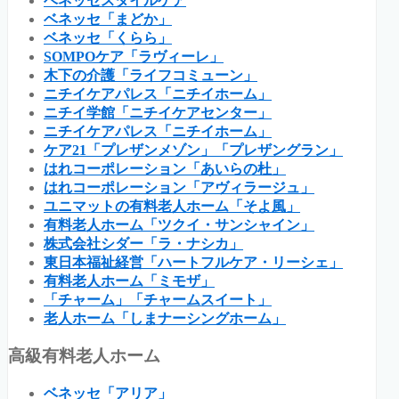
ベネッセスタイルケア
ベネッセ「まどか」
ベネッセ「くらら」
SOMPOケア「ラヴィーレ」
木下の介護「ライフコミューン」
ニチイケアパレス「ニチイホーム」
ニチイ学館「ニチイケアセンター」
ニチイケアパレス「ニチイホーム」
ケア21「プレザンメゾン」「プレザングラン」
はれコーポレーション「あいらの杜」
はれコーポレーション「アヴィラージュ」
ユニマットの有料老人ホーム「そよ風」
有料老人ホーム「ツクイ・サンシャイン」
株式会社シダー「ラ・ナシカ」
東日本福祉経営「ハートフルケア・リーシェ」
有料老人ホーム「ミモザ」
「チャーム」「チャームスイート」
老人ホーム「しまナーシングホーム」
高級有料老人ホーム
ベネッセ「アリア」