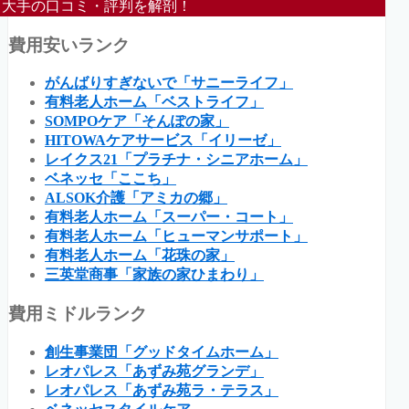
大手の口コミ・評判を解剖！
費用安いランク
がんばりすぎないで「サニーライフ」
有料老人ホーム「ベストライフ」
SOMPOケア「そんぽの家」
HITOWAケアサービス「イリーゼ」
レイクス21「プラチナ・シニアホーム」
ベネッセ「ここち」
ALSOK介護「アミカの郷」
有料老人ホーム「スーパー・コート」
有料老人ホーム「ヒューマンサポート」
有料老人ホーム「花珠の家」
三英堂商事「家族の家ひまわり」
費用ミドルランク
創生事業団「グッドタイムホーム」
レオパレス「あずみ苑グランデ」
レオパレス「あずみ苑ラ・テラス」