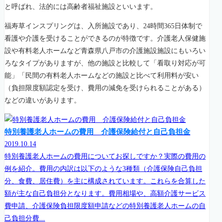
と呼ばれ、法的には高齢者福祉施設といいます。
福寿草インスプリングは、入所施設であり、24時間365日体制で
看護や介護を受けることができるのが特徴です。介護老人保健施
設や有料老人ホームなど青森県八戸市の介護施設施設にもいろい
ろなタイプがありますが、他の施設と比較して「看取り対応が可
能」「民間の有料老人ホームなどの施設と比べて利用料が安い
（負担限度額認定を受け、費用の減免を受けられることがある）
などの違いがあります。
特別養護老人ホームの費用 介護保険給付と自己負担金
2019.10.14
特別養護老人ホームの費用についてお探しですか？実際の費用の
例を紹介。費用の内訳は以下のような3種類（介護保険自己負担
分、食費、居住費）を主に構成されています。これらを合算した
額が主な自己負担分となります。費用相場や、高額介護サービス
費申請、介護保険負担限度額申請などの特別養護老人ホームの自
己負担分費...