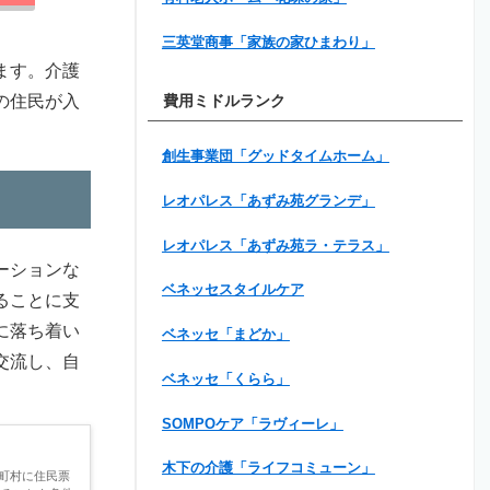
三英堂商事「家族の家ひまわり」
ます。介護
の住民が入
費用ミドルランク
創生事業団「グッドタイムホーム」
レオパレス「あずみ苑グランデ」
レオパレス「あずみ苑ラ・テラス」
ーションな
ベネッセスタイルケア
ることに支
に落ち着い
ベネッセ「まどか」
交流し、自
ベネッセ「くらら」
SOMPOケア「ラヴィーレ」
木下の介護「ライフコミューン」
町村に住民票