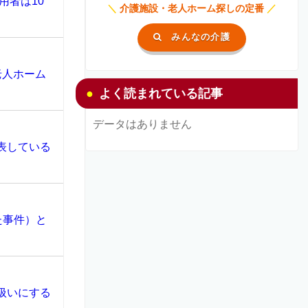
用者は10
＼
介護施設・老人ホーム探しの定番
／
みんなの介護
老人ホーム
よく読まれている記事
データはありません
表している
た事件）と
扱いにする