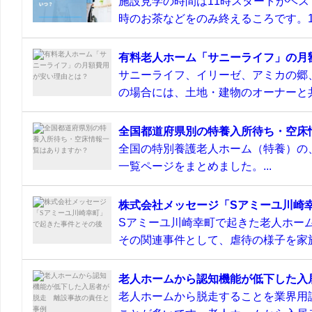
施設見学の時間は11時スタートがベス
時のお茶などをのみ終えるころです。11
有料老人ホーム「サニーライフ」の月
サニーライフ、イリーゼ、アミカの郷
の場合には、土地・建物のオーナーと共
全国都道府県別の特養入所待ち・空床
全国の特別養護老人ホーム（特養）の
一覧ページをまとめました。...
株式会社メッセージ「Sアミーユ川崎
Sアミーユ川崎幸町で起きた老人ホーム
その関連事件として、虐待の様子を家族
老人ホームから認知機能が低下した入
老人ホームから脱走することを業界用