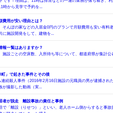
トです！理由は、11時は排泄などの一連の業務が落ち着き、利
時から見学で予約を...
額費用が安い理由とは？
、そんぽの家などの入居金0円のプランで月額費用も安い有料
に施設開発をして、建物を...
情報一覧はありますか？
、施設ごとの空床数、入所待ち等について、都道府県が集計公
幸町」で起きた事件とその後
連続殺人事件（2016年2月16日施設の元職員の男が逮捕され
が撮影した動画（実...
居者が脱走 離設事故の責任と事例
語で「離設（りせつ）」といい、老人ホーム側からすると事故