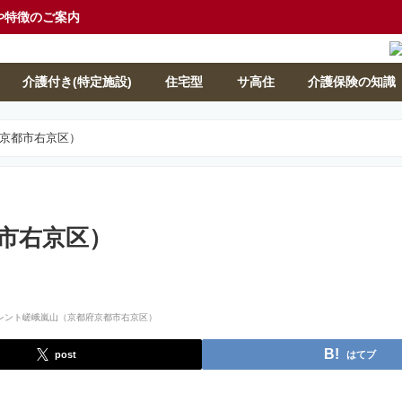
や特徴のご案内
介護付き(特定施設)
住宅型
サ高住
介護保険の知識
京都市右京区）
市右京区）
post
はてブ