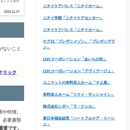
あることも条件
ニチイケアパレス「ニチイホーム」
2024.11.27
ニチイ学館「ニチイケアセンター」
ニチイケアパレス「ニチイホーム」
ケア21「プレザンメゾン」「プレザングラ
ン」
がないこと
はれコーポレーション「あいらの杜」
はれコーポレーション「アヴィラージュ」
クリック
ユニマットの有料老人ホーム「そよ風」
有料老人ホーム「ツクイ・サンシャイン」
株式会社シダー「ラ・ナシカ」
用や特徴、
東日本福祉経営「ハートフルケア・リーシ
、必要書類
ェ」
重要です。