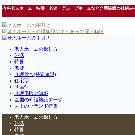
有料老人ホーム・特養・老健・グループホームなど介護施設の仕組み
老人ホームの探し方
終活
特養
老健
介護付き(特定施設)
住宅型
サ高住
介護保険の知識
全国の介護施設データ
大手のブランド特集
老人ホームの探し方
終活
特養