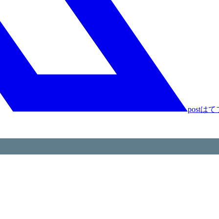
post
はて